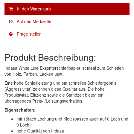
Facdos
(2)
Finixa
(5)
Indasa
(113)
KWASNY
(2)
Produkt Beschreibung:
Mirka
(8)
Indasa White Line Exzenterschleifpapier ist ideal zum Schleifen
von Holz, Farben, Lacken usw.
no-name
(1)
Eine hohe Schleifleistung und ein schnelles Schleifergebnis
Novol
(1)
(Aggressivität) zeichnen diese Qualität aus. Die hohe
Produktivität, Effizienz sowie die Standzeit bieten ein
Prevost
(3)
überragendes Preis- /Leistungsverhältnis.
Eigenschaften:
Proma
(3)
mit 15fach Lochung und Klett (passen auch auf 6 Loch und
9 Loch)
Sia
(21)
hohe Qualität von Indasa