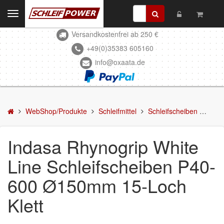
Toggle
navigation
Versandkostenfrei ab 250 €
Kontakt
+49(0)35383 605160
info@oxaata.de
WebShop/Produkte
Schleifmittel
Schleifscheiben
WebShop/Produkte
Schleifmittel
Schleifscheiben
Inda
DELTA-Schleifscheiben
Indasa Rhynogrip White
Schleifstreifen
Line Schleifscheiben P40-
Schleifmittel in Rollen
600 Ø150mm 15-Loch
Schleifbogen
Klett
Schleifvlies
Schleifblüten