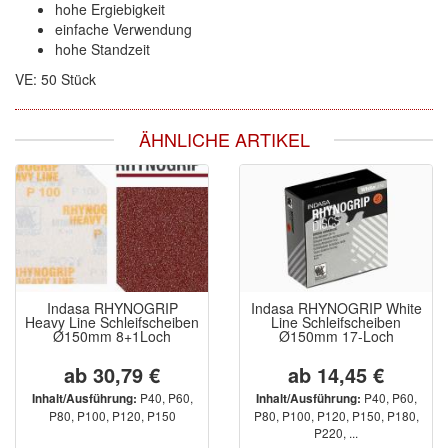
hohe Ergiebigkeit
Spectral
(3)
einfache Verwendung
hohe Standzeit
StarChem
(5)
VE: 50 Stück
Sundstrom
(1)
ÄHNLICHE ARTIKEL
Troton
(4)
Wibeco
(2)
ZVG
(1)
Indasa RHYNOGRIP
Indasa RHYNOGRIP White
Heavy Line Schleifscheiben
Line Schleifscheiben
Ø150mm 8+1Loch
Ø150mm 17-Loch
ab 30,79 €
ab 14,45 €
P40, P60,
P40, P60,
Inhalt/Ausführung:
Inhalt/Ausführung:
P80, P100, P120, P150
P80, P100, P120, P150, P180,
P220, ...