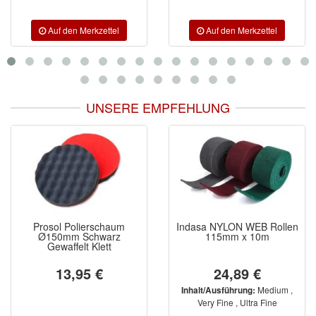
UNSERE EMPFEHLUNG
-10%
haum
Indasa NYLON WEB Rollen
Prevost EPG 0
arz
115mm x 10m
Blaspistole Kom
t
Ausführung
24,89 €
16,95 €
15,25 €
Medium ,
Inhalt/Ausführung:
Very Fine , Ultra Fine