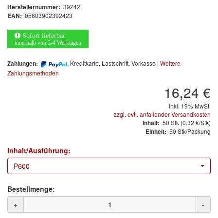
Arbeitsschutz
39242
Herstellernummer:
05603902392423
EAN:
Luftfilter
Sofort lieferbar
innerhalb von 2-4 Werktagen
Mischfarben
, Kreditkarte, Lastschrift, Vorkasse |
Weitere
Zahlungen:
Restposten
Zahlungsmethoden
16,24 €
Informationsmaterial
inkl. 19% MwSt.
MARKEN
zzgl. evtl. anfallender Versandkosten
50
Stk
(0,32 €/Stk)
Inhalt:
50 Stk/Packung
Einheit:
3M
(1)
Inhalt/Ausführung:
Colad
(2)
P600
COLOR-EXPERT
(9)
Bestellmenge:
E-D
(1)
+
-
EVERCOAT
(1)