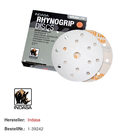
Schleif-Handpads
Zubehör/Hilfsmittel
Kleben & Beschichten
Abdecken
Spachteln
Lackieren
Polieren
Malerbedarf & Zubehör
Werkzeug & Maschinen
Hersteller:
Indasa
Reinigen
BestellNr.:
1-39242