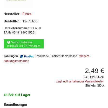
MARKEN
Hersteller:
Finixa
BestellNr.:
12-PLA50
3M
(1)
PLA 50
Herstellernummer:
Colad
(2)
05491196015551
EAN:
COLOR-EXPERT
(9)
Sofort lieferbar
innerhalb von 2-4 Werktagen
E-D
(1)
, Kreditkarte, Lastschrift, Vorkasse |
Weitere
Zahlungen:
Zahlungsmethoden
EVERCOAT
(1)
2,49 €
Facdos
(2)
inkl. 19% MwSt.
zzgl. evtl. anfallender Versandkosten
Finixa
(5)
Stück
Einheit:
Indasa
(113)
43 Stk
auf Lager
KWASNY
(2)
Bestellmenge: