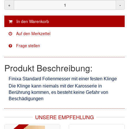
+
-
Mirka
(8)
no-name
(1)
Novol
(1)
Prevost
(3)
Proma
(3)
Produkt Beschreibung:
Sia
(21)
Spectral
(3)
Finixa Standard Folienmesser mit einer festen Klinge
Die Klinge kann niemals mit der Karosserie in
StarChem
(5)
Berührung kommen, es besteht keine Gefahr von
Beschädigungen
Sundstrom
(1)
Troton
(4)
UNSERE EMPFEHLUNG
Wibeco
(2)