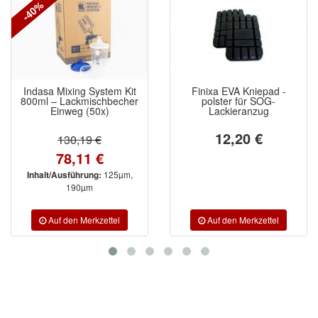
-40%
ZVG
(1)
Indasa Mixing System Kit
Finixa EVA Kniepad -
800ml – Lackmischbecher
polster für SOG-
Einweg (50x)
Lackieranzug
12,20 €
130,19 €
78,11 €
125µm,
Inhalt/Ausführung:
190µm