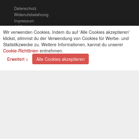
Datenschutz
Widerrufsbelehrung
Impressum
AGB
Wir verwenden Cookies. Indem du auf 'Alle Cookies akzeptieren'
Kontakt
klickst, stimmst du der Verwendung von Cookies für Werbe- und
Cookies einstellungen
Statistikzwecke zu. Weitere Informationen, kannst du unserer
Cookie-Richtlinien
entnehmen.
Zahlungsarten
Erweitert >
Alle Cookies akzeptieren
Kreditkarte (via PayPal)
Lastschrift (via PayPal)
Vorkasse
Bar bei Selbstabholung
Newsletter
Abonnieren Sie unseren kostenlosen Newsletter und
verpassen Sie nie mehr Neuigkeiten oder Aktionen!
Der Newsletter ist jederzeit über einen Link in der eMail
wieder abbestellbar.