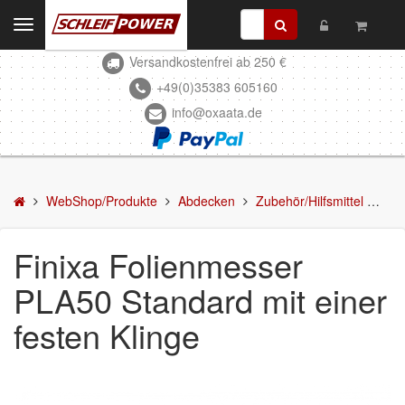
Toggle
navigation
Versandkostenfrei ab 250 €
Kontakt
+49(0)35383 605160
info@oxaata.de
WebShop/Produkte
Schleifmittel
Kleben & Beschichten
WebShop/Produkte
Abdecken
Zubehör/Hilfsmittel
Fin
Abdecken
Finixa Folienmesser
Abklebeband
PLA50 Standard mit einer
Abdeckfolie
festen Klinge
Abdeckpapier
Zubehör/Hilfsmittel