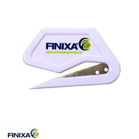
Spachteln
Lackieren
Polieren
Malerbedarf & Zubehör
Werkzeug & Maschinen
Reinigen
Arbeitsschutz
Luftfilter
Mischfarben
Restposten
Informationsmaterial