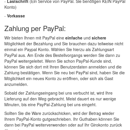
-
Lastschrift
(Ein Service von PayPal. Sie benötigen KEIN PayPal
Konto)
Werkzeug & Maschinen
-
Vorkasse
Reinigen
Zahlung per PayPal:
Arbeitsschutz
Wir bieten Ihnen mit PayPal eine
einfache
und
sichere
Möglichkeit der Bezahlung und Sie brauchen dazu teilweise nicht
Luftfilter
einmal ein Paypal Konto. Wählen Sie hierzu als Zahlungsart
PayPal aus. Am Ende des Bestellvorgangs werden Sie dann zu
Mischfarben
PayPal weitergeleitet. Wenn Sie schon PayPal-Kunde sind,
können Sie sich dort mit Ihren Benutzerdaten anmelden und die
Zahlung bestätigen. Wenn Sie neu bei PayPal sind, haben Sie die
Restposten
Möglichkeit ein neues Konto zu eröffnen, oder sich als Gast
anzumelden.
Informationsmaterial
Sobald der Zahlungseingang bei uns verbucht ist, wird Ihre
Lieferung auf den Weg gebracht. Meist dauert es nur wenige
MARKEN
Minuten, bis eine PayPal-Zahlung bei uns eingeht.
Sollten Sie die Ware zurückschicken, wird der Betrag wieder
3M
(1)
Ihrem PayPal-Konto gutgeschrieben. Ihr Guthaben können Sie
dann bei PayPal weiterverwenden oder auf Ihr Girokonto zurück
Colad
(2)