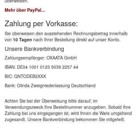
überweisen.
COLOR-EXPERT
(9)
Mehr über PayPal...
Zahlung per Vorkasse:
E-D
(1)
Sie überweisen den ausstehenden Rechnungsbetrag innerhalb
EVERCOAT
(1)
von
10 Tagen
nach Ihrer Bestellung direkt auf unser Konto.
Unsere Bankverbindung
Facdos
(2)
Zahlungsempfänger: OXAATA GmbH
Finixa
(5)
IBAN: DE04 1001 0123 5039 2257 44
Indasa
(113)
BIC: QNTODEB2XXX
Bank:
Olinda Zweigniederlassung Deutschland
KWASNY
(2)
Mirka
(8)
Achten Sie bei der Überweisung bitte darauf, im
Verwendungszweck Ihre Bestellnummer anzugeben. Sobald Ihre
no-name
(1)
Zahlung bei uns eingegangen ist, wird Ihnen die Ware umgehend
zugesandt. Unsere Bankverbindung bekommen Sie mitgeteilt.
Novol
(1)