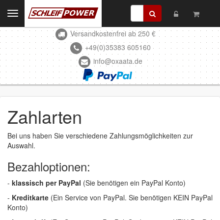
Toggle
navigation
Versandkostenfrei ab 250 €
Kontakt
+49(0)35383 605160
info@oxaata.de
WebShop/Produkte
Schleifmittel
Kleben & Beschichten
Zahlarten
Abdecken
Bei uns haben Sie verschiedene Zahlungsmöglichkeiten zur
Auswahl.
Spachteln
Bezahloptionen:
Lackieren
-
klassisch per PayPal
(Sie benötigen ein PayPal Konto)
Polieren
-
Kreditkarte
(Ein Service von PayPal. Sie benötigen KEIN PayPal
Konto)
Malerbedarf & Zubehör