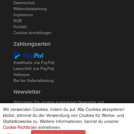
Datenschutz
Widerrufsbelehrung
Impressum
AGB
Kontakt
Cookies einstellungen
Zahlungsarten
Kreditkarte (via PayPal)
Lastschrift (via PayPal)
Vorkasse
Bar bei Selbstabholung
Newsletter
Abonnieren Sie unseren kostenlosen Newsletter und
verpassen Sie nie mehr Neuigkeiten oder Aktionen!
Wir verwenden Cookies. Indem du auf 'Alle Cookies akzeptieren'
klickst, stimmst du der Verwendung von Cookies für Werbe- und
Der Newsletter ist jederzeit über einen Link in der eMail
Statistikzwecke zu. Weitere Informationen, kannst du unserer
wieder abbestellbar.
Cookie-Richtlinien
entnehmen.