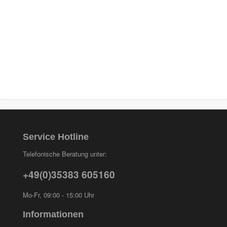
Prevost
(3)
Proma
(3)
Sia
(21)
Spectral
(3)
StarChem
(5)
Sundstrom
(1)
Troton
(4)
Service Hotline
Wibeco
(2)
Telefonische Beratung unter:
ZVG
(1)
+49(0)35383 605160
Mo-Fr, 09:00 - 15:00 Uhr
Informationen