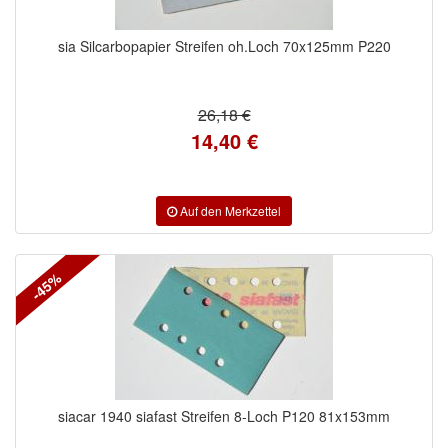
sia Silcarbopapier Streifen oh.Loch 70x125mm P220
26,18 €
14,40 €
-45%
siacar 1940 siafast Streifen 8-Loch P120 81x153mm