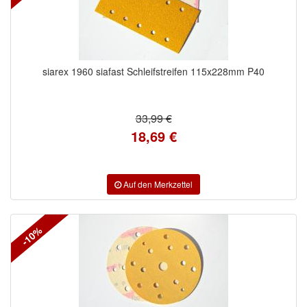
siarex 1960 siafast Schleifstreifen 115x228mm P40
33,99 €
18,69 €
-10%