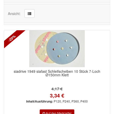
Werkzeug & Maschinen
Ansicht:
Reinigen
Arbeitsschutz
-20%
Luftfilter
Mischfarben
Restposten
siadrive 1949 siafast Schleifscheiben 10 Stück 7-Loch
Ø150mm Klett
Informationsmaterial
MARKEN
4,17 €
3,34 €
3M
(1)
P120, P240, P360, P400
Inhalt/Ausführung:
Colad
(2)