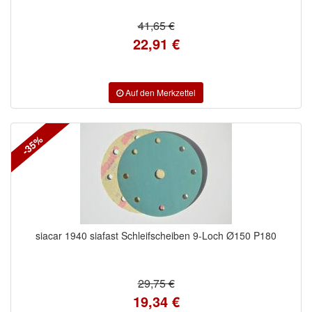
41,65 €
22,91 €
-35%
siacar 1940 siafast Schleifscheiben 9-Loch Ø150 P180
29,75 €
19,34 €