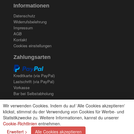
Informationen
Sia
(21)
Datenschutz
Spectral
(3)
Widerrufsbelehrung
Impressum
StarChem
(5)
AGB
Kontakt
Sundstrom
(1)
Cookies einstellungen
Zahlungsarten
Troton
(4)
Wibeco
(2)
Kreditkarte (via PayPal)
Lastschrift (via PayPal)
ZVG
(1)
Vorkasse
Bar bei Selbstabholung
Newsletter
Wir verwenden Cookies. Indem du auf 'Alle Cookies akzeptieren'
klickst, stimmst du der Verwendung von Cookies für Werbe- und
Abonnieren Sie unseren kostenlosen Newsletter und
Statistikzwecke zu. Weitere Informationen, kannst du unserer
verpassen Sie nie mehr Neuigkeiten oder Aktionen!
Cookie-Richtlinien
entnehmen.
Der Newsletter ist jederzeit über einen Link in der eMail
Erweitert >
Alle Cookies akzeptieren