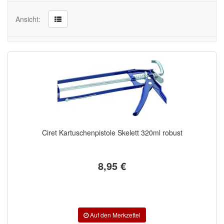
Spachteln
Ansicht:
Lackieren
Polieren
Malerbedarf & Zubehör
Werkzeug & Maschinen
Reinigen
Ciret Kartuschenpistole Skelett 320ml robust
Arbeitsschutz
Luftfilter
8,95 €
Mischfarben
Restposten
Informationsmaterial