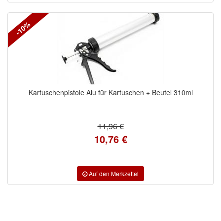
FILTER
-10%
FILTER_TTL_0
310ml
Kartuschenpistole Alu für Kartuschen + Beutel 310ml
320ml
11,96 €
10,76 €
MARKEN
3M
(1)
Colad
(2)
COLOR-EXPERT
(9)