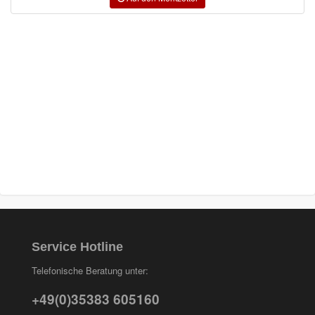
COLOR-EXPERT
(9)
E-D
(1)
EVERCOAT
(1)
Facdos
(2)
Finixa
(5)
Indasa
(113)
KWASNY
(2)
Mirka
(8)
Service Hotline
no-name
(1)
Telefonische Beratung unter:
Novol
(1)
+49(0)35383 605160