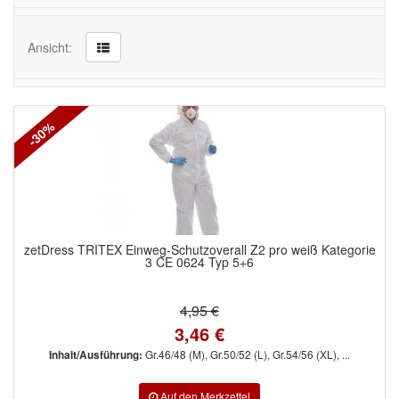
Werkzeug & Maschinen
Ansicht:
Reinigen
Arbeitsschutz
-30%
Luftfilter
Mischfarben
Restposten
zetDress TRITEX Einweg-Schutzoverall Z2 pro weiß Kategorie
3 CE 0624 Typ 5+6
Informationsmaterial
MARKEN
4,95 €
3,46 €
3M
(1)
Gr.46/48 (M), Gr.50/52 (L), Gr.54/56 (XL), ...
Inhalt/Ausführung:
Colad
(2)