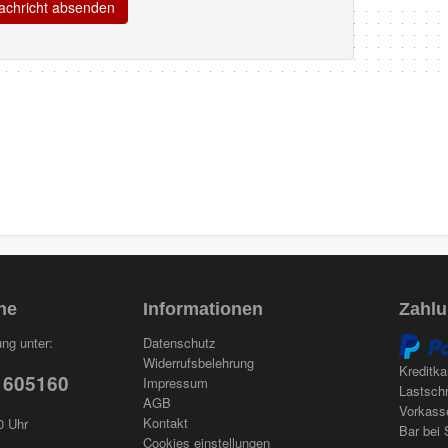
ne
Informationen
Zahlu
ng unter:
Datenschutz
Widerrufsbelehrung
Kreditka
 605160
Impressum
Lastschr
AGB
Vorkass
Kontakt
0 Uhr
Bar bei 
Cookies einstellungen