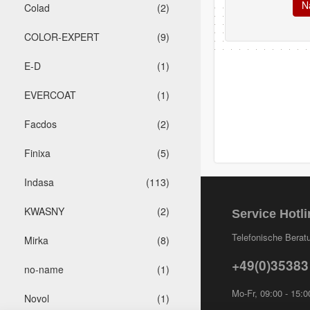
Colad
(2)
COLOR-EXPERT
(9)
E-D
(1)
EVERCOAT
(1)
Facdos
(2)
Finixa
(5)
Indasa
(113)
KWASNY
(2)
Service Hotli
Telefonische Beratu
Mirka
(8)
+49(0)35383
no-name
(1)
Mo-Fr, 09:00 - 15:0
Novol
(1)