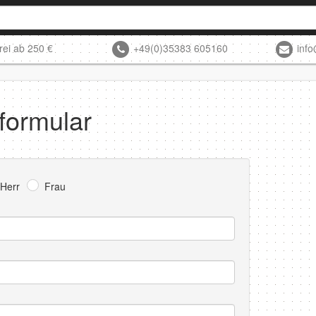
rei ab 250 €
+49(0)35383 605160
inf
formular
Herr
Frau