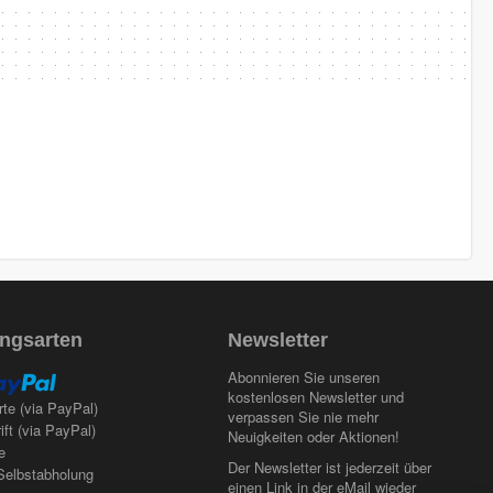
ngsarten
Newsletter
Abonnieren Sie unseren
kostenlosen Newsletter und
rte (via PayPal)
verpassen Sie nie mehr
ift (via PayPal)
Neuigkeiten oder Aktionen!
e
Der Newsletter ist jederzeit über
Selbstabholung
einen Link in der eMail wieder