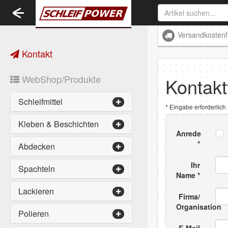
Toggle
navigation
Versandkostenf
Kontakt
WebShop/Produkte
Kontakt
Schleifmittel
* Eingabe erforderlich
Kleben & Beschichten
Anrede
Abdecken
Ihr
Spachteln
Name
Lackieren
Firma/
Organisation
Polieren