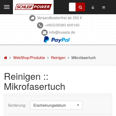
Toggle
navigation
Versandkostenfrei ab 250 €
Kontakt
+49(0)35383 605160
info@oxaata.de
WebShop/Produkte
Schleifmittel
Kleben & Beschichten
WebShop/Produkte
Reinigen
Mikrofasertuch
Abdecken
Reinigen ::
Spachteln
Mikrofasertuch
Lackieren
Polieren
Sortierung:
Erscheinungsdatum
Malerbedarf & Zubehör