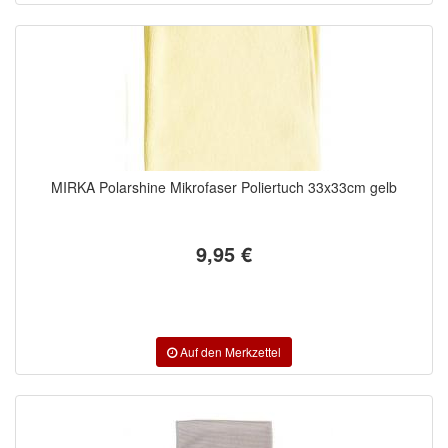
Informationsmaterial
FILTER
FILTER_TTL_0
MIRKA Polarshine Mikrofaser Poliertuch 33x33cm gelb
400x400mm
gelb 330x330mm
9,95 €
MARKEN
3M
(1)
Colad
(2)