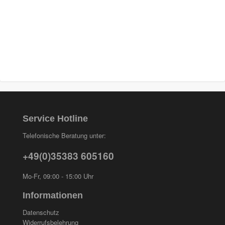
Proma
(3)
Sia
(21)
Spectral
(3)
StarChem
(5)
Sundstrom
(1)
Troton
(4)
Service Hotline
Telefonische Beratung unter:
Wibeco
(2)
+49(0)35383 605160
ZVG
(1)
Mo-Fr, 09:00 - 15:00 Uhr
Informationen
Datenschutz
Widerrufsbelehrung