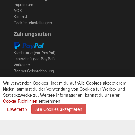
Impressum
AGB
Kontakt
Cookies einstellungen
Zahlungsarten
Kreditkarte (via PayPal)
Lastschrift (via PayPal)
Vorkasse
Bar bei Selbstabholung
Newsletter
Wir verwenden Cookies. Indem du auf 'Alle Cookies akzeptieren'
klickst, stimmst du der Verwendung von Cookies für Werbe- und
Abonnieren Sie unseren kostenlosen Newsletter und
Statistikzwecke zu. Weitere Informationen, kannst du unserer
verpassen Sie nie mehr Neuigkeiten oder Aktionen!
Cookie-Richtlinien
entnehmen.
Der Newsletter ist jederzeit über einen Link in der eMail
Erweitert >
Alle Cookies akzeptieren
wieder abbestellbar.