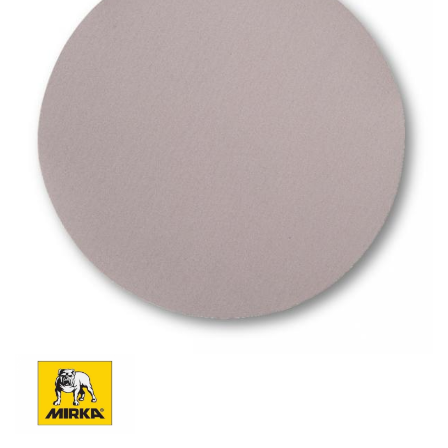
Schleif-Handpads
Zubehör/Hilfsmittel
Kleben & Beschichten
Abdecken
Spachteln
Lackieren
Polieren
Malerbedarf & Zubehör
Werkzeug & Maschinen
Reinigen