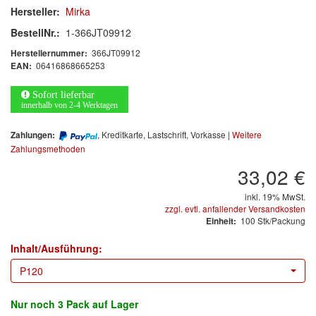
Arbeitsschutz
Hersteller:
Mirka
BestellNr.:
1-366JT09912
Luftfilter
366JT09912
Herstellernummer:
06416868665253
Mischfarben
EAN:
Sofort lieferbar
Restposten
innerhalb von 2-4 Werktagen
Informationsmaterial
, Kreditkarte, Lastschrift, Vorkasse |
Weitere
Zahlungen:
Zahlungsmethoden
MARKEN
33,02 €
3M
(1)
inkl. 19% MwSt.
zzgl. evtl. anfallender Versandkosten
100 Stk/Packung
Einheit:
Colad
(2)
Inhalt/Ausführung:
COLOR-EXPERT
(9)
P120
E-D
(1)
Nur noch
3 Pack
auf Lager
EVERCOAT
(1)