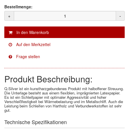
Bestellmenge:
Facdos
(2)
+
-
Finixa
(5)
Indasa
(113)
KWASNY
(2)
Mirka
(8)
no-name
(1)
Produkt Beschreibung:
Novol
(1)
Q.Silver ist ein kunstharzgebundenes Produkt mit halboffener Streuung.
Die Unterlage besteht aus einem flexiblen, imprägnierten Latexpapier.
Prevost
(3)
Es ist ein Schleifpapier mit optimaler Aggressivität und hoher
Verschleißfestigkeit bei Wärmebelastung und im Metallschliff. Auch die
Leistung beim Schleifen von Hartholz und Verbundwerkstoffen ist sehr
Proma
(3)
gut.
Sia
(21)
Technische Spezifikationen