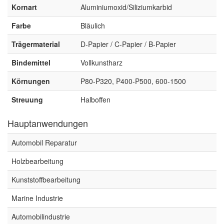
Spectral
(3)
Kornart
Aluminiumoxid/Siliziumkarbid
Farbe
Bläulich
StarChem
(5)
Trägermaterial
D-Papier / C-Papier / B-Papier
Sundstrom
(1)
Bindemittel
Vollkunstharz
Troton
(4)
Körnungen
P80-P320, P400-P500, 600-1500
Wibeco
(2)
Streuung
Halboffen
ZVG
(1)
Hauptanwendungen
Automobil Reparatur
Holzbearbeitung
Kunststoffbearbeitung
Marine Industrie
Automobilindustrie