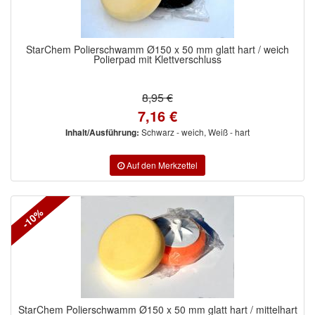
no-name
(1)
Novol
(1)
StarChem Polierschwamm Ø150 x 50 mm glatt hart / weich
Polierpad mit Klettverschluss
Prevost
(3)
8,95 €
Proma
(3)
7,16 €
Schwarz - weich, Weiß - hart
Inhalt/Ausführung:
Sia
(21)
Spectral
(3)
StarChem
(5)
-10%
Sundstrom
(1)
Troton
(4)
Wibeco
(2)
StarChem Polierschwamm Ø150 x 50 mm glatt hart / mittelhart
ZVG
(1)