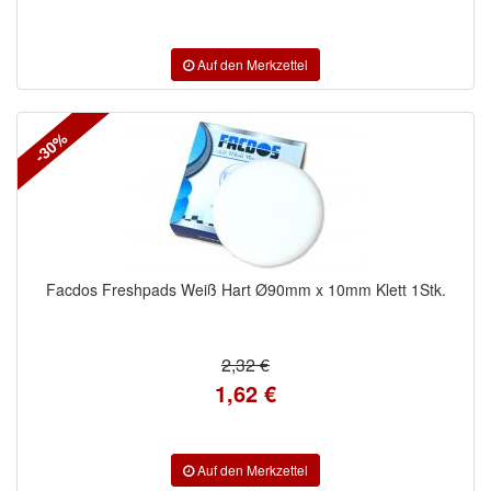
-30%
Facdos Freshpads Weiß Hart Ø90mm x 10mm Klett 1Stk.
2,32 €
1,62 €