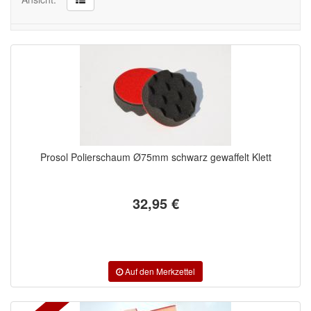
Polierschwämme
Poliervliestücher
Malerbedarf & Zubehör
Werkzeug & Maschinen
Reinigen
Prosol Polierschaum Ø75mm schwarz gewaffelt Klett
Arbeitsschutz
Luftfilter
32,95 €
Mischfarben
Restposten
Informationsmaterial