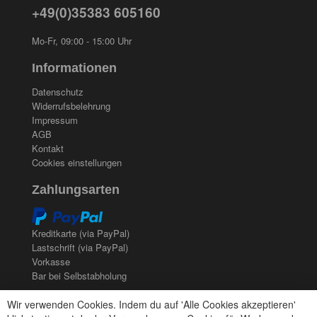
+49(0)35383 605160
Mo-Fr, 09:00 - 15:00 Uhr
Informationen
Datenschutz
Widerrufsbelehrung
Impressum
AGB
Kontakt
Cookies einstellungen
Zahlungsarten
Kreditkarte (via PayPal)
Lastschrift (via PayPal)
Vorkasse
Bar bei Selbstabholung
Newsletter
Wir verwenden Cookies. Indem du auf 'Alle Cookies akzeptieren'