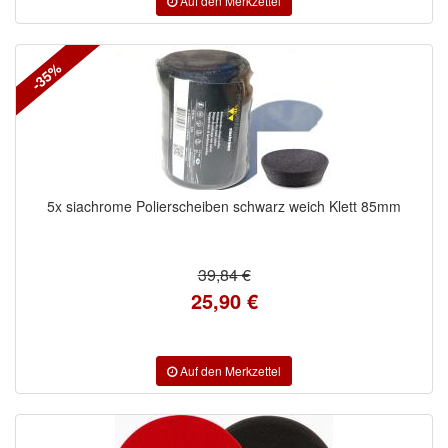
-35%
5x siachrome Polierscheiben schwarz weich Klett 85mm
39,84 €
25,90 €