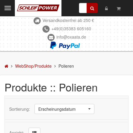
Toggle
navigation
Versandkostenfrei ab 250 €
Kontakt
+49(0)35383 605160
info@oxaata.de
WebShop/Produkte
Schleifmittel
Kleben & Beschichten
WebShop/Produkte
Polieren
Abdecken
Produkte :: Polieren
Spachteln
Lackieren
Sortierung:
Erscheinungsdatum
Polieren
Polierpaste
Ansicht: