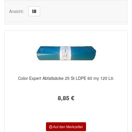
Werkzeug & Maschinen
Ansicht:
Reinigen
Reinigungsmittel
Reinigungsscheiben
Mikrofasertuch
Putztücher
Müllsäcke/Abfallsystem
Color Expert Abfallsäcke 25 St LDPE 60 my 120 Ltr.
Arbeitsschutz
8,85 €
Luftfilter
Mischfarben
Restposten