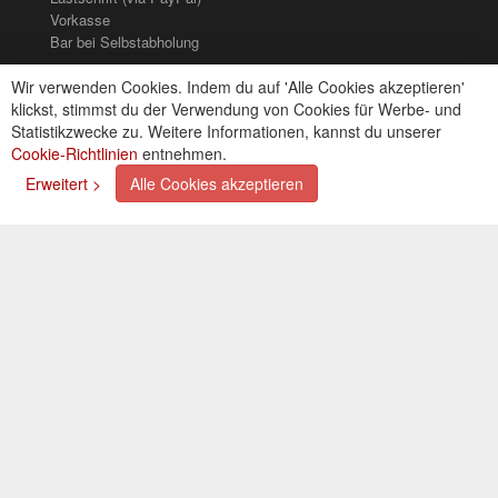
Vorkasse
3M
(1)
Bar bei Selbstabholung
Newsletter
Wir verwenden Cookies. Indem du auf 'Alle Cookies akzeptieren'
Colad
(2)
klickst, stimmst du der Verwendung von Cookies für Werbe- und
Abonnieren Sie unseren kostenlosen Newsletter und
Statistikzwecke zu. Weitere Informationen, kannst du unserer
COLOR-EXPERT
(9)
verpassen Sie nie mehr Neuigkeiten oder Aktionen!
Cookie-Richtlinien
entnehmen.
Der Newsletter ist jederzeit über einen Link in der eMail
E-D
(1)
Erweitert >
Alle Cookies akzeptieren
wieder abbestellbar.
EVERCOAT
(1)
Facdos
(2)
Finixa
(5)
© 2026 OXAATA GmbH
Indasa
(113)
Impressum
AGB
Kontakt
Folgen Sie uns:
KWASNY
(2)
Mirka
(8)