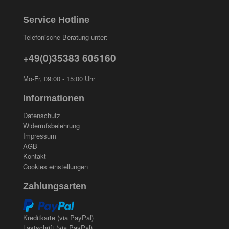
Arbeitsschutz
Service Hotline
Luftfilter
Telefonische Beratung unter:
Mischfarben
+49(0)35383 605160
Restposten
Mo-Fr, 09:00 - 15:00 Uhr
Informationsmaterial
Informationen
Datenschutz
FILTER
Widerrufsbelehrung
Impressum
AGB
Kontakt
FILTER_TTL_0
Cookies einstellungen
1 Ltr
Zahlungsarten
Kreditkarte (via PayPal)
MARKEN
Lastschrift (via PayPal)