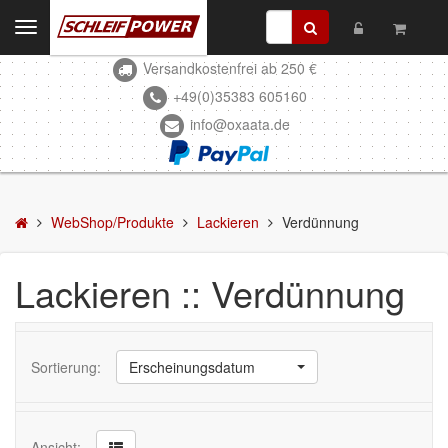
Toggle
navigation
Versandkostenfrei ab 250 €
Kontakt
+49(0)35383 605160
info@oxaata.de
WebShop/Produkte
Schleifmittel
Kleben & Beschichten
WebShop/Produkte
Lackieren
Verdünnung
Abdecken
Lackieren :: Verdünnung
Spachteln
Lackieren
Sortierung:
Erscheinungsdatum
Mattierung/Reinigung
Grundierung/Füller
Ansicht: