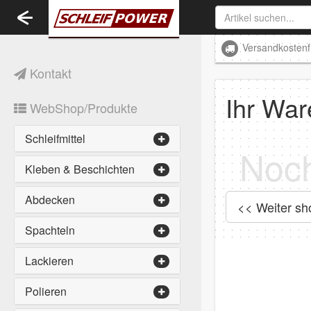
Toggle
navigation
Versandkostenf
Kontakt
Ihr War
WebShop/Produkte
Schleifmittel
Kleben & Beschichten
Abdecken
<< Weiter s
Spachteln
Lackieren
Polieren