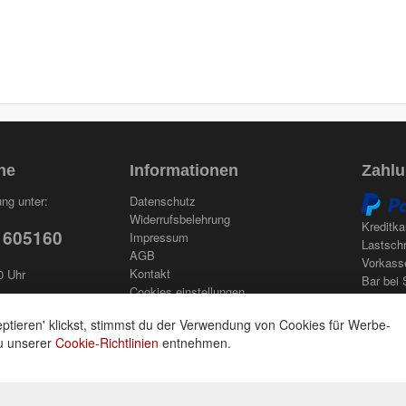
ne
Informationen
Zahlu
ng unter:
Datenschutz
Widerrufsbelehrung
Kreditka
 605160
Impressum
Lastschr
AGB
Vorkass
Kontakt
0 Uhr
Bar bei 
Cookies einstellungen
ptieren' klickst, stimmst du der Verwendung von Cookies für Werbe-
du unserer
Cookie-Richtlinien
entnehmen.