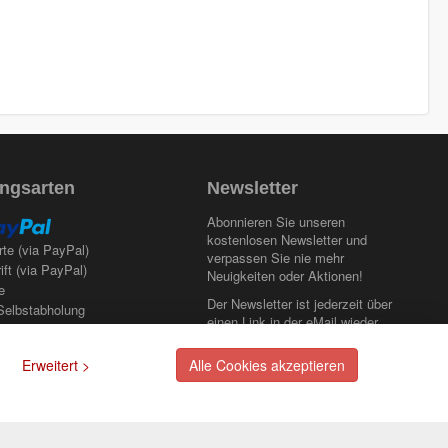
ngsarten
Newsletter
Abonnieren Sie unseren
kostenlosen Newsletter und
rte (via PayPal)
verpassen Sie nie mehr
ift (via PayPal)
Neuigkeiten oder Aktionen!
e
Der Newsletter ist jederzeit über
Selbstabholung
einen Link in der eMail wieder
abbestellbar.
Erweitert >
Alle Cookies akzeptieren