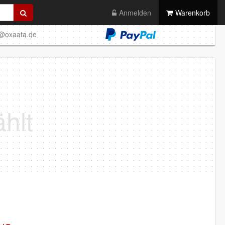
Anmelden
Warenkorb
o@oxaata.de