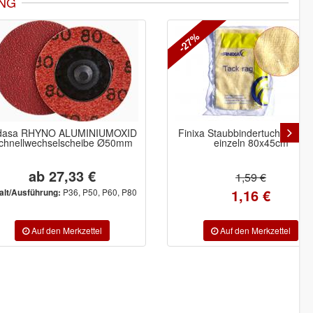
NG
-27%
YNO ALUMINIUMOXID
Finixa Staubbindertuch Standard
chselscheibe Ø50mm
einzeln 80x45cm
b 27,33 €
1,59 €
1,16 €
P36, P50, P60, P80
rung: