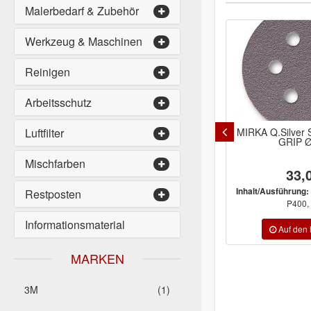
Malerbedarf & Zubehör
Werkzeug & Maschinen
Reinigen
Arbeitsschutz
Luftfilter
MIRKA Q.Silver Scheiben
GRIP Ø77mm
Mischfarben
33,02 €
P180, P240
Inhalt/Ausführung:
Restposten
P400, P500
Informationsmaterial
MARKEN
3M
(1)