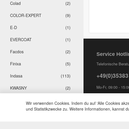
Colad
(2)
COLOR-EXPERT
(9)
E-D
(1)
EVERCOAT
(1)
Facdos
(2)
Service Hotli
Finixa
(5)
Telefonische Beratu
+49(0)35383
Indasa
(113)
Mo-Fr, 09:00 - 15:0
KWASNY
(2)
Mirka
(8)
Wir verwenden Cookies. Indem du auf 'Alle Cookies akze
und Statistikzwecke zu. Weitere Informationen, kannst 
no-name
(1)
Novol
(1)