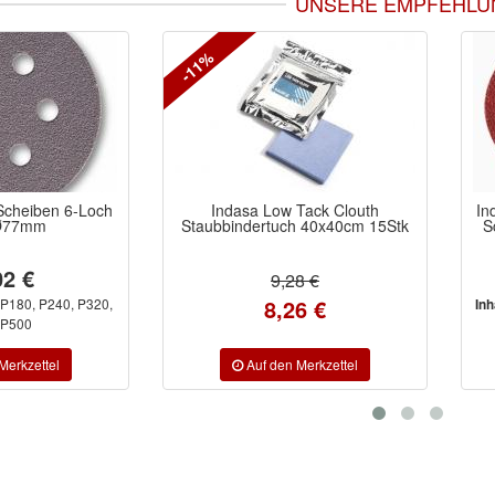
UNSERE EMPFEHLU
-11%
 6-Loch
Indasa Low Tack Clouth
Indasa RH
Staubbindertuch 40x40cm 15Stk
Schnellwe
a
9,28 €
8,26 €
, P320,
Inhalt/Ausfüh