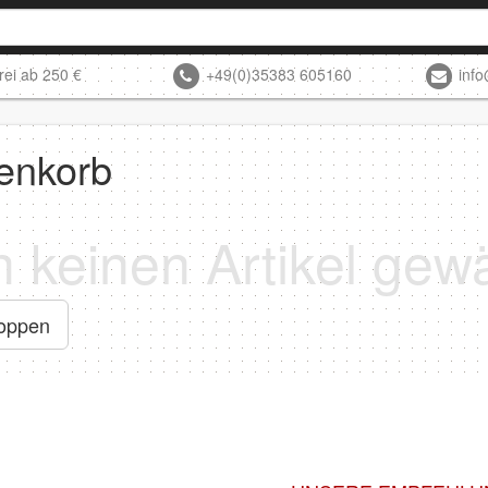
rei ab 250 €
+49(0)35383 605160
inf
enkorb
hoppen