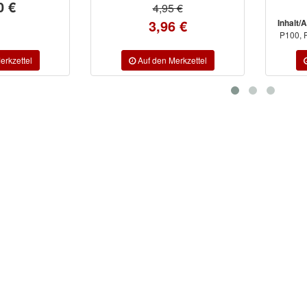
ab 14,45 €
,95 €
96 €
P40, P60, P80,
Inhalt/Ausführung:
Inh
P100, P120, P150, P180, P220, ...