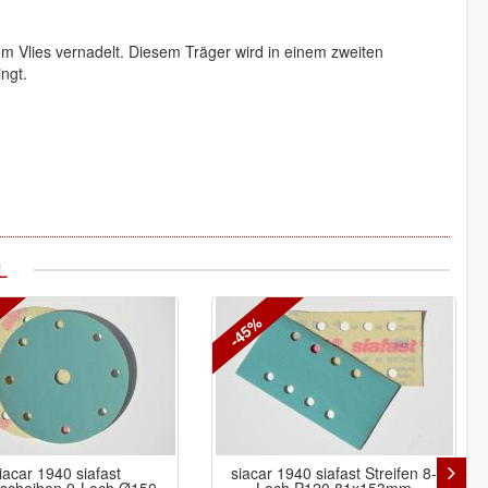
em Vlies vernadelt. Diesem Träger wird in einem zweiten
ingt.
L
-45%
iacar 1940 siafast
siacar 1940 siafast Streifen 8-
fscheiben 9-Loch Ø150
Loch P120 81x153mm