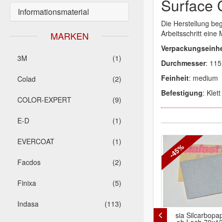
Surface 
Informationsmaterial
Die Herstellung beg
Arbeitsschritt eine 
MARKEN
Verpackungseinhe
3M
(1)
Durchmesser
: 11
Feinheit
: medium
Colad
(2)
Befestigung
: Klett
COLOR-EXPERT
(9)
E-D
(1)
EVERCOAT
(1)
-45%
Facdos
(2)
Finixa
(5)
Indasa
(113)
sia Silcarbopap
oh.Loch 70x