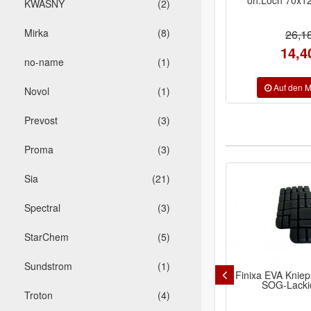
KWASNY
(2)
Mirka
(8)
26,1
14,4
no-name
(1)
Novol
(1)
Prevost
(3)
Proma
(3)
Sia
(21)
-20%
Spectral
(3)
StarChem
(5)
Sundstrom
(1)
Finixa EVA Kniepad -polster für
Pistolengr
SOG-Lackieranzug
Spraydose
Troton
(4)