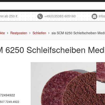
rei ab 250 €
+49(0)35383 605160
inf
kte
Restposten
Schleifen
sia SCM 6250 Schleifscheiben Me
M 6250 Schleifscheiben Me
772494922
507.7249.4922