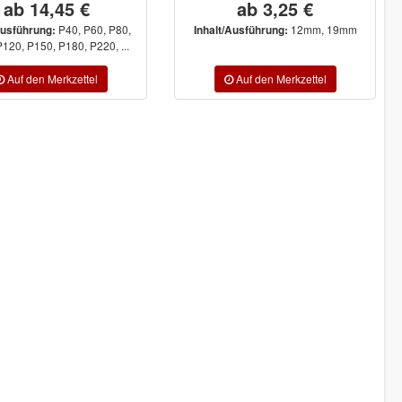
ab 3,25 €
654,50 €
549,78 €
12mm, 19mm
alt/Ausführung: