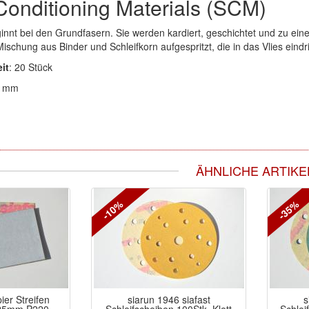
Conditioning Materials (SCM)
innt bei den Grundfasern. Sie werden kardiert, geschichtet und zu ein
Mischung aus Binder und Schleifkorn aufgespritzt, die in das Vlies eindr
it
: 20 Stück
5 mm
ÄHNLICHE ARTIKE
-10%
-35%
ier Streifen
siarun 1946 siafast
s
125mm P220
Schleifscheiben 100Stk. Klett
Schlei