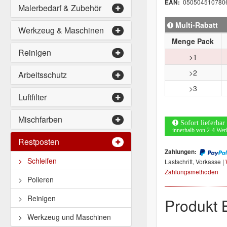
050504510780
EAN:
Malerbedarf & Zubehör
Multi-Rabatt
Werkzeug & Maschinen
Menge Pack
Reinigen
>1
>2
Arbeitsschutz
>3
Luftfilter
Mischfarben
Sofort lieferbar
innerhalb von 2-4 Wer
Restposten
Zahlungen:
Schleifen
Lastschrift, Vorkasse |
Zahlungsmethoden
Polieren
Reinigen
Produkt 
Werkzeug und Maschinen