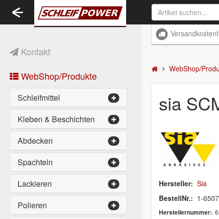
Toggle
navigation
Versandkostenf
Kontakt
WebShop/Produ
WebShop/Produkte
sia SC
Schleifmittel
Kleben & Beschichten
Abdecken
Spachteln
Lackieren
Hersteller:
Sia
BestellNr.:
1-650
Polieren
6
Herstellernummer: