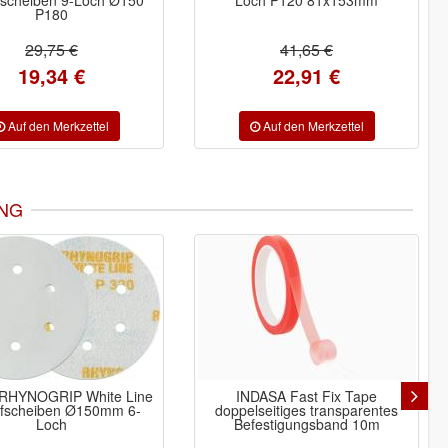
P180
29,75 €
41,65 €
19,34 €
22,91 €
NG
-16%
INDASA Fast Fix Tape
INDASA Staubsauger LE30
pelseitiges transparentes
1200W 30Ltr. selbstreinigend
Befestigungsband 10m