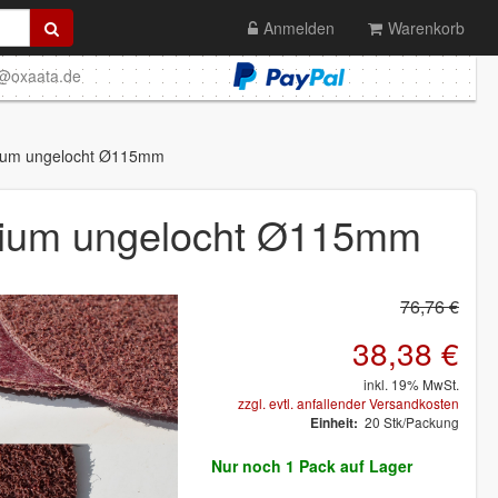
Anmelden
Warenkorb
o@oxaata.de
dium ungelocht Ø115mm
dium ungelocht Ø115mm
76,76 €
38,38 €
inkl. 19% MwSt.
zzgl. evtl. anfallender Versandkosten
20 Stk/Packung
Einheit:
Nur noch
1 Pack
auf Lager