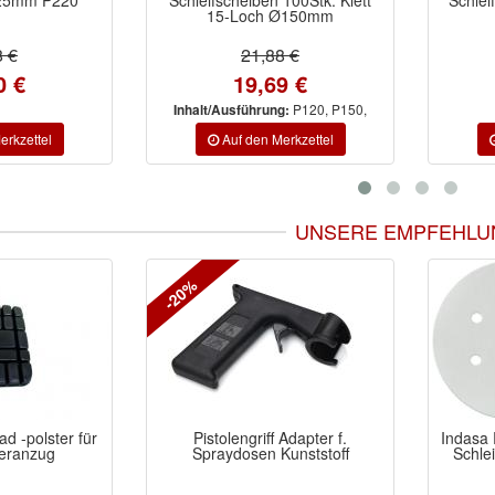
15-Loch Ø150mm
8 €
21,88 €
0 €
19,69 €
P120, P150,
Inhalt/Ausführung:
P400
UNSERE EMPFEHLU
iff Adapter f.
Indasa RHYNOGRIP White Line
n Kunststoff
Schleifscheiben Ø150mm 6-
dop
Loch