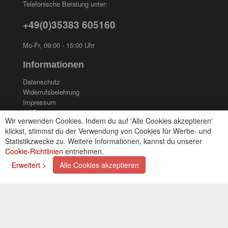
Telefonische Beratung unter:
+49(0)35383 605160
Mo-Fr, 09:00 - 15:00 Uhr
Informationen
Datenschutz
Widerrufsbelehrung
Impressum
AGB
Wir verwenden Cookies. Indem du auf 'Alle Cookies akzeptieren'
Kontakt
klickst, stimmst du der Verwendung von Cookies für Werbe- und
Cookies einstellungen
Statistikzwecke zu. Weitere Informationen, kannst du unserer
Cookie-Richtlinien
entnehmen.
Zahlungsarten
Erweitert >
Alle Cookies akzeptieren
Kreditkarte (via PayPal)
Lastschrift (via PayPal)
Vorkasse
Bar bei Selbstabholung