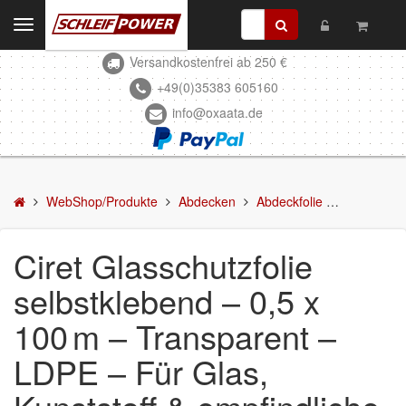
Toggle
navigation
Versandkostenfrei ab 250 €
Kontakt
+49(0)35383 605160
info@oxaata.de
WebShop/Produkte
Schleifmittel
Kleben & Beschichten
WebShop/Produkte
Abdecken
Abdeckfolie
Ciret Glas
Abdecken
Ciret Glasschutzfolie
Abklebeband
selbstklebend – 0,5 x
Abdeckfolie
100 m – Transparent –
Abdeckpapier
LDPE – Für Glas,
Zubehör/Hilfsmittel