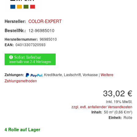
MARKEN
Hersteller:
COLOR-EXPERT
3M
(1)
BestellNr.:
12-96985010
96985010
Herstellernummer:
Colad
(2)
04013307320593
EAN:
COLOR-EXPERT
(9)
Sofort lieferbar
innerhalb von 2-4 Werktagen
E-D
(1)
, Kreditkarte, Lastschrift, Vorkasse |
Weitere
Zahlungen:
EVERCOAT
(1)
Zahlungsmethoden
33,02 €
Facdos
(2)
inkl. 19% MwSt.
Finixa
(5)
zzgl. evtl. anfallender Versandkosten
50
m²
(0,66 €/m²)
Inhalt:
Rolle
Indasa
(113)
Einheit:
4 Rolle
auf Lager
KWASNY
(2)