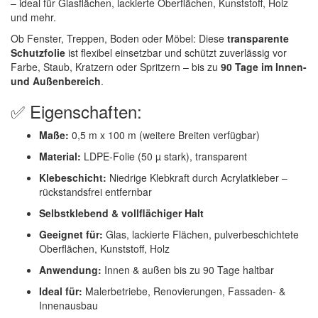
– ideal für Glasflächen, lackierte Oberflächen, Kunststoff, Holz
und mehr.
ZVG
(1)
Ob Fenster, Treppen, Boden oder Möbel: Diese
transparente
Schutzfolie
ist flexibel einsetzbar und schützt zuverlässig vor
Farbe, Staub, Kratzern oder Spritzern – bis zu
90 Tage im Innen-
und Außenbereich
.
✅ Eigenschaften:
Maße:
0,5 m x 100 m (weitere Breiten verfügbar)
Material:
LDPE-Folie (50 µ stark), transparent
Klebeschicht:
Niedrige Klebkraft durch Acrylatkleber –
rückstandsfrei entfernbar
Selbstklebend & vollflächiger Halt
Geeignet für:
Glas, lackierte Flächen, pulverbeschichtete
Oberflächen, Kunststoff, Holz
Anwendung:
Innen & außen bis zu 90 Tage haltbar
Ideal für:
Malerbetriebe, Renovierungen, Fassaden- &
Innenausbau