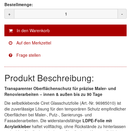
Bestellmenge:
Mirka
(8)
+
-
no-name
(1)
Novol
(1)
Prevost
(3)
Proma
(3)
Sia
(21)
Produkt Beschreibung:
Spectral
(3)
Transparenter Oberflächenschutz für präzise Maler- und
StarChem
(5)
Renovierarbeiten – innen & außen bis zu 90 Tage
Die selbstklebende Ciret Glasschutzfolie (Art.-Nr. 96985010) ist
Sundstrom
(1)
die zuverlässige Lösung für den temporären Schutz empfindlicher
Oberflächen bei Maler-, Putz-, Sanierungs- und
Troton
(4)
Fassadenarbeiten. Die widerstandsfähige
LDPE-Folie mit
Acrylatkleber
haftet vollflächig, ohne Rückstände zu hinterlassen
Wibeco
(2)