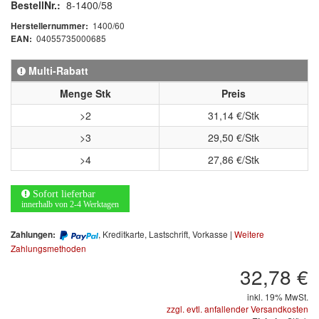
BestellNr.:
8-1400/58
Informationsmaterial
1400/60
Herstellernummer:
04055735000685
EAN:
MARKEN
Multi-Rabatt
3M
(1)
Menge Stk
Preis
>2
31,14 €/Stk
Colad
(2)
>3
29,50 €/Stk
COLOR-EXPERT
(9)
>4
27,86 €/Stk
E-D
(1)
Sofort lieferbar
innerhalb von 2-4 Werktagen
EVERCOAT
(1)
, Kreditkarte, Lastschrift, Vorkasse |
Weitere
Zahlungen:
Facdos
(2)
Zahlungsmethoden
32,78 €
Finixa
(5)
inkl. 19% MwSt.
Indasa
(113)
zzgl. evtl. anfallender Versandkosten