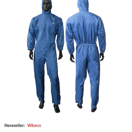
Werkzeug & Maschinen
Reinigen
Arbeitsschutz
Atemschutz
Arbeitsbekleidung
Handschuhe
Hautschutz
Zubehör/Hilfsmittel
Luftfilter
Mischfarben
Hersteller:
Wibeco
Restposten