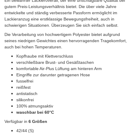
Ein bewährter Lackieroverall, der eine unschlagbare Qualität bei
gutem Preis-Leistungsverhältnis bietet. Die über viele Jahre
Wibeco
(2)
entwickelte und ständig verbesserte Passform ermöglicht im
Lackieranzug eine erstklassige Bewegungsfreiheit, auch in
ZVG
(1)
schwierigen Situationen. Überzeugen Sie sich einfach selbst.
Die Verarbeitung von hochwertigem Polyester bietet aufgrund
seines niedrigen Gewichtes einen hervorragenden Tragekomfort,
auch bei hohen Temperaturen.
Kopfhaube mit Klettverschluss
verschließbare Brust- und Gesäßtaschen
komfortable Air-Plus Lüftung am hinteren Arm
Eingriffe zur darunter getragenen Hose
fusselfrei
reißfest
antistatisch
silikonfrei
100% atmungsaktiv
waschbar bei 60°C
Verfügbar in
6 Größen
42/44 (S)