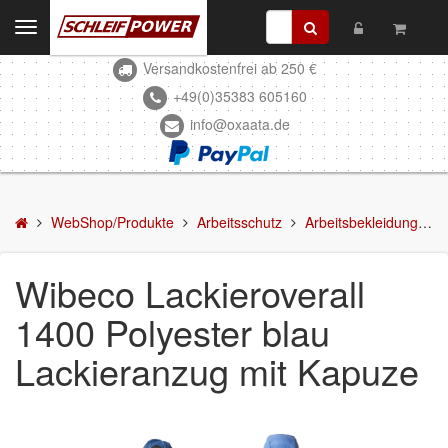
Toggle
navigation
Versandkostenfrei ab 250 €
Kontakt
+49(0)35383 605160
info@oxaata.de
WebShop/Produkte
Schleifmittel
Kleben & Beschichten
WebShop/Produkte
Arbeitsschutz
Arbeitsbekleidung
W
Abdecken
Wibeco Lackieroverall
Spachteln
1400 Polyester blau
Lackieren
Lackieranzug mit Kapuze
Polieren
Malerbedarf & Zubehör