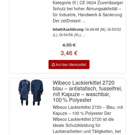
Kategorie III | CE 0624 Zuverlässiger
Schutz bei hoher Atmungsaktivität –
für Industrie, Handwerk & Sanierung
Der zetDress® ...
Gr.46/48 (M), Gr.50/52
Inhalt/Ausführung:
(L), Gr.54/56 (XL), ...
4,95 €
3,46 €
Wibeco Lackierkittel 2720
blau – antistatisch, fusselfrei,
mit Kapuze – waschbar,
100 % Polyester
Wibeco Lackierkittel 2720 – Blau, mit
Kapuze – 100 % Polyester Der
Wibeco Lackierkittel 2720 ist die
ideale Schutzkleidung für
Lackierarbeiten und Tätigkeiten, bei