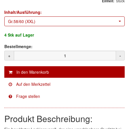
Stück
Einheit:
KWASNY
(2)
Inhalt/Ausführung:
Mirka
(8)
Gr.58/60 (XXL)
no-name
(1)
4 Stk
auf Lager
Novol
(1)
Bestellmenge:
Prevost
(3)
+
-
Proma
(3)
Sia
(21)
Spectral
(3)
StarChem
(5)
Sundstrom
(1)
Produkt Beschreibung:
Troton
(4)