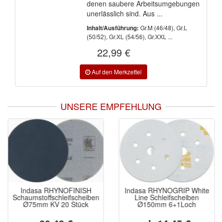
denen saubere Arbeitsumgebungen
unerlässlich sind. Aus ...
Gr.M (46/48), Gr.L
Inhalt/Ausführung:
(50/52), Gr.XL (54/56), Gr.XXL ...
22,99 €
UNSERE EMPFEHLUNG
Indasa RHYNOFINISH
Indasa RHYNOGRIP White
Schaumstoffschleifscheiben
Line Schleifscheiben
Ø75mm KV 20 Stück
Ø150mm 6+1Loch