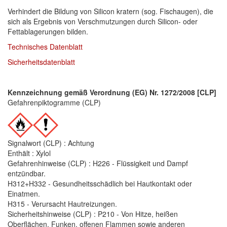
Verhindert die Bildung von Silicon kratern (sog. Fischaugen), die
Facdos
(2)
sich als Ergebnis von Verschmutzungen durch Silicon- oder
Fettablagerungen bilden.
Finixa
(5)
Technisches Datenblatt
Sicherheitsdatenblatt
Indasa
(113)
KWASNY
(2)
Kennzeichnung gemäß Verordnung (EG) Nr. 1272/2008 [CLP]
Gefahrenpiktogramme (CLP)
Mirka
(8)
no-name
(1)
Signalwort (CLP) : Achtung
Novol
(1)
Enthält : Xylol
Gefahrenhinweise (CLP) : H226 - Flüssigkeit und Dampf
Prevost
(3)
entzündbar.
H312+H332 - Gesundheitsschädlich bei Hautkontakt oder
Proma
(3)
Einatmen.
H315 - Verursacht Hautreizungen.
Sia
(21)
Sicherheitshinweise (CLP) : P210 - Von Hitze, heißen
Oberflächen, Funken, offenen Flammen sowie anderen