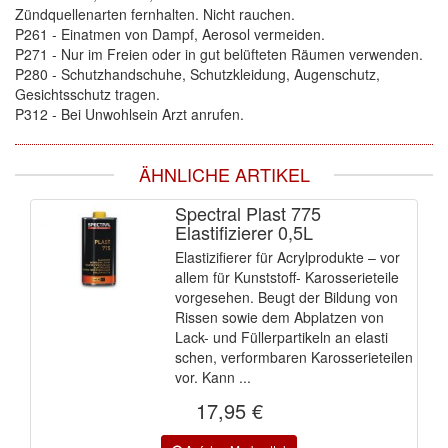
Spectral
(3)
Zündquellenarten fernhalten. Nicht rauchen.
P261 - Einatmen von Dampf, Aerosol vermeiden.
StarChem
(5)
P271 - Nur im Freien oder in gut belüfteten Räumen verwenden.
P280 - Schutzhandschuhe, Schutzkleidung, Augenschutz,
Gesichtsschutz tragen.
Sundstrom
(1)
P312 - Bei Unwohlsein Arzt anrufen.
Troton
(4)
ÄHNLICHE ARTIKEL
Wibeco
(2)
Spectral Plast 775
ZVG
(1)
Elastifizierer 0,5L
Elastizifierer für Acrylprodukte – vor
allem für Kunststoff- Karosserieteile
vorgesehen. Beugt der Bildung von
Rissen sowie dem Abplatzen von
Lack- und Füllerpartikeln an elasti
schen, verformbaren Karosserieteilen
vor. Kann ...
17,95 €