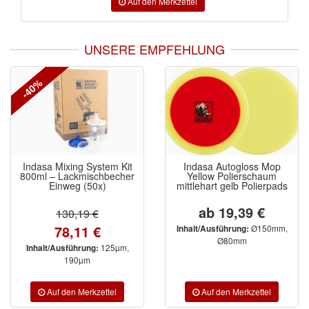
UNSERE EMPFEHLUNG
-40%
Indasa Mixing System Kit
Indasa Autogloss Mop
800ml – Lackmischbecher
Yellow Polierschaum
Einweg (50x)
mittlehart gelb Polierpads
ab 19,39 €
130,19 €
78,11 €
Ø150mm,
Inhalt/Ausführung:
Ø80mm
125µm,
Inhalt/Ausführung:
190µm