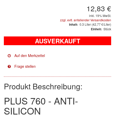
Arbeitsschutz
12,83 €
Luftfilter
inkl. 19% MwSt.
zzgl. evtl. anfallender Versandkosten
Mischfarben
0.3
Liter
(42,77 €/Liter)
Inhalt:
Stück
Einheit:
Restposten
AUSVERKAUFT
Informationsmaterial
MARKEN
3M
(1)
Colad
(2)
Produkt Beschreibung:
COLOR-EXPERT
(9)
PLUS 760 - ANTI-
E-D
(1)
SILICON
EVERCOAT
(1)