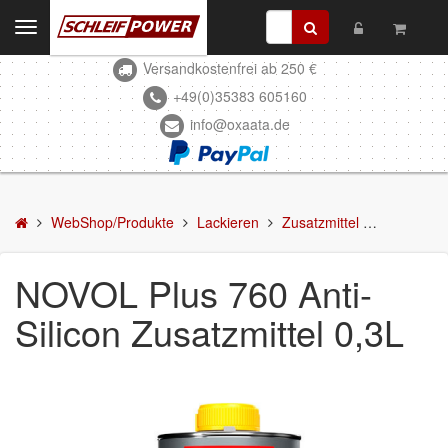
Toggle
navigation
Versandkostenfrei ab 250 €
Kontakt
+49(0)35383 605160
info@oxaata.de
WebShop/Produkte
Schleifmittel
Kleben & Beschichten
WebShop/Produkte
Lackieren
Zusatzmittel
NOVOL Plus
Abdecken
NOVOL Plus 760 Anti-
Spachteln
Silicon Zusatzmittel 0,3L
Lackieren
Mattierung/Reinigung
Grundierung/Füller