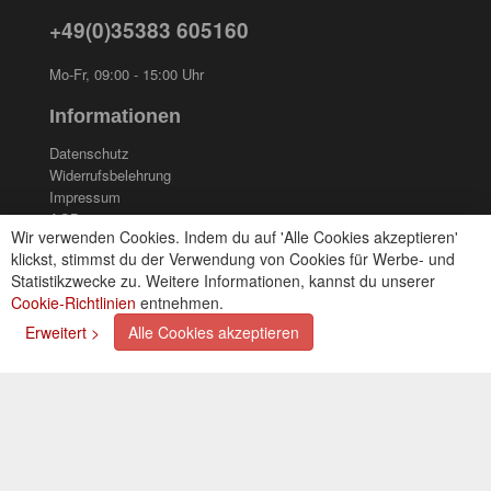
+49(0)35383 605160
Mo-Fr, 09:00 - 15:00 Uhr
Informationen
Datenschutz
Widerrufsbelehrung
Impressum
AGB
Wir verwenden Cookies. Indem du auf 'Alle Cookies akzeptieren'
Kontakt
klickst, stimmst du der Verwendung von Cookies für Werbe- und
Cookies einstellungen
Statistikzwecke zu. Weitere Informationen, kannst du unserer
Cookie-Richtlinien
entnehmen.
Zahlungsarten
Erweitert >
Alle Cookies akzeptieren
Kreditkarte (via PayPal)
Lastschrift (via PayPal)
Vorkasse
Bar bei Selbstabholung
Newsletter