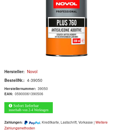
Mischlacke
Klarlack
Härter
Zusatzmittel
Verdünnung
Zubehör/Hilfsmittel
Spray
Hersteller:
Novol
BestellNr.:
4-39050
Polieren
39050
Herstellernummer:
Malerbedarf & Zubehör
05900061390506
EAN:
Werkzeug & Maschinen
Sofort lieferbar
innerhalb von 2-4 Werktagen
Reinigen
, Kreditkarte, Lastschrift, Vorkasse |
Weitere
Zahlungen:
Zahlungsmethoden