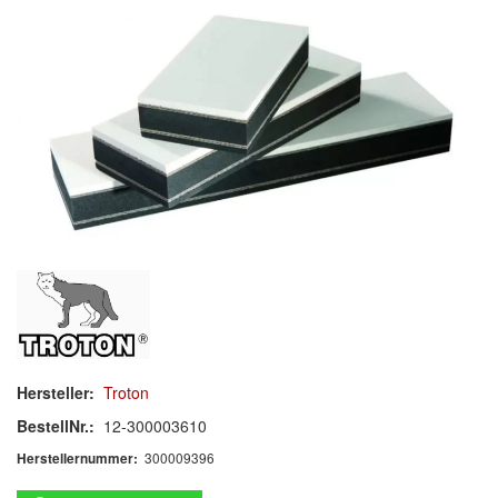
Schleif-Handpads
Zubehör/Hilfsmittel
Kleben & Beschichten
Abdecken
Spachteln
Lackieren
Polieren
Malerbedarf & Zubehör
Hersteller:
Troton
Werkzeug & Maschinen
BestellNr.:
12-300003610
Reinigen
300009396
Herstellernummer: