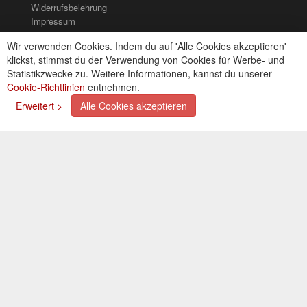
Widerrufsbelehrung
Impressum
AGB
Wir verwenden Cookies. Indem du auf 'Alle Cookies akzeptieren'
Kontakt
klickst, stimmst du der Verwendung von Cookies für Werbe- und
Cookies einstellungen
Statistikzwecke zu. Weitere Informationen, kannst du unserer
Cookie-Richtlinien
entnehmen.
Zahlungsarten
Erweitert >
Alle Cookies akzeptieren
Kreditkarte (via PayPal)
Lastschrift (via PayPal)
Vorkasse
Bar bei Selbstabholung
Newsletter
Abonnieren Sie unseren kostenlosen Newsletter und
verpassen Sie nie mehr Neuigkeiten oder Aktionen!
Der Newsletter ist jederzeit über einen Link in der eMail
wieder abbestellbar.