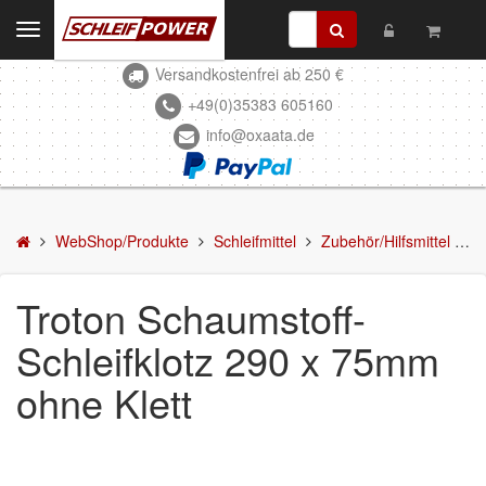
Toggle
navigation
Versandkostenfrei ab 250 €
Kontakt
+49(0)35383 605160
info@oxaata.de
WebShop/Produkte
Schleifmittel
Schleifscheiben
WebShop/Produkte
Schleifmittel
Zubehör/Hilfsmittel
T
DELTA-Schleifscheiben
Troton Schaumstoff-
Schleifstreifen
Schleifklotz 290 x 75mm
Schleifmittel in Rollen
ohne Klett
Schleifbogen
Schleifvlies
Schleifblüten