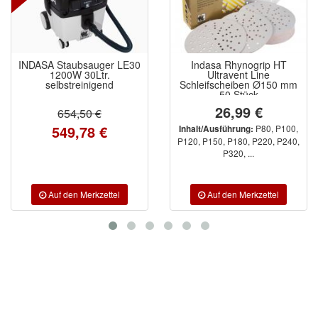
Spectral
(3)
StarChem
(5)
INDASA Staubsauger LE30
Indasa Rhynogrip HT
Sundstrom
(1)
1200W 30Ltr.
Ultravent Line
selbstreinigend
Schleifscheiben Ø150 mm
50 Stück
Troton
(4)
26,99 €
654,50 €
Wibeco
(2)
549,78 €
P80, P100,
Inhalt/Ausführung:
P120, P150, P180, P220, P240,
P320, ...
ZVG
(1)