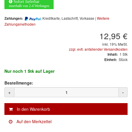
Arbeitsschutz
Sofort lieferbar
innerhalb von 2-4 Werktagen
Luftfilter
, Kreditkarte, Lastschrift, Vorkasse |
Weitere
Zahlungen:
Zahlungsmethoden
Mischfarben
12,95 €
Restposten
inkl. 19% MwSt.
zzgl. evtl. anfallender Versandkosten
Informationsmaterial
1
Stk
Inhalt:
Stück
Einheit:
MARKEN
Nur noch
1 Stk
auf Lager
3M
(1)
Bestellmenge:
+
-
Colad
(2)
COLOR-EXPERT
(9)
E-D
(1)
EVERCOAT
(1)