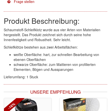
Facdos
(2)
Produkt Beschreibung:
Finixa
(5)
Schaumstoff-Schleifklotz wurde aus vier Arten von Materialien
Indasa
(113)
hergestellt. Das Produkt zeichnet sich durch seine hohe
Innenfestigkeit und Robustheit. Sehr leicht.
KWASNY
(2)
Schleifklötze bestehen aus zwei Arbeitsflächen:
Mirka
(8)
weiße Oberfläche: hart, zur schnellen Bearbeitung von
ebenen Oberflächen
no-name
(1)
schwarze Oberfläche: zum Mattieren von profilierten
Elementen, Bögen und Aussparungen
Novol
(1)
Lieferumfang: 1 Stuck
Prevost
(3)
UNSERE EMPFEHLUNG
Proma
(3)
Sia
(21)
-16%