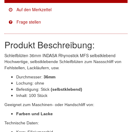
Facdos
(2)
Finixa
(5)
Indasa
(113)
Produkt Beschreibung:
KWASNY
(2)
Schleifblüten 36mm INDASA Rhynostick MFS selbstklebend
Mirka
(8)
Hochwertige, selbstklebende Schleifblüten zum Nassschliff von
Fehlstellen, Lackläufern, usw.
no-name
(1)
Durchmesser:
36mm
Lochung: ohne
Novol
(1)
Befestigung: Stick
(selbstklebend)
Inhalt: 100 Stück
Prevost
(3)
Geeignet zum Maschinen- oder Handschliff von:
Proma
(3)
Farben und Lacke
Sia
(21)
Technische Daten:
Korn: Siliciumcarbid