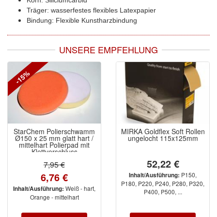
Spectral
(3)
Träger: wasserfestes flexibles Latexpapier
Bindung: Flexible Kunstharzbindung
StarChem
(5)
Sundstrom
(1)
UNSERE EMPFEHLUNG
Troton
(4)
-15%
Wibeco
(2)
ZVG
(1)
StarChem Polierschwamm
MIRKA Goldflex Soft Rollen
Ø150 x 25 mm glatt hart /
ungelocht 115x125mm
mittelhart Polierpad mit
Klettverschluss
52,22 €
7,95 €
6,76 €
P150,
Inhalt/Ausführung:
P180, P220, P240, P280, P320,
Weiß - hart,
Inhalt/Ausführung:
P400, P500, ...
Orange - mittelhart