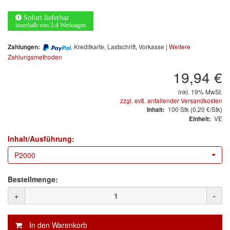
Arbeitsschutz
Sofort lieferbar
Luftfilter
innerhalb von 2-4 Werktagen
, Kreditkarte, Lastschrift, Vorkasse |
Weitere
Zahlungen:
Mischfarben
Zahlungsmethoden
Restposten
19,94 €
inkl. 19% MwSt.
Informationsmaterial
zzgl. evtl. anfallender Versandkosten
100
Stk
(0,20 €/Stk)
Inhalt:
MARKEN
VE
Einheit:
Inhalt/Ausführung:
3M
(1)
P2000
Colad
(2)
Bestellmenge:
COLOR-EXPERT
(9)
+
-
E-D
(1)
EVERCOAT
(1)