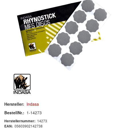
Schleif-Handpads
Zubehör/Hilfsmittel
Kleben & Beschichten
Abdecken
Spachteln
Lackieren
Polieren
Malerbedarf & Zubehör
Hersteller:
Indasa
Werkzeug & Maschinen
BestellNr.:
1-14273
Reinigen
14273
Herstellernummer:
05603902142738
EAN: