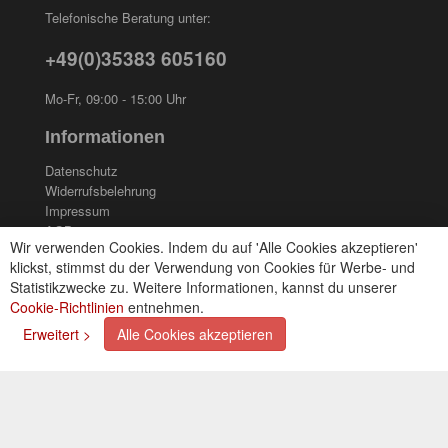
Telefonische Beratung unter:
+49(0)35383 605160
Mo-Fr, 09:00 - 15:00 Uhr
Informationen
Datenschutz
Widerrufsbelehrung
Impressum
AGB
Wir verwenden Cookies. Indem du auf 'Alle Cookies akzeptieren'
Kontakt
klickst, stimmst du der Verwendung von Cookies für Werbe- und
Cookies einstellungen
Statistikzwecke zu. Weitere Informationen, kannst du unserer
Cookie-Richtlinien
entnehmen.
Zahlungsarten
Erweitert >
Alle Cookies akzeptieren
Kreditkarte (via PayPal)
Lastschrift (via PayPal)
Vorkasse
Bar bei Selbstabholung