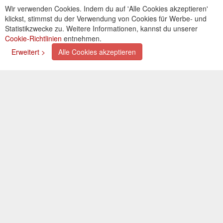
AGB
Wir verwenden Cookies. Indem du auf 'Alle Cookies akzeptieren'
Kontakt
klickst, stimmst du der Verwendung von Cookies für Werbe- und
Cookies einstellungen
Statistikzwecke zu. Weitere Informationen, kannst du unserer
Cookie-Richtlinien
entnehmen.
Zahlungsarten
Erweitert >
Alle Cookies akzeptieren
Kreditkarte (via PayPal)
Lastschrift (via PayPal)
Vorkasse
Bar bei Selbstabholung
Newsletter
Abonnieren Sie unseren kostenlosen Newsletter und
verpassen Sie nie mehr Neuigkeiten oder Aktionen!
Der Newsletter ist jederzeit über einen Link in der eMail
wieder abbestellbar.