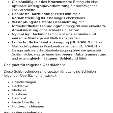
Gleichmäßigkeit des Kratzmusters:
Ermöglicht eine
optimale Untergrundvorbereitung
für nachfolgende
Lackierschritte.
Hochfeste Harzbindung:
Bietet
minimale
Kornabstreuung
für eine lange Lebensdauer.
Verstopfungsresistente Beschichtung mit
fortschrittlicher Technologie:
Ermöglicht eine
erweiterte
Arbeitsleistung
ohne schnelles Zusetzen.
Nylon-Grip Backing:
Ermöglicht eine
schnelle und
einfache Montage
auf Klett-Trägerplatten.
Fortschrittliche Staubabsaugung (ULTRAVENT):
Das
Multiloch-System in Kombination mit dem ULTRAVENT-
Design optimiert die Staubabsaugung über die gesamte
Schleiffläche, was zu einer
saubereren Arbeitsumgebung
und einem
gleichmäßigeren Schleifbild
führt.
Geeignet für folgende Oberflächen:
Diese Schleifscheiben sind speziell für das feine Schleifen
folgender Oberflächen entwickelt:
Grundierungen
Decklacke
Klarlacke
Glasfaser
Gel-Coat
Feste Oberfläche
Holzbeschichtungen
Anwendungsbeispiele: