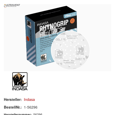
Schleif-Handpads
Zubehör/Hilfsmittel
Kleben & Beschichten
Abdecken
Spachteln
Lackieren
Polieren
Malerbedarf & Zubehör
Werkzeug & Maschinen
Hersteller:
Indasa
Reinigen
BestellNr.:
1-56296
56296
Herstellernummer: