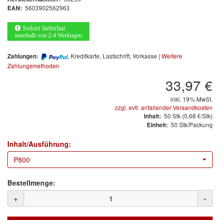
Arbeitsschutz
5603902562963
EAN:
Luftfilter
Sofort lieferbar
innerhalb von 2-4 Werktagen
Mischfarben
, Kreditkarte, Lastschrift, Vorkasse |
Weitere
Zahlungen:
Zahlungsmethoden
Restposten
33,97 €
Informationsmaterial
inkl. 19% MwSt.
zzgl. evtl. anfallender Versandkosten
MARKEN
50
Stk
(0,68 €/Stk)
Inhalt:
50 Stk/Packung
Einheit:
3M
(1)
Inhalt/Ausführung:
Colad
(2)
P800
COLOR-EXPERT
(9)
Bestellmenge:
E-D
(1)
+
-
EVERCOAT
(1)