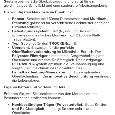
System
optimiert die Staubabsaugung und sorgt für ein
Spectral
(3)
gleichmäßiges Schleifbild und eine sauberere Arbeitsumgebung.
Die wichtigsten Merkmale im Überblick:
StarChem
(5)
Format:
Scheibe mit 150mm Durchmesser und
Multiloch-
Stanzung
(passend für verschiedene Lochmuster gängiger
Sundstrom
(1)
Exzenterschleifer).
Befestigungssystem:
Klett (Nylon-Grip Backing für
Troton
(4)
schnelles und einfaches Montieren auf Ø150mm Klett-
Trägerplatten).
Typ:
Geeignet für den
TROCKEN
schliff.
Wibeco
(2)
Übersicht:
Entwickelt für die
perfekte
Oberflächenvorbereitung
im Mikrofinish-Bereich. Der
Polyester-Filmträger
bietet eine außergewöhnlich glatte
ZVG
(1)
Oberfläche und erhöhte Reißfestigkeit. Das einzigartige
ULTRAVENT-System
optimiert die Staubabsaugung und
sorgt für ein gleichmäßiges Schleifbild. Das
Feinstbearbeitung-Mineralkorn
führt zum optimalen
Oberflächenfinish. Die
innovative Beschichtung
verlängert
die Lebensdauer.
Eigenschaften und Vorteile im Detail:
Erfahren Sie, wie Sie unmittelbar von den Merkmalen und
Besonderheiten profitieren können:
Hochbeständiger Träger (Polyesterfolie):
Bietet
Knitter-
und Reißfestigkeit
und sorgt für eine sehr plane
Oberfläche.