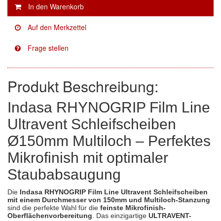
Facdos
(2)
Finixa
(5)
Indasa
(113)
Produkt Beschreibung:
KWASNY
(2)
Mirka
(8)
Indasa RHYNOGRIP Film Line
Ultravent Schleifscheiben
no-name
(1)
Ø150mm Multiloch – Perfektes
Novol
(1)
Mikrofinish mit optimaler
Prevost
(3)
Staubabsaugung
Proma
(3)
Die
Indasa RHYNOGRIP Film Line Ultravent Schleifscheiben
mit einem Durchmesser von 150mm und Multiloch-Stanzung
Sia
(21)
sind die perfekte Wahl für die
feinste Mikrofinish-
Oberflächenvorbereitung
. Das einzigartige
ULTRAVENT-