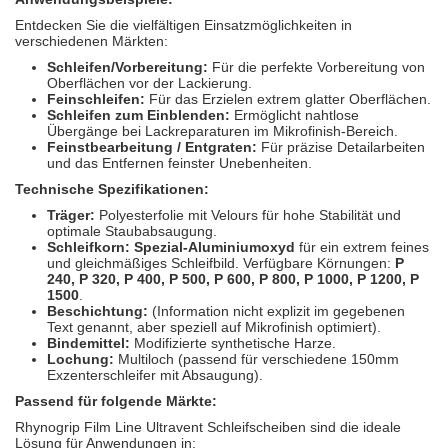
Entdecken Sie die vielfältigen Einsatzmöglichkeiten in
verschiedenen Märkten:
Schleifen/Vorbereitung:
Für die perfekte Vorbereitung von
Oberflächen vor der Lackierung.
Feinschleifen:
Für das Erzielen extrem glatter Oberflächen.
Schleifen zum Einblenden:
Ermöglicht nahtlose
Übergänge bei Lackreparaturen im Mikrofinish-Bereich.
Feinstbearbeitung / Entgraten:
Für präzise Detailarbeiten
und das Entfernen feinster Unebenheiten.
Technische Spezifikationen:
Träger:
Polyesterfolie mit Velours für hohe Stabilität und
optimale Staubabsaugung.
Schleifkorn:
Spezial-Aluminiumoxyd
für ein extrem feines
und gleichmäßiges Schleifbild. Verfügbare Körnungen:
P
240, P 320, P 400, P 500, P 600, P 800, P 1000, P 1200, P
1500
.
Beschichtung:
(Information nicht explizit im gegebenen
Text genannt, aber speziell auf Mikrofinish optimiert).
Bindemittel:
Modifizierte synthetische Harze.
Lochung:
Multiloch (passend für verschiedene 150mm
Exzenterschleifer mit Absaugung).
Passend für folgende Märkte:
Rhynogrip Film Line Ultravent Schleifscheiben sind die ideale
Lösung für Anwendungen in: