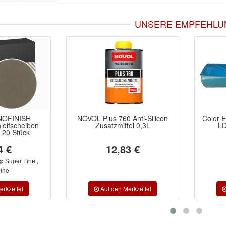
UNSERE EMPFEHLU
760 Anti-Silicon
Color Expert Abfallsäcke 25 St
In
mittel 0,3L
LDPE 60 my 120 Ltr.
Lin
,83 €
8,85 €
Inha
P12