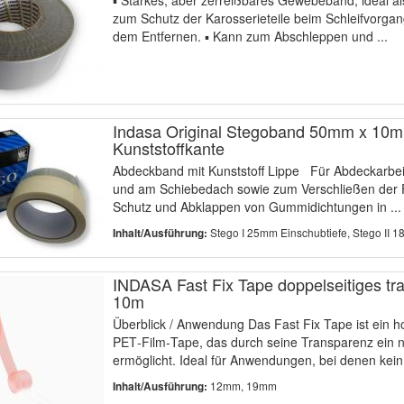
zum Schutz der Karosserieteile beim Schleifvorgang
dem Entfernen. ▪ Kann zum Abschleppen und ...
Indasa Original Stegoband 50mm x 10m L
Kunststoffkante
Abdeckband mit Kunststoff Lippe Für Abdeckarbe
und am Schiebedach sowie zum Verschließen der 
Schutz und Abklappen von Gummidichtungen in ...
Stego I 25mm Einschubtiefe, Stego II 18
Inhalt/Ausführung:
INDASA Fast Fix Tape doppelseitiges t
10m
Überblick / Anwendung Das Fast Fix Tape ist ein h
PET‑Film‑Tape, das durch seine Transparenz ein n
ermöglicht. Ideal für Anwendungen, bei denen kein
12mm, 19mm
Inhalt/Ausführung: