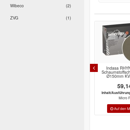
Wibeco
(2)
ZVG
(1)
Indasa RHYNOFINISH
NOVOL Plus 
Schaumstoffschleifscheiben
Zusatz
Ø150mm KV 20 Stück
59,14 €
12
Super Fine ,
Inhalt/Ausführung:
Micro Fine