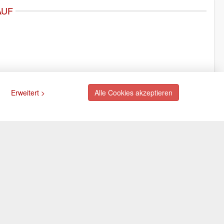
AUF
Erweitert >
Alle Cookies akzeptieren
ngsarten
Newsletter
Abonnieren Sie unseren
kostenlosen Newsletter und
rte (via PayPal)
verpassen Sie nie mehr
ift (via PayPal)
Neuigkeiten oder Aktionen!
e
Der Newsletter ist jederzeit über
Selbstabholung
einen Link in der eMail wieder
abbestellbar.