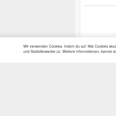
Wir verwenden Cookies. Indem du auf 'Alle Cookies akze
und Statistikzwecke zu. Weitere Informationen, kannst 
Service Hotli
Telefonische Beratu
+49(0)35383
Mo-Fr, 09:00 - 15:0