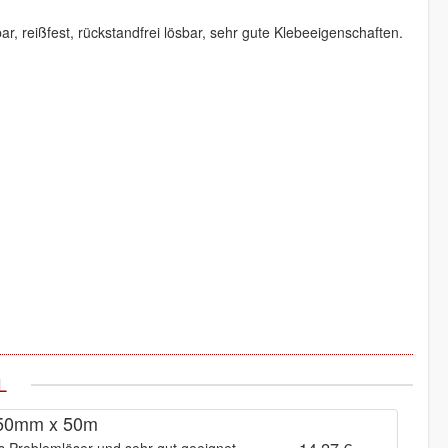
r, reißfest, rückstandfrei lösbar, sehr gute Klebeeigenschaften.
L
r 50mm x 50m
s Problemlöser und sehr gut geeignet