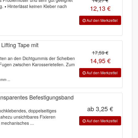
14,27 €
. ▪ Hinterlässt keinen Kleber nach
12,13 €
ifting Tape mit
17,59 €
iten an den Dichtgummis der Scheiben
14,95 €
Fugen zwischen Karosserieteilen. Zum
mm ...
ransparentes Befestigungsband
ab 3,25 €
ochklebendes, doppelseitiges
ahezu unsichtbares Fixieren
 mechanisches ...