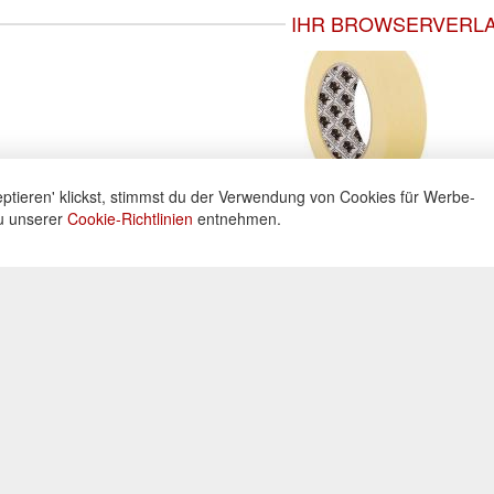
IHR BROWSERVERL
ptieren' klickst, stimmst du der Verwendung von Cookies für Werbe-
du unserer
Cookie-Richtlinien
entnehmen.
ne
Informationen
Zahlu
ng unter:
Datenschutz
Widerrufsbelehrung
Kreditka
 605160
Impressum
Lastschr
AGB
Vorkass
Kontakt
0 Uhr
Bar bei 
Cookies einstellungen