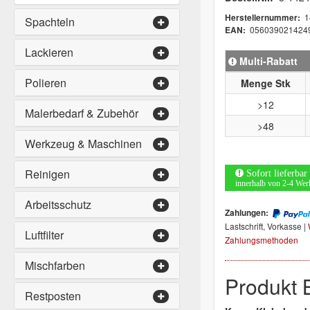
1
Herstellernummer:
Spachteln
056039021424
EAN:
Lackieren
Multi-Rabatt
Polieren
Menge Stk
>12
Malerbedarf & Zubehör
>48
Werkzeug & Maschinen
Reinigen
Sofort lieferbar
innerhalb von 2-4 Wer
Arbeitsschutz
Zahlungen:
Lastschrift, Vorkasse |
Luftfilter
Zahlungsmethoden
Mischfarben
Produkt 
Restposten