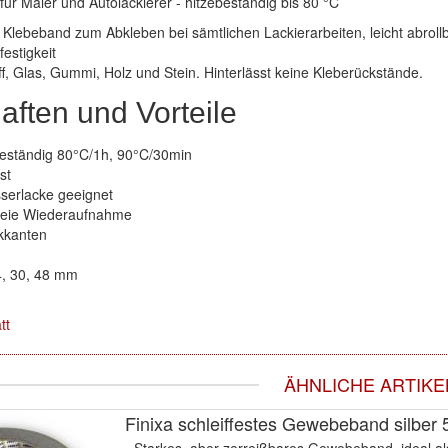
für Maler und Autolackierer - hitzebeständig bis 80 °C
Klebeband zum Abkleben bei sämtlichen Lackierarbeiten, leicht abrollba
festigkeit
ff, Glas, Gummi, Holz und Stein. Hinterlässt keine Kleberückstände.
aften und Vorteile
eständig 80°C/1h, 90°C/30min
st
serlacke geeignet
reie Wiederaufnahme
kkanten
24, 30, 48 mm
tt
ÄHNLICHE ARTIKE
Finixa schleiffestes Gewebeband silbe
▪ Starkes, aber zerreißbares Gewebeband, ideal al