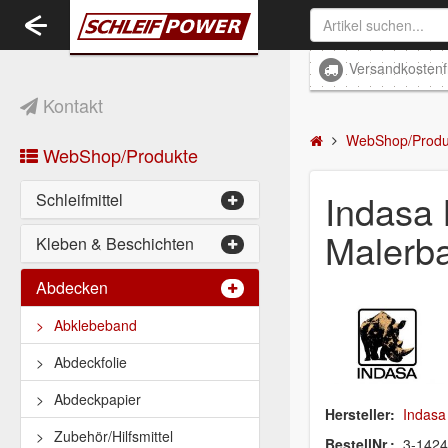
Toggle
navigation
Versandkostenf
Kontakt
WebShop/Produ
WebShop/Produkte
Indasa
Schleifmittel
Malerb
Kleben & Beschichten
Abdecken
Abklebeband
Abdeckfolie
Abdeckpapier
Hersteller:
Indasa
Zubehör/Hilfsmittel
BestellNr.:
3-142