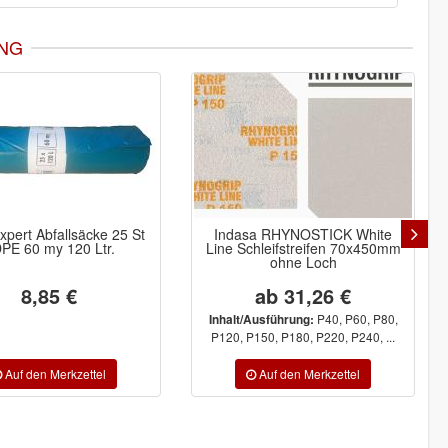
NG
-16%
dasa RHYNOSTICK White
Indasa Spot-reparatur-kit mit
e Schleifstreifen 70x450mm
Excenterschleifer Set
ohne Loch
ab 31,26 €
425,19 €
357,16 €
P40, P60, P80,
lt/Ausführung:
0, P150, P180, P220, P240, ...