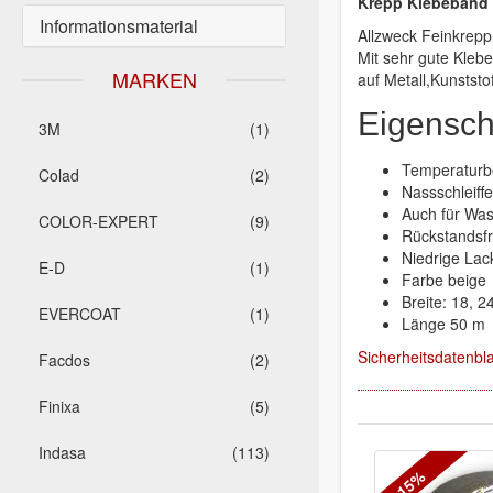
Krepp Klebeband
Informationsmaterial
Allzweck Feinkrepp 
Mit sehr gute Klebe
MARKEN
auf Metall,Kunststo
Eigensch
3M
(1)
Temperaturb
Colad
(2)
Nassschleiffe
Auch für Was
COLOR-EXPERT
(9)
Rückstandsf
Niedrige Lac
E-D
(1)
Farbe beige
Breite: 18, 
EVERCOAT
(1)
Länge 50 m
Sicherheitsdatenbla
Facdos
(2)
Finixa
(5)
Indasa
(113)
-15%