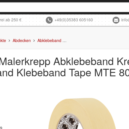
rei ab 250 €
+49(0)35383 605160
inf
kte
Abdecken
Abklebeband
Indasa Malerkrepp Abklebeband
 Malerkrepp Abklebeband K
and Klebeband Tape MTE 8
49