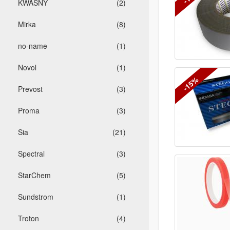
KWASNY
(2)
Mirka
(8)
no-name
(1)
Novol
(1)
-15%
Prevost
(3)
Proma
(3)
Sia
(21)
Spectral
(3)
StarChem
(5)
Sundstrom
(1)
Troton
(4)