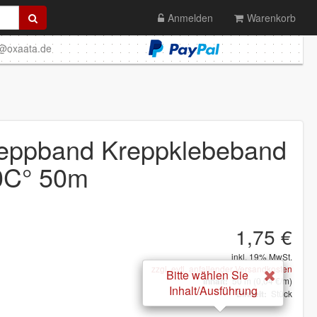
Anmelden
Warenkorb
o@oxaata.de
 Kreppband Kreppklebeband Malerband Klebeband Tape MTE 80C° 5
reppband Kreppklebeband
0C° 50m
1,75 €
inkl. 19% MwSt.
zzgl. evtl. anfallender Versandkosten
Bitte wählen Sie
50
m
(0,04 €/m)
Inhalt:
Inhalt/Ausführung
Stück
Einheit: