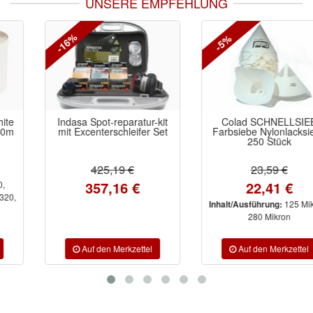
UNSERE EMPFEHLUNG
-16%
-5%
Indasa Spot-reparatur-kit
Colad SCHNELLSIEB
mit Excenterschleifer Set
Farbsiebe Nylonlacksiebe
250 Stück
425,19 €
23,59 €
357,16 €
22,41 €
125 Mikron,
Inhalt/Ausführung:
280 Mikron