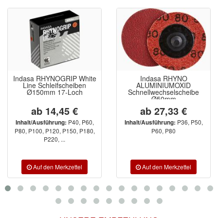
Indasa RHYNOGRIP White
Indasa RHYNO
Line Schleifscheiben
ALUMINIUMOXID
Ø150mm 17-Loch
Schnellwechselscheibe
Ø50mm
ab 14,45 €
ab 27,33 €
P40, P60,
P36, P50,
Inhalt/Ausführung:
Inhalt/Ausführung:
P80, P100, P120, P150, P180,
P60, P80
P220, ...