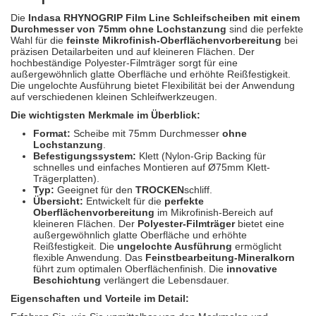
Spectral
(3)
Die
Indasa RHYNOGRIP Film Line Schleifscheiben mit einem
Durchmesser von 75mm ohne Lochstanzung
sind die perfekte
StarChem
(5)
Wahl für die
feinste Mikrofinish-Oberflächenvorbereitung
bei
präzisen Detailarbeiten und auf kleineren Flächen. Der
hochbeständige Polyester-Filmträger sorgt für eine
Sundstrom
(1)
außergewöhnlich glatte Oberfläche und erhöhte Reißfestigkeit.
Die ungelochte Ausführung bietet Flexibilität bei der Anwendung
Troton
(4)
auf verschiedenen kleinen Schleifwerkzeugen.
Die wichtigsten Merkmale im Überblick:
Wibeco
(2)
Format:
Scheibe mit 75mm Durchmesser
ohne
Lochstanzung
.
ZVG
(1)
Befestigungssystem:
Klett (Nylon-Grip Backing für
schnelles und einfaches Montieren auf Ø75mm Klett-
Trägerplatten).
Typ:
Geeignet für den
TROCKEN
schliff.
Übersicht:
Entwickelt für die
perfekte
Oberflächenvorbereitung
im Mikrofinish-Bereich auf
kleineren Flächen. Der
Polyester-Filmträger
bietet eine
außergewöhnlich glatte Oberfläche und erhöhte
Reißfestigkeit. Die
ungelochte Ausführung
ermöglicht
flexible Anwendung. Das
Feinstbearbeitung-Mineralkorn
führt zum optimalen Oberflächenfinish. Die
innovative
Beschichtung
verlängert die Lebensdauer.
Eigenschaften und Vorteile im Detail: