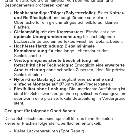
Erfahren Sie, wie Sie unmittelbar von den Merkmalen und
Besonderheiten profitieren können:
Hochbeständiger Träger (Polyesterfolie):
Bietet
Knitter-
und Reißfestigkeit
und sorgt für eine sehr plane
Oberfläche für ein gleichmäßiges Schleifbild auf kleinen
Flächen.
Gleichmäßigkeit des Kratzmusters:
Ermöglicht eine
optimale Untergrundvorbereitung
für nachfolgende
Lackierschritte und ein perfektes Finish bei Detailarbeiten.
Hochfeste Harzbindung:
Bietet
minimale
Kornabstreuung
für eine lange Lebensdauer der
Schleifscheibe.
Verstopfungsresistente Beschichtung mit
fortschrittlicher Technologie:
Ermöglicht eine
erweiterte
Arbeitsleistung
ohne schnelles Zusetzen, ideal für präzise
Schleifarbeiten.
Nylon-Grip Backing:
Ermöglicht eine
schnelle und
einfache Montage
auf Ø75mm Klett-Trägerplatten.
Flexibilität ohne Lochung:
Die ungelochte Ausführung ist
ideal für Schleifwerkzeuge ohne spezifisches Absaugsystem
oder wenn eine präzise, lokale Bearbeitung im Vordergrund
steht.
Geeignet für folgende Oberflächen:
Diese Schleifscheiben sind speziell für das feine Schleifen
kleinerer Flächen folgender Oberflächen entwickelt:
Kleine Lackreparaturen (Spot Repair)