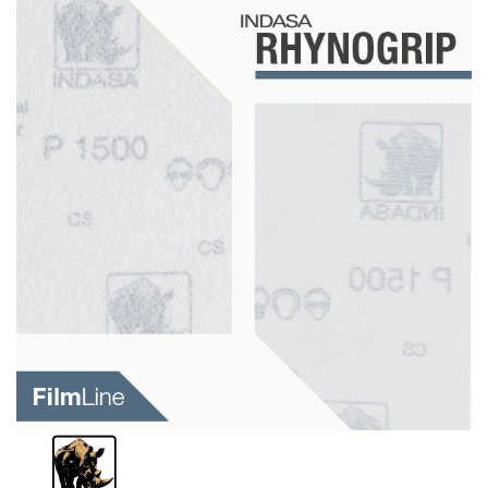
Schleif-Handpads
Zubehör/Hilfsmittel
Kleben & Beschichten
Abdecken
Spachteln
Lackieren
Polieren
Malerbedarf & Zubehör
Werkzeug & Maschinen
Reinigen