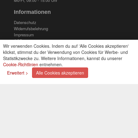
Mo-Fr, 09:00 - 15:00 Uhr
Informationen
Datenschutz
Widerrufsbelehrung
Impressum
AGB
Wir verwenden Cookies. Indem du auf 'Alle Cookies akzeptieren'
Kontakt
klickst, stimmst du der Verwendung von Cookies für Werbe- und
Cookies einstellungen
Statistikzwecke zu. Weitere Informationen, kannst du unserer
Cookie-Richtlinien
entnehmen.
Zahlungsarten
Erweitert >
Alle Cookies akzeptieren
Kreditkarte (via PayPal)
Lastschrift (via PayPal)
Vorkasse
Bar bei Selbstabholung
Newsletter
Abonnieren Sie unseren kostenlosen Newsletter und
verpassen Sie nie mehr Neuigkeiten oder Aktionen!