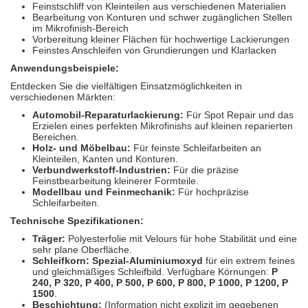
Feinstschliff von Kleinteilen aus verschiedenen Materialien
Bearbeitung von Konturen und schwer zugänglichen Stellen
im Mikrofinish-Bereich
Vorbereitung kleiner Flächen für hochwertige Lackierungen
Feinstes Anschleifen von Grundierungen und Klarlacken
Anwendungsbeispiele:
Entdecken Sie die vielfältigen Einsatzmöglichkeiten in
verschiedenen Märkten:
Automobil-Reparaturlackierung:
Für Spot Repair und das
Erzielen eines perfekten Mikrofinishs auf kleinen reparierten
Bereichen.
Holz- und Möbelbau:
Für feinste Schleifarbeiten an
Kleinteilen, Kanten und Konturen.
Verbundwerkstoff-Industrien:
Für die präzise
Feinstbearbeitung kleinerer Formteile.
Modellbau und Feinmechanik:
Für hochpräzise
Schleifarbeiten.
Technische Spezifikationen:
Träger:
Polyesterfolie mit Velours für hohe Stabilität und eine
sehr plane Oberfläche.
Schleifkorn:
Spezial-Aluminiumoxyd
für ein extrem feines
und gleichmäßiges Schleifbild. Verfügbare Körnungen:
P
240, P 320, P 400, P 500, P 600, P 800, P 1000, P 1200, P
1500
.
Beschichtung:
(Information nicht explizit im gegebenen