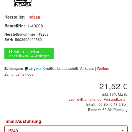
Arbeitsschutz
Luftfilter
Hersteller:
Indasa
BestellNr.:
1-49268
Mischfarben
49268
Herstellernummer:
5603902492680
EAN:
Restposten
Sofort lieferbar
Informationsmaterial
innerhalb von 2-4 Werktagen
MARKEN
, Kreditkarte, Lastschrift, Vorkasse |
Weitere
Zahlungen:
Zahlungsmethoden
3M
(1)
21,52 €
Colad
(2)
inkl. 19% MwSt.
zzgl. evtl. anfallender Versandkosten
50
Stk
(0,43 €/Stk)
Inhalt:
COLOR-EXPERT
(9)
50 Stk/Packung
Einheit:
E-D
(1)
Inhalt/Ausführung:
P240
EVERCOAT
(1)