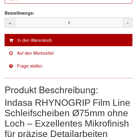
Facdos
(2)
Bestellmenge:
+
-
Finixa
(5)
Indasa
(113)
KWASNY
(2)
Mirka
(8)
no-name
(1)
Produkt Beschreibung:
Novol
(1)
Indasa RHYNOGRIP Film Line
Prevost
(3)
Schleifscheiben Ø75mm ohne
Proma
(3)
Loch – Exzellentes Mikrofinish
Sia
(21)
für präzise Detailarbeiten