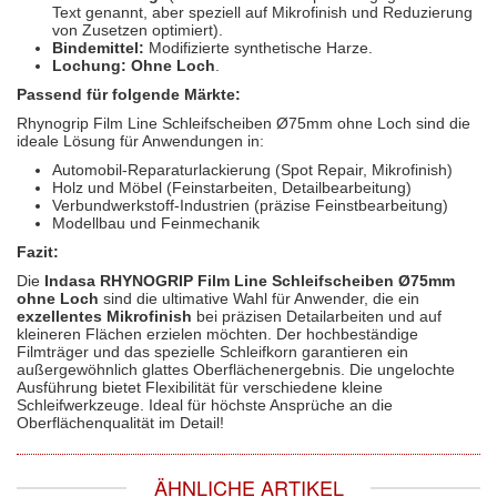
Text genannt, aber speziell auf Mikrofinish und Reduzierung
von Zusetzen optimiert).
Bindemittel:
Modifizierte synthetische Harze.
Lochung:
Ohne Loch
.
Passend für folgende Märkte:
Rhynogrip Film Line Schleifscheiben Ø75mm ohne Loch sind die
ideale Lösung für Anwendungen in:
Automobil-Reparaturlackierung (Spot Repair, Mikrofinish)
Holz und Möbel (Feinstarbeiten, Detailbearbeitung)
Verbundwerkstoff-Industrien (präzise Feinstbearbeitung)
Modellbau und Feinmechanik
Fazit:
Die
Indasa RHYNOGRIP Film Line Schleifscheiben Ø75mm
ohne Loch
sind die ultimative Wahl für Anwender, die ein
exzellentes Mikrofinish
bei präzisen Detailarbeiten und auf
kleineren Flächen erzielen möchten. Der hochbeständige
Filmträger und das spezielle Schleifkorn garantieren ein
außergewöhnlich glattes Oberflächenergebnis. Die ungelochte
Ausführung bietet Flexibilität für verschiedene kleine
Schleifwerkzeuge. Ideal für höchste Ansprüche an die
Oberflächenqualität im Detail!
ÄHNLICHE ARTIKEL