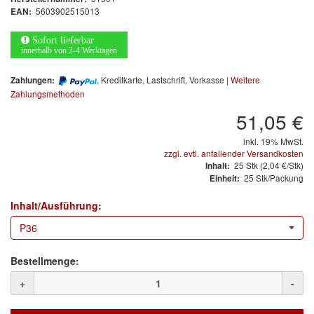
Arbeitsschutz
5603902515013
EAN:
Luftfilter
Sofort lieferbar
innerhalb von 2-4 Werktagen
Mischfarben
, Kreditkarte, Lastschrift, Vorkasse |
Weitere
Zahlungen:
Zahlungsmethoden
Restposten
51,05 €
Informationsmaterial
inkl. 19% MwSt.
zzgl. evtl. anfallender Versandkosten
MARKEN
25
Stk
(2,04 €/Stk)
Inhalt:
25 Stk/Packung
Einheit:
3M
(1)
Inhalt/Ausführung:
Colad
(2)
P36
COLOR-EXPERT
(9)
Bestellmenge:
E-D
(1)
+
-
EVERCOAT
(1)