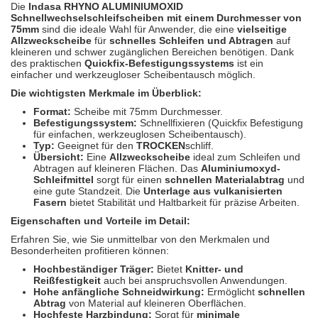
Spectral
(3)
Die
Indasa RHYNO ALUMINIUMOXID
Schnellwechselschleifscheiben mit einem Durchmesser von
75mm
sind die ideale Wahl für Anwender, die eine
vielseitige
StarChem
(5)
Allzweckscheibe
für
schnelles Schleifen und Abtragen
auf
kleineren und schwer zugänglichen Bereichen benötigen. Dank
des praktischen
Quickfix-Befestigungssystems
ist ein
Sundstrom
(1)
einfacher und werkzeugloser Scheibentausch möglich.
Die wichtigsten Merkmale im Überblick:
Troton
(4)
Format:
Scheibe mit 75mm Durchmesser.
Befestigungssystem:
Schnellfixieren (Quickfix Befestigung
Wibeco
(2)
für einfachen, werkzeuglosen Scheibentausch).
Typ:
Geeignet für den
TROCKEN
schliff.
ZVG
(1)
Übersicht:
Eine
Allzweckscheibe
ideal zum Schleifen und
Abtragen auf kleineren Flächen. Das
Aluminiumoxyd-
Schleifmittel
sorgt für einen
schnellen Materialabtrag
und
eine gute Standzeit. Die
Unterlage aus vulkanisierten
Fasern
bietet Stabilität und Haltbarkeit für präzise Arbeiten.
Eigenschaften und Vorteile im Detail:
Erfahren Sie, wie Sie unmittelbar von den Merkmalen und
Besonderheiten profitieren können:
Hochbeständiger Träger:
Bietet
Knitter- und
Reißfestigkeit
auch bei anspruchsvollen Anwendungen.
Hohe anfängliche Schneidwirkung:
Ermöglicht
schnellen
Abtrag
von Material auf kleineren Oberflächen.
Hochfeste Harzbindung:
Sorgt für
minimale