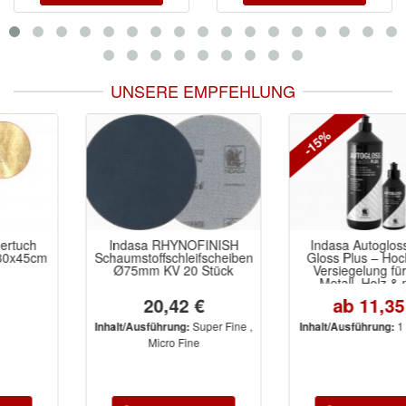
UNSERE EMPFEHLUNG
-15%
Indasa RHYNOFINISH
Indasa Autogloss High-
Schaumstoffschleifscheiben
Gloss Plus – Hochglanz-
Ø75mm KV 20 Stück
Versiegelung für Lack,
Metall, Holz & mehr.
Silikonfrei, VOC-konform,
20,42 €
ab 11,35 €
ideal für dunkle Farben.
Für professionelles
Super Fine ,
1 Ltr, 250ml
Inhalt/Ausführung:
Inhalt/Ausführung:
Glanzfinish ohne Staub
Micro Fine
oder Spritzer.