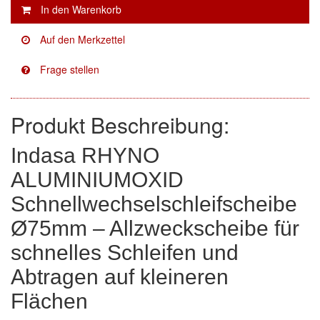
Facdos
(2)
Finixa
(5)
Indasa
(113)
Produkt Beschreibung:
KWASNY
(2)
Mirka
(8)
Indasa RHYNO
ALUMINIUMOXID
no-name
(1)
Schnellwechselschleifscheibe
Novol
(1)
Ø75mm – Allzweckscheibe für
Prevost
(3)
schnelles Schleifen und
Proma
(3)
Abtragen auf kleineren
Flächen
Sia
(21)