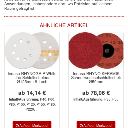
Anwendungen, insbesondere dort, wo Präzision auf kleinem
Raum gefragt ist.
ÄHNLICHE ARTIKEL
Indasa RHYNOGRIP White
Indasa RHYNO KERAMIK
Line Schleifscheiben
Schnellwechselschleifscheibe
Ø125mm 8-Loch
Ø50mm
ab 14,14 €
ab 78,06 €
P40, P60,
P36, P50
Inhalt/Ausführung:
Inhalt/Ausführung:
P80, P100, P120, P150, P180,
P220, ...