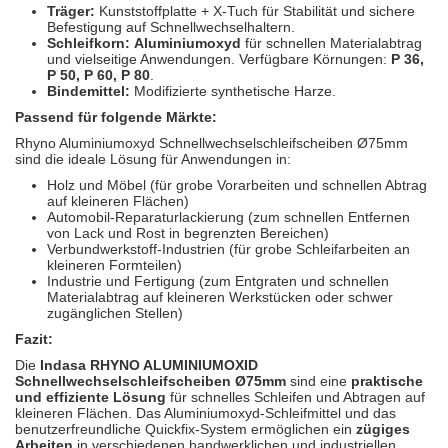
Träger:
Kunststoffplatte + X-Tuch für Stabilität und sichere
Befestigung auf Schnellwechselhaltern.
Schleifkorn:
Aluminiumoxyd
für schnellen Materialabtrag
und vielseitige Anwendungen. Verfügbare Körnungen:
P 36,
P 50, P 60, P 80
.
Bindemittel:
Modifizierte synthetische Harze.
Passend für folgende Märkte:
Rhyno Aluminiumoxyd Schnellwechselschleifscheiben Ø75mm
sind die ideale Lösung für Anwendungen in:
Holz und Möbel (für grobe Vorarbeiten und schnellen Abtrag
auf kleineren Flächen)
Automobil-Reparaturlackierung (zum schnellen Entfernen
von Lack und Rost in begrenzten Bereichen)
Verbundwerkstoff-Industrien (für grobe Schleifarbeiten an
kleineren Formteilen)
Industrie und Fertigung (zum Entgraten und schnellen
Materialabtrag auf kleineren Werkstücken oder schwer
zugänglichen Stellen)
Fazit:
Die
Indasa RHYNO ALUMINIUMOXID
Schnellwechselschleifscheiben Ø75mm
sind eine
praktische
und effiziente Lösung
für schnelles Schleifen und Abtragen auf
kleineren Flächen. Das Aluminiumoxyd-Schleifmittel und das
benutzerfreundliche Quickfix-System ermöglichen ein
zügiges
Arbeiten
in verschiedenen handwerklichen und industriellen