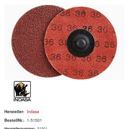
Schleif-Handpads
Zubehör/Hilfsmittel
Kleben & Beschichten
Abdecken
Spachteln
Lackieren
Polieren
Malerbedarf & Zubehör
Werkzeug & Maschinen
Hersteller:
Indasa
Reinigen
BestellNr.:
1-51501
51501
Herstellernummer: