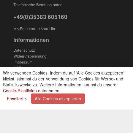
Telefonische Beratung unter:
+49(0)35383 605160
Mo-Fr, 09:00 - 15:00 Uhr
Informationen
Datenschutz
Widerrufsbelehrung
Impressum
AGB
Wir verwenden Cookies. Indem du auf 'Alle Cookies akzeptieren'
Kontakt
klickst, stimmst du der Verwendung von Cookies für Werbe- und
Cookies einstellungen
Statistikzwecke zu. Weitere Informationen, kannst du unserer
Cookie-Richtlinien
entnehmen.
Zahlungsarten
Erweitert >
Alle Cookies akzeptieren
Kreditkarte (via PayPal)
Lastschrift (via PayPal)
Vorkasse
Bar bei Selbstabholung