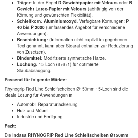
Träger:
In der Regel
D Gewichtpapier mit Velours
oder
B
Gewicht Latex-Papier mit Velours
(abhängig von der
Körnung und gewünschten Flexibilität).
Schleifkorn:
Aluminiumoxyd
. Verfügbare Körnungen:
P
40 bis P 2000
(umfassendes Angebot für verschiedene
Anwendungen).
Beschichtung:
(Information nicht explizit im gegebenen
Text genannt, kann aber Stearat enthalten zur Reduzierung
von Zusetzen).
Bindemittel:
Modifizierte synthetische Harze.
Lochung:
15-Loch (8+6+1) für optimierte
Staubabsaugung.
Passend für folgende Märkte:
Rhynogrip Red Line Schleifscheiben Ø150mm 15-Loch sind die
ideale Lösung für Anwendungen in:
Automobil-Reparaturlackierung
Holz und Möbel
Industrie und Fertigung
Fazit:
Die
Indasa RHYNOGRIP Red Line Schleifscheiben Ø150mm