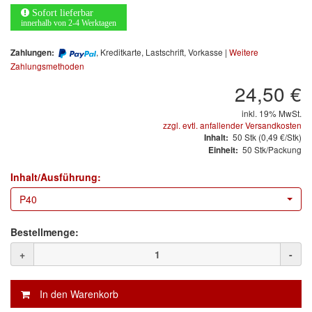
Arbeitsschutz
Sofort lieferbar
innerhalb von 2-4 Werktagen
Luftfilter
, Kreditkarte, Lastschrift, Vorkasse |
Weitere
Zahlungen:
Mischfarben
Zahlungsmethoden
24,50 €
Restposten
inkl. 19% MwSt.
zzgl. evtl. anfallender Versandkosten
Informationsmaterial
50
Stk
(0,49 €/Stk)
Inhalt:
50 Stk/Packung
Einheit:
MARKEN
Inhalt/Ausführung:
3M
(1)
P40
Colad
(2)
Bestellmenge:
COLOR-EXPERT
(9)
+
-
E-D
(1)
EVERCOAT
(1)