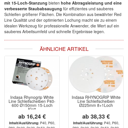
mit 15-Loch-Stanzung
bieten
hohe Abtragsleistung und eine
verbesserte Staubabsaugung
für effizientes und sauberes
Schleifen größerer Flächen. Die Kombination aus bewährter Red
Line Qualität und der optimierten Lochung macht sie zu einem
idealen Werkzeug für professionelle Anwender, die Wert auf ein
sauberes Arbeitsumfeld und schnelle Ergebnisse legen.
ÄHNLICHE ARTIKEL
Indasa Rhynogrip White
Indasa RHYNOGRIP White
Line Schleifscheiben P40-
Line Schleifscheiben
600 Ø150mm 15-Loch
Ø225mm 8+1Loch
Klett
ab 16,24 €
ab 38,33 €
P40, P60,
P40, P60,
Inhalt/Ausführung:
Inhalt/Ausführung:
P80, P100, P120, P150, P180,
P80, P100, P120, P150, P180,