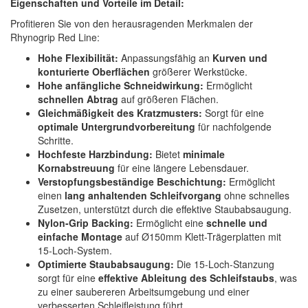
Eigenschaften und Vorteile im Detail:
Profitieren Sie von den herausragenden Merkmalen der
Rhynogrip Red Line:
Hohe Flexibilität:
Anpassungsfähig an
Kurven und
konturierte Oberflächen
größerer Werkstücke.
Hohe anfängliche Schneidwirkung:
Ermöglicht
schnellen Abtrag
auf größeren Flächen.
Gleichmäßigkeit des Kratzmusters:
Sorgt für eine
optimale Untergrundvorbereitung
für nachfolgende
Schritte.
Hochfeste Harzbindung:
Bietet
minimale
Kornabstreuung
für eine längere Lebensdauer.
Verstopfungsbeständige Beschichtung:
Ermöglicht
einen
lang anhaltenden Schleifvorgang
ohne schnelles
Zusetzen, unterstützt durch die effektive Staubabsaugung.
Nylon-Grip Backing:
Ermöglicht eine
schnelle und
einfache Montage
auf Ø150mm Klett-Trägerplatten mit
15-Loch-System.
Optimierte Staubabsaugung:
Die 15-Loch-Stanzung
sorgt für eine
effektive Ableitung des Schleifstaubs
, was
zu einer saubereren Arbeitsumgebung und einer
verbesserten Schleifleistung führt.