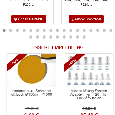
P220, ...
P220, ...
UNSERE EMPFEHLUNG
-60%
-40%
siacarat 7240 Scheiben
Indasa Mixing System
oh.Loch Ø150mm P1000
Adapter Typ 1–20 – für
Lackierpistolen
17,21 €
42,36 €
6,88 €
25,42 €