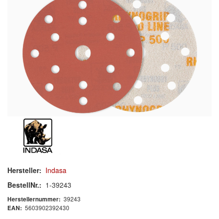
Schleif-Handpads
Zubehör/Hilfsmittel
Kleben & Beschichten
Abdecken
Spachteln
Lackieren
Polieren
Malerbedarf & Zubehör
Hersteller:
Indasa
Werkzeug & Maschinen
BestellNr.:
1-39243
39243
Herstellernummer:
Reinigen
5603902392430
EAN: