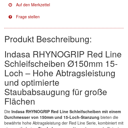
Facdos
(2)
Finixa
(5)
Indasa
(113)
Produkt Beschreibung:
KWASNY
(2)
Indasa RHYNOGRIP Red Line
Mirka
(8)
Schleifscheiben Ø150mm 15-
Loch – Hohe Abtragsleistung
no-name
(1)
und optimierte
Novol
(1)
Staubabsaugung für große
Prevost
(3)
Flächen
Proma
(3)
Die
Indasa RHYNOGRIP Red Line Schleifscheiben mit einem
Durchmesser von 150mm und 15-Loch-Stanzung
bieten die
Sia
(21)
bewährte hohe Abtragsleistung der Red Line Serie, kombiniert mit