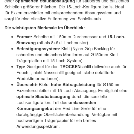
einer
optimierten Staubabsaugung
für sauberes und effizientes
Spectral
(3)
Schleifen größerer Flächen. Die 15-Loch-Konfiguration ist ideal
für Exzenterschleifer mit entsprechendem Absaugsystem und
StarChem
(5)
sorgt für eine effektive Entfernung von Schleifstaub.
Die wichtigsten Merkmale im Überblick:
Sundstrom
(1)
Format:
Scheibe mit 150mm Durchmesser und
15-Loch-
Troton
(4)
Stanzung
(oft als 8+6+1 Lochmuster).
Befestigungssystem:
Klett (Nylon-Grip Backing für
Wibeco
(2)
schnelles und einfaches Montieren auf Ø150mm Klett-
Trägerplatten mit 15-Loch-System).
ZVG
(1)
Typ:
Geeignet für den
TROCKEN
schliff (teilweise auch für
Feucht-, nicht Nassschliff geeignet, siehe detaillierte
Produktinformationen).
Übersicht:
Bietet
hohe Abtragsleistung
für Ø150mm
Exzenterschleifer mit 15-Loch-Absaugung. Ermöglicht eine
optimale Staubabsaugung
durch die spezielle
Lochkonfiguration. Teil des
umfassenden
Körnungsangebot
der Red Line Serie für eine
durchgängige Oberflächenbehandlung. Verfügbar mit
hochwertigem Trägerpapier für ein breites
Anwendungsspektrum.