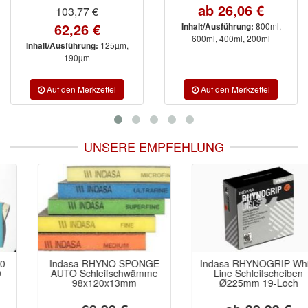
ab 26,06 €
103,77 €
62,26 €
800ml,
Inhalt/Ausführung:
600ml, 400ml, 200ml
125µm,
Inhalt/Ausführung:
190µm
UNSERE EMPFEHLUNG
Indasa RHYNO SPONGE
Indasa RHYNOGRIP White
AUTO Schleifschwämme
Line Schleifscheiben
98x120x13mm
Ø225mm 19-Loch