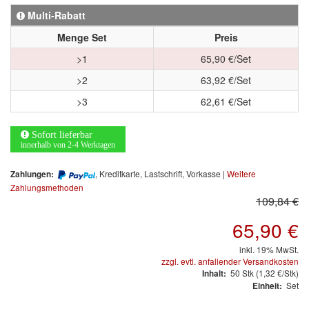
Arbeitsschutz
Multi-Rabatt
Luftfilter
Menge Set
Preis
>1
65,90 €/Set
Mischfarben
>2
63,92 €/Set
Restposten
>3
62,61 €/Set
Informationsmaterial
Sofort lieferbar
innerhalb von 2-4 Werktagen
MARKEN
, Kreditkarte, Lastschrift, Vorkasse |
Weitere
Zahlungen:
Zahlungsmethoden
3M
(1)
109,84 €
Colad
(2)
65,90 €
COLOR-EXPERT
(9)
inkl. 19% MwSt.
zzgl. evtl. anfallender Versandkosten
50
Stk
(1,32 €/Stk)
Inhalt:
E-D
(1)
Set
Einheit:
EVERCOAT
(1)