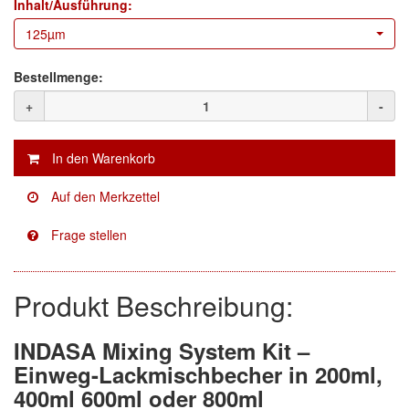
Inhalt/Ausführung:
125µm
Facdos
(2)
Finixa
(5)
Bestellmenge:
+
-
Indasa
(113)
KWASNY
(2)
Mirka
(8)
no-name
(1)
Novol
(1)
Produkt Beschreibung:
Prevost
(3)
Proma
(3)
INDASA Mixing System Kit –
Einweg-Lackmischbecher in 200ml,
Sia
(21)
400ml 600ml oder 800ml