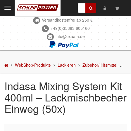
Toggle
navigation
Versandkostenfrei ab 250 €
Kontakt
+49(0)35383 605160
info@oxaata.de
WebShop/Produkte
Schleifmittel
Kleben & Beschichten
WebShop/Produkte
Lackieren
Zubehör/Hilfsmittel
Ind
Abdecken
Indasa Mixing System Kit
Spachteln
400ml – Lackmischbecher
Lackieren
Einweg (50x)
Mattierung/Reinigung
Grundierung/Füller