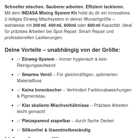
Spectral
(3)
Schneller mischen. Sauberer arbeiten. Effizient lackieren.
Mit dem
INDASA Mixing System Kit
holst du dir ein innovatives
StarChem
(5)
2-teiliges Einweg-Mischsystem in deiner Wunschgröße –
wahlweise mit
200 ml
,
400 ml, 600ml
oder
800 ml
Kapazität. Ideal
Sundstrom
(1)
für präzises Arbeiten bei Spot-Repair, Smart-Repair und
professionellen Lackierungen.
Troton
(4)
Deine Vorteile – unabhängig von der Größe:
Wibeco
(2)
✅
Einweg-System
– Immer hygienisch & kein
Reinigungsaufwand
ZVG
(1)
✅
Smartes Ventil
– Für gleichmäßigen, optimierten
Materialfluss
✅
Keine Innenbecher
– Verhindert Farbtonabweichungen
& Pigmentstau
✅
Klar skalierte Mischverhältnisse
– Präzises Arbeiten
leicht gemacht
✅
Platzsparend stapelbar
– durch flache Deckel
✅
Silikonfrei & lösemittelbeständig