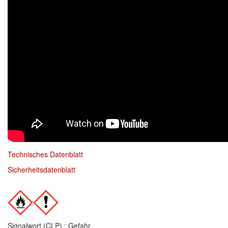
Spectral
(3)
StarChem
(5)
Sundstrom
(1)
Troton
(4)
Wibeco
(2)
ZVG
(1)
Technisches Datenblatt
Sicherheitsdatenblatt
Signalwort (CLP) : Gefahr