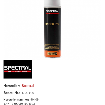
Mischlacke
Klarlack
Härter
Zusatzmittel
Verdünnung
Zubehör/Hilfsmittel
Spray
Polieren
Malerbedarf & Zubehör
Hersteller:
Spectral
Werkzeug & Maschinen
BestellNr.:
4-90409
Reinigen
90409
Herstellernummer:
05900061904093
EAN: