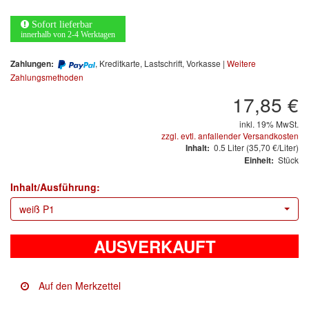
Arbeitsschutz
Sofort lieferbar
Luftfilter
innerhalb von 2-4 Werktagen
, Kreditkarte, Lastschrift, Vorkasse |
Weitere
Zahlungen:
Mischfarben
Zahlungsmethoden
Restposten
17,85 €
inkl. 19% MwSt.
Informationsmaterial
zzgl. evtl. anfallender Versandkosten
0.5
Liter
(35,70 €/Liter)
Inhalt:
MARKEN
Stück
Einheit:
Inhalt/Ausführung:
3M
(1)
weiß P1
Colad
(2)
AUSVERKAUFT
COLOR-EXPERT
(9)
E-D
(1)
EVERCOAT
(1)