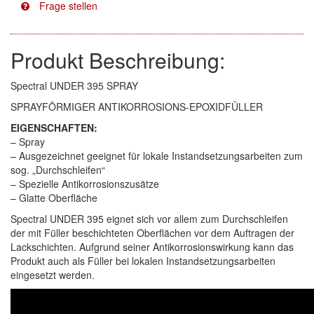
Facdos
(2)
Produkt Beschreibung:
Finixa
(5)
Spectral UNDER 395 SPRAY
Indasa
(113)
SPRAYFÖRMIGER ANTIKORROSIONS-EPOXIDFÜLLER
KWASNY
(2)
EIGENSCHAFTEN:
– Spray
Mirka
(8)
– Ausgezeichnet geeignet für lokale Instandsetzungsarbeiten zum
sog. „Durchschleifen“
no-name
(1)
– Spezielle Antikorrosionszusätze
– Glatte Oberfläche
Novol
(1)
Spectral UNDER 395 eignet sich vor allem zum Durchschleifen
der mit Füller beschichteten Oberflächen vor dem Auftragen der
Prevost
(3)
Lackschichten. Aufgrund seiner Antikorrosionswirkung kann das
Produkt auch als Füller bei lokalen Instandsetzungsarbeiten
Proma
(3)
eingesetzt werden.
Sia
(21)