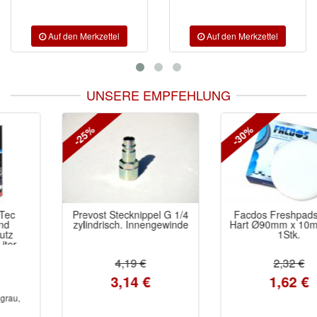
UNSERE EMPFEHLUNG
-25%
-30%
Prevost Stecknippel G 1/4
Facdos Freshpads Weiß
zylindrisch. Innengewinde
Hart Ø90mm x 10mm Klett
1Stk.
4,19 €
2,32 €
3,14 €
1,62 €