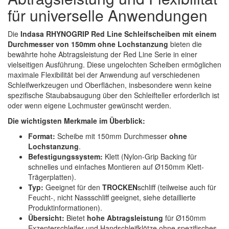
Spectral
(3)
für universelle Anwendungen
StarChem
(5)
Die
Indasa RHYNOGRIP Red Line Schleifscheiben mit einem
Durchmesser von 150mm ohne Lochstanzung
bieten die
Sundstrom
(1)
bewährte hohe Abtragsleistung der Red Line Serie in einer
vielseitigen Ausführung. Diese ungelochten Scheiben ermöglichen
Troton
(4)
maximale Flexibilität bei der Anwendung auf verschiedenen
Schleifwerkzeugen und Oberflächen, insbesondere wenn keine
Wibeco
(2)
spezifische Staubabsaugung über den Schleifteller erforderlich ist
oder wenn eigene Lochmuster gewünscht werden.
ZVG
(1)
Die wichtigsten Merkmale im Überblick:
Format:
Scheibe mit 150mm Durchmesser
ohne
Lochstanzung
.
Befestigungssystem:
Klett (Nylon-Grip Backing für
schnelles und einfaches Montieren auf Ø150mm Klett-
Trägerplatten).
Typ:
Geeignet für den
TROCKEN
schliff (teilweise auch für
Feucht-, nicht Nassschliff geeignet, siehe detaillierte
Produktinformationen).
Übersicht:
Bietet
hohe Abtragsleistung
für Ø150mm
Exzenterschleifer und Handschleifklötze ohne spezifisches