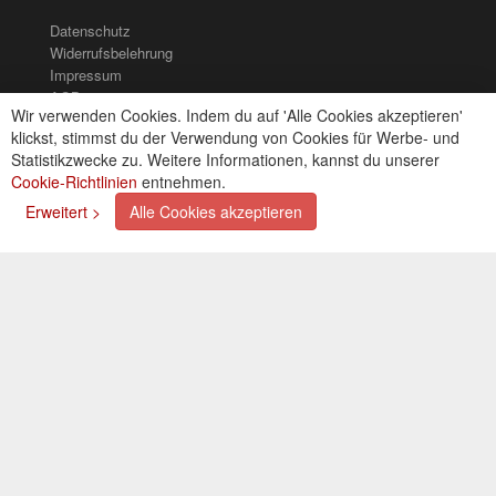
Datenschutz
Widerrufsbelehrung
Impressum
AGB
Wir verwenden Cookies. Indem du auf 'Alle Cookies akzeptieren'
Kontakt
klickst, stimmst du der Verwendung von Cookies für Werbe- und
Cookies einstellungen
Statistikzwecke zu. Weitere Informationen, kannst du unserer
Cookie-Richtlinien
entnehmen.
Zahlungsarten
Erweitert >
Alle Cookies akzeptieren
Kreditkarte (via PayPal)
Lastschrift (via PayPal)
Vorkasse
Bar bei Selbstabholung
Newsletter
Abonnieren Sie unseren kostenlosen Newsletter und
verpassen Sie nie mehr Neuigkeiten oder Aktionen!
Der Newsletter ist jederzeit über einen Link in der eMail
wieder abbestellbar.