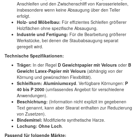
Anschleifen und den Zwischenschliff von Karosserieteilen,
insbesondere wenn keine Absaugung über den Teller
erfolgt.
Holz- und Möbelbau:
Für effizientes Schleifen größerer
Holzflächen ohne spezifische Absaugung.
Industrie und Fertigung:
Für die Bearbeitung größerer
Werkstücke, bei denen die Staubabsaugung separat
geregelt wird.
Technische Spezifikationen:
Träger:
In der Regel
D Gewichtpapier mit Velours
oder
B
Gewicht Latex-Papier mit Velours
(abhängig von der
Körnung und gewünschten Flexibilität).
Schleifkorn:
Aluminiumoxyd
. Verfügbare Körnungen:
P
40 bis P 2000
(umfassendes Angebot für verschiedene
Anwendungen).
Beschichtung:
(Information nicht explizit im gegebenen
Text genannt, kann aber Stearat enthalten zur Reduzierung
von Zusetzen).
Bindemittel:
Modifizierte synthetische Harze.
Lochung:
Ohne Loch
.
Passend für folgende Märkte: