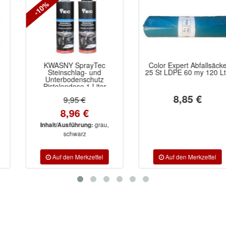
-10%
KWASNY SprayTec
Color Expert Abfallsäcke
Steinschlag- und
25 St LDPE 60 my 120 Ltr.
Unterbodenschutz
Pistolendose 1 Liter
überlackierbar auf
8,85 €
9,95 €
Kunstharz- und Kautschuk-
Basis
8,96 €
grau,
Inhalt/Ausführung:
schwarz