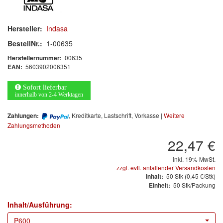
Arbeitsschutz
Luftfilter
Hersteller:
Indasa
BestellNr.:
1-00635
Mischfarben
00635
Herstellernummer:
5603902006351
EAN:
Restposten
Sofort lieferbar
Informationsmaterial
innerhalb von 2-4 Werktagen
MARKEN
, Kreditkarte, Lastschrift, Vorkasse |
Weitere
Zahlungen:
Zahlungsmethoden
3M
(1)
22,47 €
Colad
(2)
inkl. 19% MwSt.
zzgl. evtl. anfallender Versandkosten
50
Stk
(0,45 €/Stk)
Inhalt:
COLOR-EXPERT
(9)
50 Stk/Packung
Einheit:
E-D
(1)
Inhalt/Ausführung:
P600
EVERCOAT
(1)