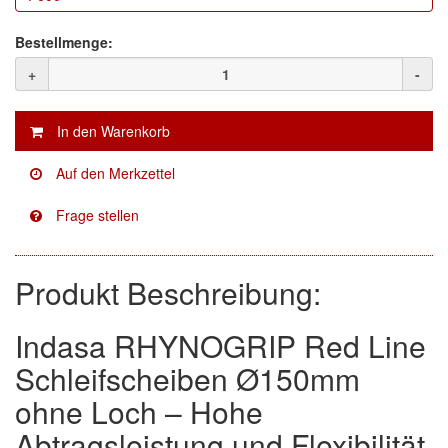
Facdos
(2)
Bestellmenge:
+
-
Finixa
(5)
Indasa
(113)
KWASNY
(2)
Mirka
(8)
no-name
(1)
Produkt Beschreibung:
Novol
(1)
Prevost
(3)
Indasa RHYNOGRIP Red Line
Schleifscheiben Ø150mm
Proma
(3)
ohne Loch – Hohe
Sia
(21)
Abtragsleistung und Flexibilität