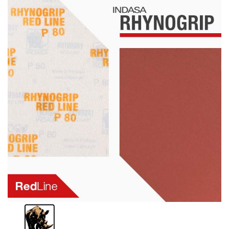
Schleif-Handpads
Zubehör/Hilfsmittel
Kleben & Beschichten
Abdecken
Spachteln
Lackieren
Polieren
Malerbedarf & Zubehör
Werkzeug & Maschinen
Reinigen