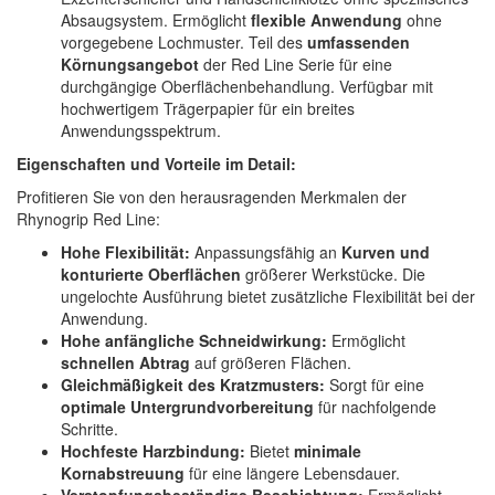
Absaugsystem. Ermöglicht
flexible Anwendung
ohne
vorgegebene Lochmuster. Teil des
umfassenden
Körnungsangebot
der Red Line Serie für eine
durchgängige Oberflächenbehandlung. Verfügbar mit
hochwertigem Trägerpapier für ein breites
Anwendungsspektrum.
Eigenschaften und Vorteile im Detail:
Profitieren Sie von den herausragenden Merkmalen der
Rhynogrip Red Line:
Hohe Flexibilität:
Anpassungsfähig an
Kurven und
konturierte Oberflächen
größerer Werkstücke. Die
ungelochte Ausführung bietet zusätzliche Flexibilität bei der
Anwendung.
Hohe anfängliche Schneidwirkung:
Ermöglicht
schnellen Abtrag
auf größeren Flächen.
Gleichmäßigkeit des Kratzmusters:
Sorgt für eine
optimale Untergrundvorbereitung
für nachfolgende
Schritte.
Hochfeste Harzbindung:
Bietet
minimale
Kornabstreuung
für eine längere Lebensdauer.
Verstopfungsbeständige Beschichtung:
Ermöglicht