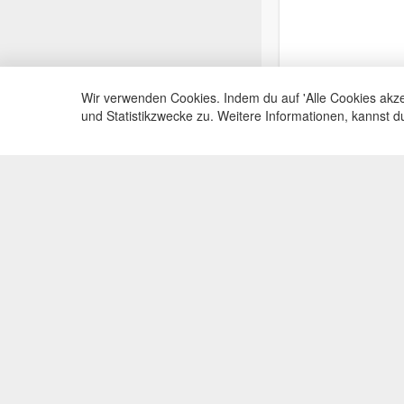
Wir verwenden Cookies. Indem du auf 'Alle Cookies akze
und Statistikzwecke zu. Weitere Informationen, kannst 
Service Hotli
Telefonische Beratu
+49(0)35383
Mo-Fr, 09:00 - 15:0