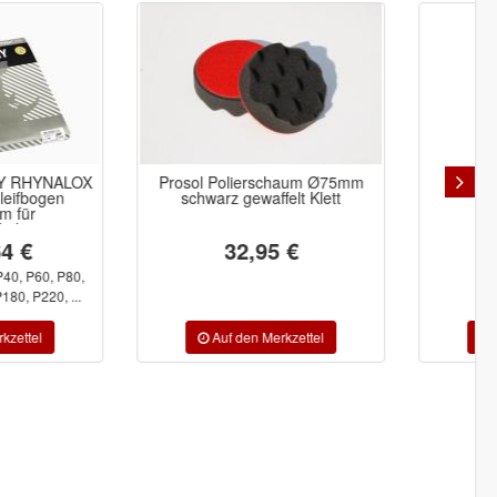
l Polierschaum Ø75mm
Troton Spray Klarlack Matt
warz gewaffelt Klett
transparent 400ML
32,95 €
6,59 €