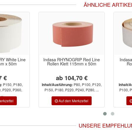
ÄHNLICHE ARTIKE
Y White Line
Indasa RHYNOGRIP Red Line
Indas
mm x 50m
Rollen Klett 115mm x 50m
Ro
7 €
ab 104,70 €
P150, P180,
P80, P100, P120,
g:
Inhalt/Ausführung:
Inhalt/
, P320, P360,
P150, P180, P220, P240, P280, ...
P100, P
...
UNSERE EMPFEHLU