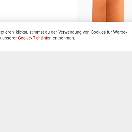
ptieren' klickst, stimmst du der Verwendung von Cookies für Werbe-
du unserer
Cookie-Richtlinien
entnehmen.
ne
Informationen
Zahlu
ng unter:
Datenschutz
Widerrufsbelehrung
Kreditka
 605160
Impressum
Lastschr
AGB
Vorkass
Kontakt
0 Uhr
Bar bei 
Cookies einstellungen