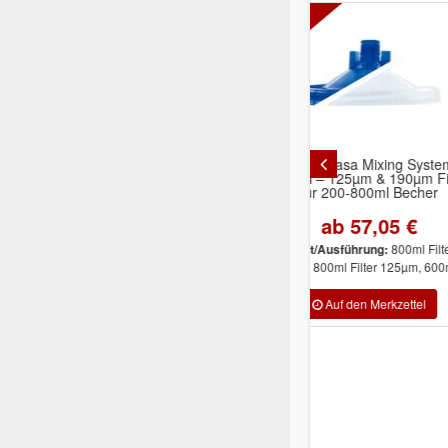
-40%
50 x Indasa Mixing System
Indasa 
Deckel – 125µm & 190µm Filter
Schleifschwämm
für 200-800ml Becher
115x140x5mm
ab 57,05 €
24,2
800ml Filter
Inhalt/Ausführung:
Inhalt/Ausführung:
190µm, 800ml Filter 125µm, 600ml ...
Super Fine , 