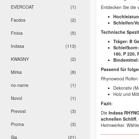
EVERCOAT
(1)
Entdecken Sie die v
Hochleistun
Facdos
(2)
Schleifen/V
Technische Spezif
Finixa
(5)
Träger:
B Ge
Indasa
(113)
Schleifkorn:
180, P 220, 
KWASNY
(2)
Bindemittel:
Passend für folge
Mirka
(8)
Rhynowood Rollen s
no-name
(1)
Dekorativ (M
Holz und Möbe
Novol
(1)
Fazit:
Prevost
(3)
Die
Indasa RHYN
schnellen Schliff
,
Proma
(3)
Heimwerker. Wählen
Sia
(21)