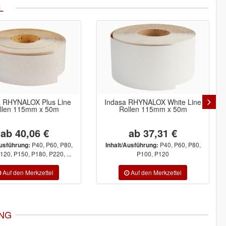
L
a RHYNALOX Plus Line
Indasa RHYNALOX White Line
llen 115mm x 50m
Rollen 115mm x 50m
ab 40,06 €
ab 37,31 €
P40, P60, P80,
P40, P60, P80,
Ausführung:
Inhalt/Ausführung:
120, P150, P180, P220, ...
P100, P120
NG