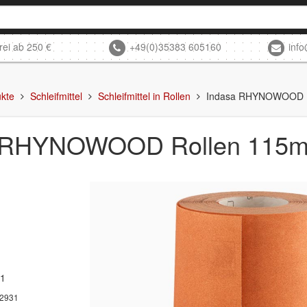
rei ab 250 €
+49(0)35383 605160
inf
kte
Schleifmittel
Schleifmittel in Rollen
Indasa RHYNOWOOD R
 RHYNOWOOD Rollen 115m
31
2931