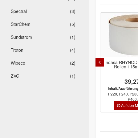
Spectral
(3)
StarChem
(5)
Sundstrom
(1)
Troton
(4)
Indasa RHYNODR
Wibeco
(2)
Rollen 115
ZVG
(1)
39,2
Inhalt/Ausführun
P220, P240, P280
P400, 