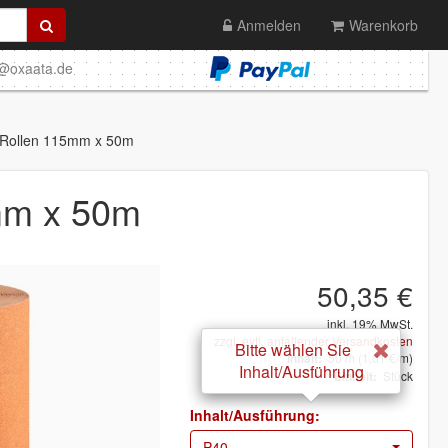
Anmelden
Warenkorb
o@oxaata.de
ollen 115mm x 50m
m x 50m
50,35 €
inkl. 19% MwSt.
zzgl. evtl. anfallender Versandkosten
Bitte wählen Sie
50
m
(1,01 €/m)
Inhalt:
Inhalt/Ausführung
Stück
Einheit:
Inhalt/Ausführung:
P40