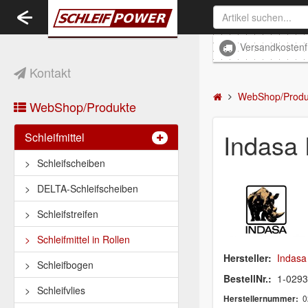
Toggle
navigation
Versandkostenf
Kontakt
WebShop/Produ
WebShop/Produkte
Indasa
Schleifmittel
Schleifscheiben
DELTA-Schleifscheiben
Schleifstreifen
Schleifmittel in Rollen
Hersteller:
Indasa
Schleifbogen
BestellNr.:
1-029
Schleifvlies
0
Herstellernummer: