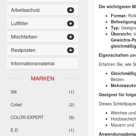
Die wichtigsten M
Arbeitsschutz
Format:
Roll
Befestigun
Luftfilter
Typ:
Geeigne
Übersicht:
I
Mischfarben
Gewichts-Pa
gleichmäßig
Restposten
Eigenschaften und
Informationsmaterial
Erfahren Sie, wie 
Gleichmäßig
MARKEN
Beizen.
Mehrzweckn
3M
(1)
Geeignet für folg
Dieses Schleifpapie
Colad
(2)
Weiches und 
COLOR-EXPERT
(9)
Holzbeschic
Mauern und T
E-D
(1)
Anwendungsbeisp