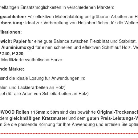
ielfältigen Einsatzmöglichkeiten in verschiedenen Märkten:
gsschleifen:
Für effektiven Materialabtrag bei gröberen Arbeiten an H
orbereitung:
Ideal zur Vorbereitung von Holzoberflächen für die Weiter
ikationen:
wicht Papier
für eine gute Balance zwischen Flexibilität und Stabilität.
Aluminiumoxyd
für einen schnellen und effektiven Schliff auf Holz.
P 240, P 320
.
Modifizierte synthetische Harze.
nde Märkte:
ind die ideale Lösung für Anwendungen in:
aler- und Lackierarbeiten an Holz)
l (für alle Arten von Schleifarbeiten an Holz)
OWOOD Rollen 115mm x 50m
sind das bewährte
Original-Trockensch
 dem
gleichmäßigen Kratzmuster
und dem
guten Preis-Leistungs-V
 Sie die passende Körnung für Ihre Anwendung und erzielen Sie optim