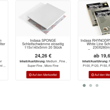
SPONGE
Indasa RHYNODRY RHYNALOX
Proso
e einseitig
White Line Schleifbogen
sch
 20 Stück
230X280mm für
Trockenschleifarbeiten
6 €
ab 19,64 €
Medium , Fine ,
P40, P60, P80,
Inhalt/Ausführung:
Micro Fine
P100, P120, P150, P180, P220, ...