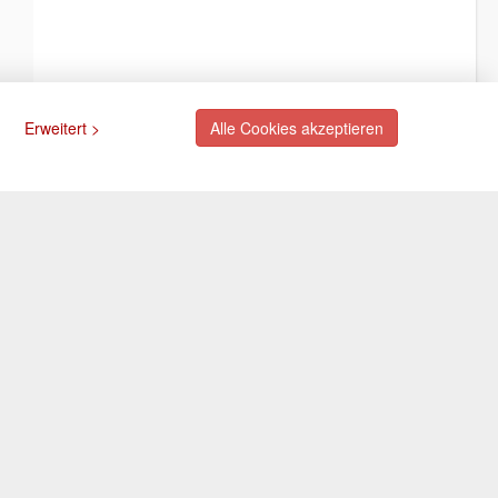
Erweitert >
Alle Cookies akzeptieren
ngsarten
Newsletter
Abonnieren Sie unseren
kostenlosen Newsletter und
rte (via PayPal)
verpassen Sie nie mehr
ift (via PayPal)
Neuigkeiten oder Aktionen!
e
Der Newsletter ist jederzeit über
Selbstabholung
einen Link in der eMail wieder
abbestellbar.