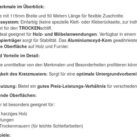
erkmale im Überblick:
e mit 115mm Breite und 50 Metern Länge für flexible Zuschnitte.
gssystem:
Einfarbig (keine spezielle Klett- oder Kleberückseite, zur i
t für den
TROCKEN
schliff.
deal geeignet für
Holz- und Möbelanwendungen
. Verfügbar in eine
pierträger
sorgt für Stabilität. Das
Aluminiumoxyd-Korn
gewährleist
e Oberfläche
auf Holz und Furnier.
 Vorteile im Detail:
Sie unmittelbar von den Merkmalen und Besonderheiten profitieren kön
keit des Kratzmusters:
Sorgt für eine
optimale Untergrundvorbere
utzung:
Bietet ein
gutes Preis-Leistungs-Verhältnis
für verschieden
ende Oberflächen:
r ist besonders geeignet für:
harziges Holz
htungen
rockenmauern (für leichte Schleifarbeiten)
iele: