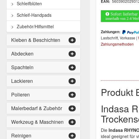
560390202931
EAN:
Schleifblüten
Sofort lieferbar
Schleif-Handpads
innerhalb von 2-4 Wer
Zubehör/Hilfsmittel
Zahlungen:
Lastschrift, Vorkasse |
Kleben & Beschichten
Zahlungsmethoden
Abdecken
Spachteln
Lackieren
Produkt 
Polieren
Indasa 
Malerbedarf & Zubehör
Trockens
Werkzeug & Maschinen
Die
Indasa RHYNOW
Reinigen
ideal geeignet für v