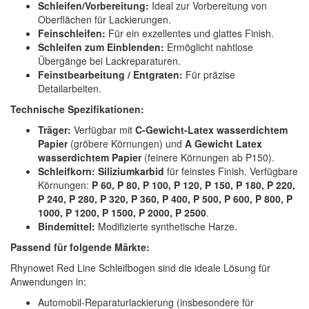
Schleifen/Vorbereitung:
Ideal zur Vorbereitung von
Oberflächen für Lackierungen.
Feinschleifen:
Für ein exzellentes und glattes Finish.
Schleifen zum Einblenden:
Ermöglicht nahtlose
Übergänge bei Lackreparaturen.
Feinstbearbeitung / Entgraten:
Für präzise
Detailarbeiten.
Technische Spezifikationen:
Träger:
Verfügbar mit
C-Gewicht-Latex wasserdichtem
Papier
(gröbere Körnungen) und
A Gewicht Latex
wasserdichtem Papier
(feinere Körnungen ab P150).
Schleifkorn:
Siliziumkarbid
für feinstes Finish. Verfügbare
Körnungen:
P 60, P 80, P 100, P 120, P 150, P 180, P 220,
P 240, P 280, P 320, P 360, P 400, P 500, P 600, P 800, P
1000, P 1200, P 1500, P 2000, P 2500
.
Bindemittel:
Modifizierte synthetische Harze.
Passend für folgende Märkte:
Rhynowet Red Line Schleifbogen sind die ideale Lösung für
Anwendungen in:
Automobil-Reparaturlackierung (insbesondere für