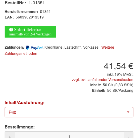
Arbeitsschutz
BestellNr.:
1-01351
01351
Herstellernummer:
Luftfilter
5603902013519
EAN:
Mischfarben
Sofort lieferbar
innerhalb von 2-4 Werktagen
Restposten
, Kreditkarte, Lastschrift, Vorkasse |
Weitere
Zahlungen:
Zahlungsmethoden
Informationsmaterial
41,54 €
MARKEN
inkl. 19% MwSt.
zzgl. evtl. anfallender Versandkosten
50
Stk
(0,83 €/Stk)
3M
(1)
Inhalt:
50 Stk/Packung
Einheit:
Colad
(2)
Inhalt/Ausführung:
COLOR-EXPERT
(9)
P60
E-D
(1)
Bestellmenge:
+
-
EVERCOAT
(1)