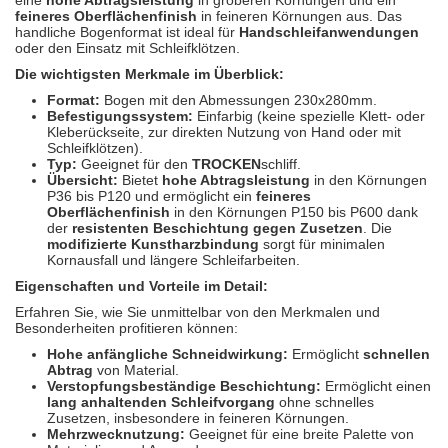
eine
hohe Abtragsleistung
in gröberen Körnungen und ein
Spectral
(3)
feineres Oberflächenfinish
in feineren Körnungen aus. Das
handliche Bogenformat ist ideal für
Handschleifanwendungen
oder den Einsatz mit Schleifklötzen.
StarChem
(5)
Die wichtigsten Merkmale im Überblick:
Sundstrom
(1)
Format:
Bogen mit den Abmessungen 230x280mm.
Befestigungssystem:
Einfarbig (keine spezielle Klett- oder
Kleberückseite, zur direkten Nutzung von Hand oder mit
Troton
(4)
Schleifklötzen).
Typ:
Geeignet für den
TROCKEN
schliff.
Wibeco
(2)
Übersicht:
Bietet
hohe Abtragsleistung
in den Körnungen
P36 bis P120 und ermöglicht ein
feineres
Oberflächenfinish
in den Körnungen P150 bis P600 dank
ZVG
(1)
der
resistenten Beschichtung gegen Zusetzen
. Die
modifizierte Kunstharzbindung
sorgt für minimalen
Kornausfall und längere Schleifarbeiten.
Eigenschaften und Vorteile im Detail:
Erfahren Sie, wie Sie unmittelbar von den Merkmalen und
Besonderheiten profitieren können:
Hohe anfängliche Schneidwirkung:
Ermöglicht
schnellen
Abtrag
von Material.
Verstopfungsbeständige Beschichtung:
Ermöglicht einen
lang anhaltenden Schleifvorgang
ohne schnelles
Zusetzen, insbesondere in feineren Körnungen.
Mehrzwecknutzung:
Geeignet für eine breite Palette von