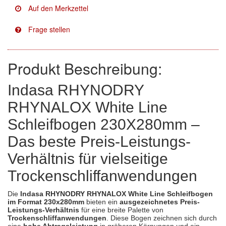
Facdos
(2)
Finixa
(5)
Indasa
(113)
Produkt Beschreibung:
KWASNY
(2)
Indasa RHYNODRY
RHYNALOX White Line
Mirka
(8)
Schleifbogen 230X280mm –
no-name
(1)
Das beste Preis-Leistungs-
Novol
(1)
Verhältnis für vielseitige
Prevost
(3)
Trockenschliffanwendungen
Proma
(3)
Die
Indasa
RHYNODRY
RHYNALOX White Line Schleifbogen
im Format 230x280mm
bieten ein
ausgezeichnetes Preis-
Sia
(21)
Leistungs-Verhältnis
für eine breite Palette von
Trockenschliffanwendungen
. Diese Bogen zeichnen sich durch