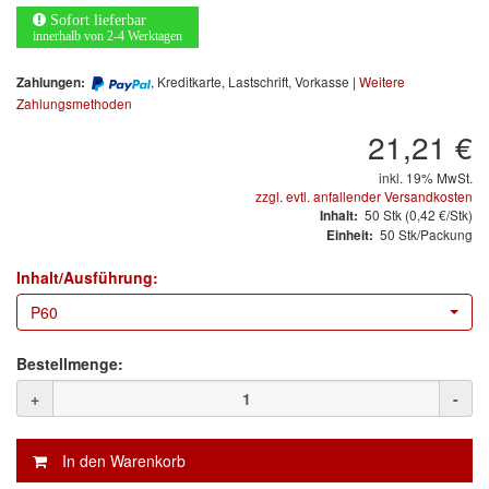
Arbeitsschutz
Sofort lieferbar
innerhalb von 2-4 Werktagen
Luftfilter
, Kreditkarte, Lastschrift, Vorkasse |
Weitere
Zahlungen:
Mischfarben
Zahlungsmethoden
21,21 €
Restposten
inkl. 19% MwSt.
zzgl. evtl. anfallender Versandkosten
Informationsmaterial
50
Stk
(0,42 €/Stk)
Inhalt:
50 Stk/Packung
Einheit:
MARKEN
Inhalt/Ausführung:
3M
(1)
P60
Colad
(2)
Bestellmenge:
COLOR-EXPERT
(9)
+
-
E-D
(1)
EVERCOAT
(1)