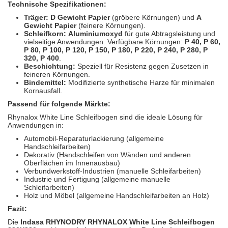
Technische Spezifikationen:
Träger:
D Gewicht Papier
(gröbere Körnungen) und
A
Gewicht Papier
(feinere Körnungen).
Schleifkorn:
Aluminiumoxyd
für gute Abtragsleistung und
vielseitige Anwendungen. Verfügbare Körnungen:
P 40, P 60,
P 80, P 100, P 120, P 150, P 180, P 220, P 240, P 280, P
320, P 400
.
Beschichtung:
Speziell für Resistenz gegen Zusetzen in
feineren Körnungen.
Bindemittel:
Modifizierte synthetische Harze für minimalen
Kornausfall.
Passend für folgende Märkte:
Rhynalox White Line Schleifbogen sind die ideale Lösung für
Anwendungen in:
Automobil-Reparaturlackierung (allgemeine
Handschleifarbeiten)
Dekorativ (Handschleifen von Wänden und anderen
Oberflächen im Innenausbau)
Verbundwerkstoff-Industrien (manuelle Schleifarbeiten)
Industrie und Fertigung (allgemeine manuelle
Schleifarbeiten)
Holz und Möbel (allgemeine Handschleifarbeiten an Holz)
Fazit:
Die
Indasa
RHYNODRY
RHYNALOX White Line Schleifbogen