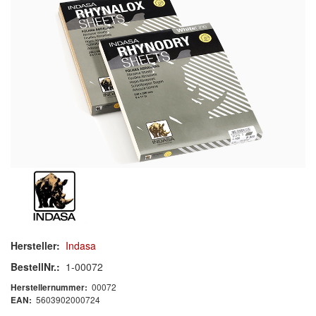
Schleif-Handpads
Zubehör/Hilfsmittel
Kleben & Beschichten
Abdecken
Spachteln
Lackieren
Polieren
Malerbedarf & Zubehör
Hersteller:
Indasa
Werkzeug & Maschinen
BestellNr.:
1-00072
00072
Herstellernummer:
Reinigen
5603902000724
EAN: