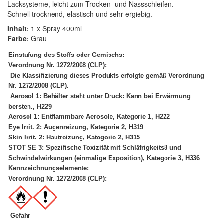
Lacksysteme, leicht zum Trocken- und Nassschleifen.
Spectral
(3)
Schnell trocknend, elastisch und sehr ergiebig.
StarChem
(5)
Inhalt:
1 x Spray 400ml
Farbe:
Grau
Sundstrom
(1)
Einstufung des Stoffs oder Gemischs:
Verordnung Nr. 1272/2008 (CLP):
Troton
(4)
Die Klassifizierung dieses Produkts erfolgte gemäß Verordnung
Nr. 1272/2008 (CLP).
Wibeco
(2)
Aerosol 1: Behälter steht unter Druck: Kann bei Erwärmung
bersten., H229
ZVG
(1)
Aerosol 1: Entflammbare Aerosole, Kategorie 1, H222
Eye Irrit. 2: Augenreizung, Kategorie 2, H319
Skin Irrit. 2: Hautreizung, Kategorie 2, H315
STOT SE 3: Spezifische Toxizität mit Schläfrigkeits8 und
Schwindelwirkungen (einmalige Exposition), Kategorie 3, H336
Kennzeichnungselemente:
Verordnung Nr. 1272/2008 (CLP):
Gefahr