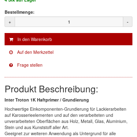
Bestellmenge:
Facdos
(2)
+
-
Finixa
(5)
Indasa
(113)
KWASNY
(2)
Mirka
(8)
no-name
(1)
Produkt Beschreibung:
Novol
(1)
Inter Troton 1K Haftprimer / Grundierung
Prevost
(3)
Hochwertige Einkomponenten-Grundierung für Lackierarbeiten
Proma
(3)
auf Karosserieelementen und auf den verarbeiteten und
unverarbeiteten Oberflächen aus Holz, Metall, Glas, Aluminium,
Stein und aus Kunststoff aller Art.
Sia
(21)
Geeignet zur weiteren Anwendung als Untergrund für alle