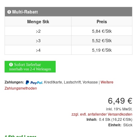
Arbeitsschutz
Multi-Rabatt
Luftfilter
Menge Stk
Preis
Mischfarben
>2
5,84 €/Stk
>3
5,52 €/Stk
Restposten
>4
5,19 €/Stk
Informationsmaterial
Sofort lieferbar
MARKEN
innerhalb von 2-4 Werktagen
, Kreditkarte, Lastschrift, Vorkasse |
Weitere
Zahlungen:
3M
(1)
Zahlungsmethoden
6,49 €
Colad
(2)
inkl. 19% MwSt.
COLOR-EXPERT
(9)
zzgl. evtl. anfallender Versandkosten
0.4
Stk
(16,22 €/Stk)
Inhalt:
E-D
(1)
Stück
Einheit:
EVERCOAT
(1)
4 Stk
auf Lager