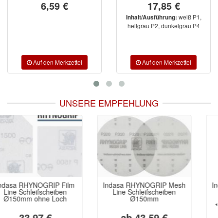
6,59 €
17,85 €
weiß P1,
Inhalt/Ausführung:
hellgrau P2, dunkelgrau P4
UNSERE EMPFEHLUNG
Indasa RHYNOGRIP Mesh
Indasa RHYNOGRIP White
Line Schleifscheiben
Line DELTA-
Ø150mm
Schleifscheiben
150x150x100mm 7-Loch
ab 43,59 €
ab 24,26 €