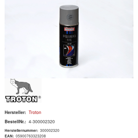
Mischlacke
Klarlack
Härter
Zusatzmittel
Verdünnung
Zubehör/Hilfsmittel
Spray
Polieren
Malerbedarf & Zubehör
Hersteller:
Troton
Werkzeug & Maschinen
BestellNr.:
4-300002320
Reinigen
300002320
Herstellernummer:
05900763323208
EAN: