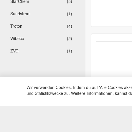
StarChem
(5)
Sundstrom
(1)
Troton
(4)
Wibeco
(2)
ZVG
(1)
Wir verwenden Cookies. Indem du auf 'Alle Cookies akze
und Statistikzwecke zu. Weitere Informationen, kannst 
Service Hotli
Telefonische Beratu