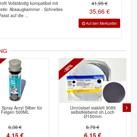
41,95 €
il Vollständig kompatibel mit
teile: Absaugkammer - Schnelles
35,66 €
sst auf die ...
NG
-30%
 Spray Acryl Silber für
Umrüstset siaklett 9089
Felgen 500ML
selbstklebend oh.Loch
Ø150mm
6,38 €
8,78 €
4,15 €
6,15 €