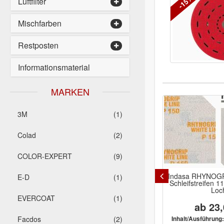
-15%
Luftfilter
Mischfarben
Restposten
Informationsmaterial
MARKEN
3M
(1)
Colad
(2)
COLOR-EXPERT
(9)
Indasa RHYNALOX RHYNODRY
Indasa RHYNOGR
E-D
(1)
White Line Rutscher
Schleifstreifen 
115x280mm ohne Loch
Loc
EVERCOAT
(1)
ab 11,63 €
ab 23,
P40, P60, P80,
Facdos
(2)
Inhalt/Ausführung:
Inhalt/Ausführung: