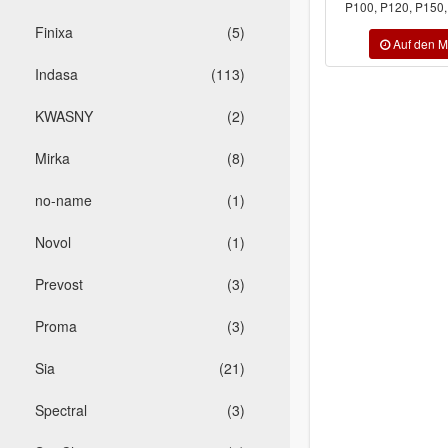
P100, P120, P150, P180, P220, ...
P100, P120, P150, 
Finixa
(5)
Indasa
(113)
KWASNY
(2)
Mirka
(8)
no-name
(1)
Novol
(1)
Prevost
(3)
Proma
(3)
Sia
(21)
Spectral
(3)