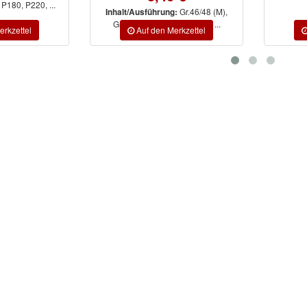
P180, P220, ...
Gr.46/48 (M),
Inhalt/Ausführung:
Gr.50/52 (L), Gr.54/56 (XL), ...