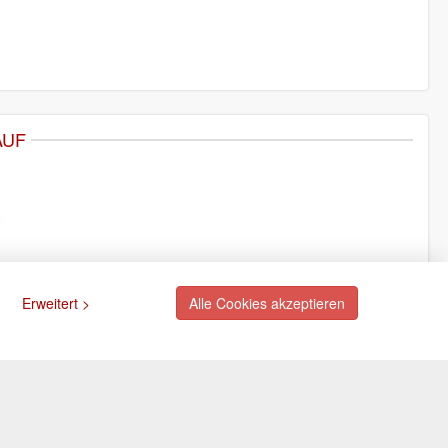
AUF
Erweitert >
Alle Cookies akzeptieren
ngsarten
Newsletter
Abonnieren Sie unseren
kostenlosen Newsletter und