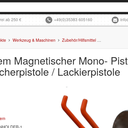
rei ab 250 €
+49(0)35383 605160
inf
kte
Werkzeug & Maschinen
Zubehör/Hilfsmittel
StarChem Magn
m Magnetischer Mono- Pisto
cherpistole / Lackierpistole
hem
NHOLDER-1