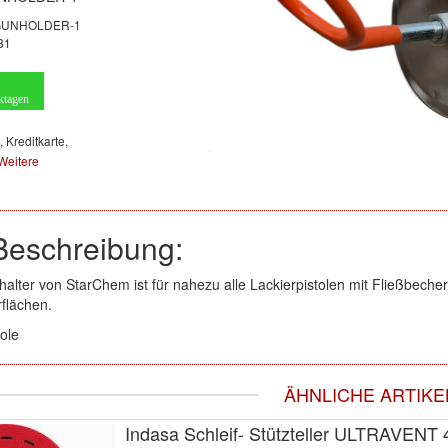
GUNHOLDER-1
81
ktagen
, Kreditkarte,
Weitere
Beschreibung:
halter von StarChem ist für nahezu alle Lackierpistolen mit Fließbecher
flächen.
ole
ÄHNLICHE ARTIKE
Indasa Schleif- Stützteller ULTRAVEN