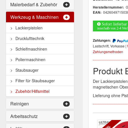
Malerbedarf & Zubehör
Herstellernummer:
042604971503
EAN:
Werkzeug & Maschinen
Sofort lieferbar
Lackierpistolen
innerhalb von 2-4 Wer
Drucklufttechnik
Zahlungen:
Lastschrift, Vorkasse |
Schleifmaschinen
Zahlungsmethoden
Poliermaschinen
Produkt 
Staubsauger
Filter für Staubsauger
Der Lackierpistolen
magnetischen Ober
Zubehör/Hilfsmittel
Lieferung ohne Pist
Reinigen
Arbeitsschutz