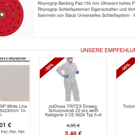
Rhynogrip-Backing Pad 150 mm Ultravent hohes Prof
Rhynogrip-Schleifsystemen Eigenschaften und Vor
Sammeln von Staub Universelles Schließsystem - Pa
UNSERE EMPFEHLU
-30%
-35%
IP White Line
zetDress TRITEX Einweg-
Troton
115x230mm 10-
Schutzoverall Z2 pro weiß
h
Kategorie 3 CE 0624 Typ 5+6
01 €
4,95 €
3,46 €
P40, P60, P80,