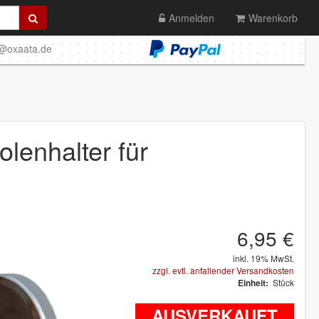
Anmelden
Warenkorb
o@oxaata.de
etischer Mono- Pistolenhalter für Fließbecherpistole / Lackierpistole
lenhalter für
6,95 €
inkl. 19% MwSt.
zzgl. evtl. anfallender Versandkosten
Stück
Einheit:
AUSVERKAUFT