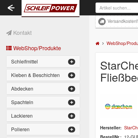
Toggle
navigation
Versandkostenf
Kontakt
WebShop/Produ
WebShop/Produkte
StarChe
Schleifmittel
Fließbe
Kleben & Beschichten
Abdecken
Spachteln
Lackieren
Hersteller:
StarC
Polieren
BestellNr.:
12-GU