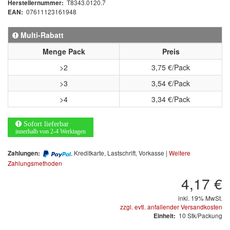
T8343.0120.7
Herstellernummer:
Informationsmaterial
07611123161948
EAN:
MARKEN
Multi-Rabatt
Menge Pack
Preis
3M
(1)
>2
3,75 €/Pack
Colad
(2)
>3
3,54 €/Pack
>4
3,34 €/Pack
COLOR-EXPERT
(9)
E-D
(1)
Sofort lieferbar
innerhalb von 2-4 Werktagen
EVERCOAT
(1)
, Kreditkarte, Lastschrift, Vorkasse |
Weitere
Zahlungen:
Zahlungsmethoden
Facdos
(2)
4,17 €
Finixa
(5)
inkl. 19% MwSt.
zzgl. evtl. anfallender Versandkosten
Indasa
(113)
10 Stk/Packung
Einheit: