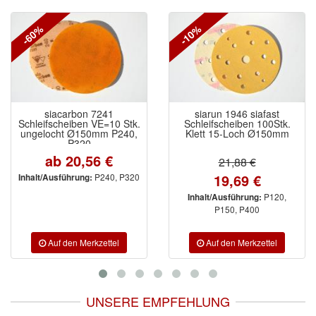
Wibeco
(2)
-60%
-10%
ZVG
(1)
siacarbon 7241
siarun 1946 siafast
Schleifscheiben VE=10 Stk.
Schleifscheiben 100Stk.
ungelocht Ø150mm P240,
Klett 15-Loch Ø150mm
P320
ab 20,56 €
21,88 €
19,69 €
P240, P320
Inhalt/Ausführung:
P120,
Inhalt/Ausführung:
P150, P400
UNSERE EMPFEHLUNG