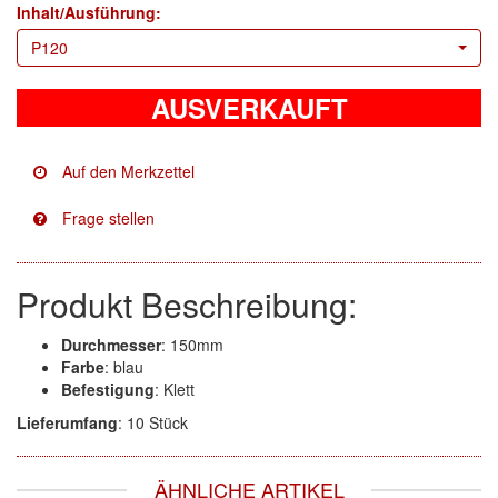
KWASNY
(2)
Inhalt/Ausführung:
Mirka
(8)
P120
no-name
(1)
AUSVERKAUFT
Novol
(1)
Prevost
(3)
Proma
(3)
Sia
(21)
Produkt Beschreibung:
Spectral
(3)
Durchmesser
: 150mm
Farbe
: blau
StarChem
(5)
Befestigung
: Klett
Sundstrom
(1)
Lieferumfang
: 10 Stück
Troton
(4)
ÄHNLICHE ARTIKEL