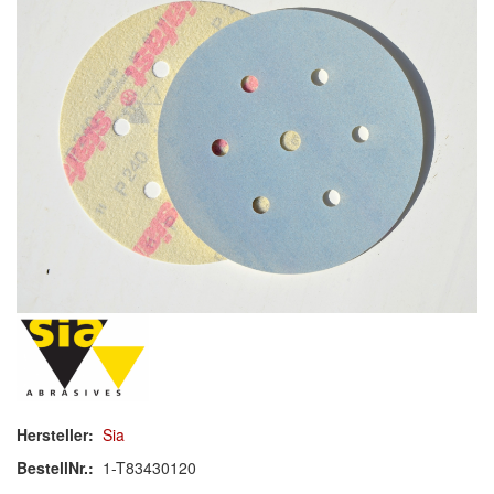
Werkzeug & Maschinen
Reinigen
Arbeitsschutz
Luftfilter
Mischfarben
Restposten
Schleifen
Polieren
Reinigen
Hersteller:
Sia
Werkzeug und
Maschinen
BestellNr.:
1-T83430120