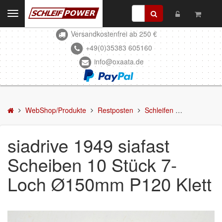
Toggle
navigation
Versandkostenfrei ab 250 €
Kontakt
+49(0)35383 605160
info@oxaata.de
WebShop/Produkte
Schleifmittel
Kleben & Beschichten
WebShop/Produkte
Restposten
Schleifen
siadrive 19
Abdecken
siadrive 1949 siafast
Spachteln
Scheiben 10 Stück 7-
Lackieren
Loch Ø150mm P120 Klett
Polieren
Malerbedarf & Zubehör