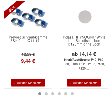
-20%
emme
Indasa RHYNOGRIP White
Sundström Schutzh
7mm
Line Schleifscheiben
SR64 für Halbmaske
Ø125mm ohne Loch
ab 14,14 €
11,95 €
9,56 €
P40, P60,
Inhalt/Ausführung:
P80, P100, P120, P150, P180,
P220, ...