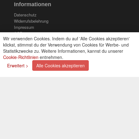
Informationen
Datenschutz
Widerrufsbelehrung
Impressum
AGB
Wir verwenden Cookies. Indem du auf 'Alle Cookies akzeptieren'
Kontakt
klickst, stimmst du der Verwendung von Cookies für Werbe- und
Cookies einstellungen
Statistikzwecke zu. Weitere Informationen, kannst du unserer
Cookie-Richtlinien
entnehmen.
Zahlungsarten
Erweitert >
Alle Cookies akzeptieren
Kreditkarte (via PayPal)
Lastschrift (via PayPal)
Vorkasse
Bar bei Selbstabholung
Newsletter
Abonnieren Sie unseren kostenlosen Newsletter und
verpassen Sie nie mehr Neuigkeiten oder Aktionen!
Der Newsletter ist jederzeit über einen Link in der eMail
wieder abbestellbar.