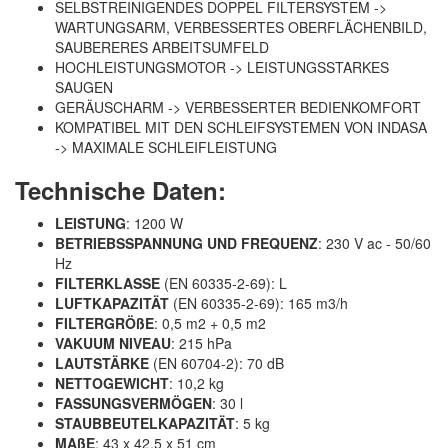
SELBSTREINIGENDES DOPPEL FILTERSYSTEM ->
WARTUNGSARM, VERBESSERTES OBERFLÄCHENBILD,
SAUBERERES ARBEITSUMFELD
HOCHLEISTUNGSMOTOR -> LEISTUNGSSTARKES
SAUGEN
GERÄUSCHARM -> VERBESSERTER BEDIENKOMFORT
KOMPATIBEL MIT DEN SCHLEIFSYSTEMEN VON INDASA
-> MAXIMALE SCHLEIFLEISTUNG
Technische Daten:
LEISTUNG
: 1200 W
BETRIEBSSPANNUNG UND FREQUENZ
: 230 V ac - 50/60
Hz
FILTERKLASSE
(EN 60335-2-69): L
LUFTKAPAZITÄT
(EN 60335-2-69): 165 m3/h
FILTERGRÖßE
: 0,5 m2 + 0,5 m2
VAKUUM NIVEAU
: 215 hPa
LAUTSTÄRKE
(EN 60704-2): 70 dB
NETTOGEWICHT
: 10,2 kg
FASSUNGSVERMÖGEN
: 30 l
STAUBBEUTELKAPAZITÄT
: 5 kg
MAßE
: 43 x 42,5 x 51 cm