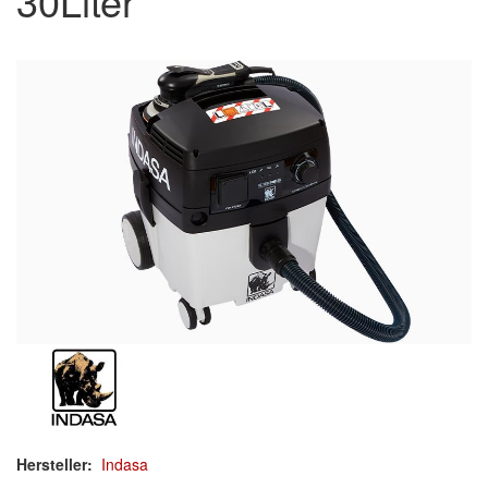
30Liter
Werkzeug & Maschinen
Lackierpistolen
Drucklufttechnik
Schleifmaschinen
Poliermaschinen
Staubsauger
Filter für Staubsauger
Zubehör/Hilfsmittel
Reinigen
Arbeitsschutz
Luftfilter
Hersteller:
Indasa