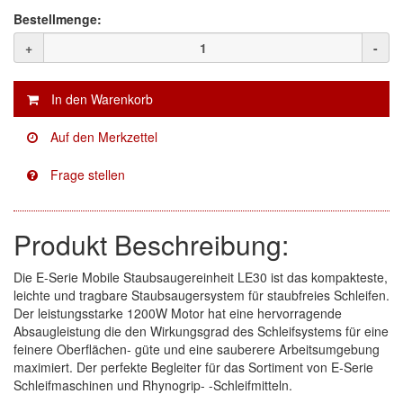
Finixa
(5)
Bestellmenge:
Indasa
(113)
+
-
KWASNY
(2)
Mirka
(8)
no-name
(1)
Novol
(1)
Prevost
(3)
Produkt Beschreibung:
Proma
(3)
Die E-Serie Mobile Staubsaugereinheit LE30 ist das kompakteste,
leichte und tragbare Staubsaugersystem für staubfreies Schleifen.
Sia
(21)
Der leistungsstarke 1200W Motor hat eine hervorragende
Absaugleistung die den Wirkungsgrad des Schleifsystems für eine
Spectral
(3)
feinere Oberflächen- güte und eine sauberere Arbeitsumgebung
maximiert. Der perfekte Begleiter für das Sortiment von E-Serie
StarChem
(5)
Schleifmaschinen und Rhynogrip- -Schleifmitteln.