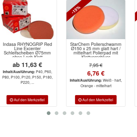
-15%
-20%
StarChem Polierschwamm
sia 1934 siafast
Ø150 x 25 mm glatt hart /
Korundpapier blau
mittelhart Polierpad mit
Schleifscheiben 6-Loch
Klettverschluss
Ø150 Klett
7,95 €
0,60 €
6,76 €
0,48 €
Weiß - hart,
P240, P500
Inhalt/Ausführung:
Inhalt/Ausführung:
Orange - mittelhart