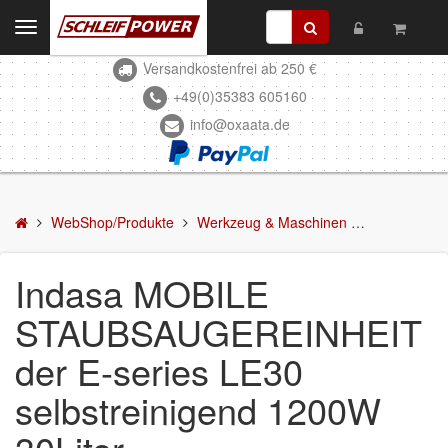
Toggle
navigation
Versandkostenfrei ab 250 €
Kontakt
+49(0)35383 605160
info@oxaata.de
WebShop/Produkte
Schleifmittel
Kleben & Beschichten
WebShop/Produkte
Werkzeug & Maschinen
Staubsauge
Abdecken
Indasa MOBILE
Spachteln
STAUBSAUGEREINHEIT
Lackieren
der E-series LE30
Polieren
selbstreinigend 1200W
Malerbedarf & Zubehör