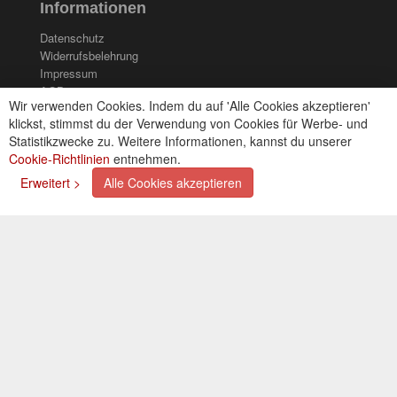
Informationen
Datenschutz
Widerrufsbelehrung
Impressum
AGB
Wir verwenden Cookies. Indem du auf 'Alle Cookies akzeptieren'
Kontakt
klickst, stimmst du der Verwendung von Cookies für Werbe- und
Cookies einstellungen
Statistikzwecke zu. Weitere Informationen, kannst du unserer
Cookie-Richtlinien
entnehmen.
Zahlungsarten
Erweitert >
Alle Cookies akzeptieren
Kreditkarte (via PayPal)
Lastschrift (via PayPal)
Vorkasse
Bar bei Selbstabholung
Newsletter
Abonnieren Sie unseren kostenlosen Newsletter und
verpassen Sie nie mehr Neuigkeiten oder Aktionen!
Der Newsletter ist jederzeit über einen Link in der eMail
wieder abbestellbar.