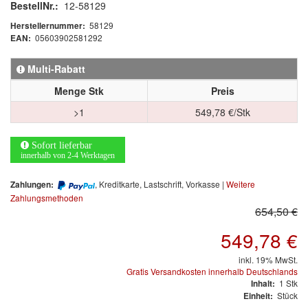
BestellNr.:
12-58129
Mischfarben
58129
Herstellernummer:
05603902581292
EAN:
Restposten
Multi-Rabatt
Informationsmaterial
Menge Stk
Preis
MARKEN
>1
549,78 €/Stk
3M
(1)
Sofort lieferbar
innerhalb von 2-4 Werktagen
Colad
(2)
, Kreditkarte, Lastschrift, Vorkasse |
Weitere
Zahlungen:
COLOR-EXPERT
(9)
Zahlungsmethoden
654,50 €
E-D
(1)
549,78 €
EVERCOAT
(1)
inkl. 19% MwSt.
Gratis Versandkosten innerhalb Deutschlands
Facdos
(2)
1
Stk
Inhalt:
Stück
Einheit: