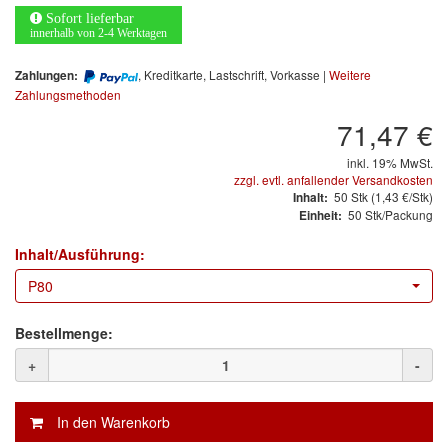
Arbeitsschutz
Sofort lieferbar
innerhalb von 2-4 Werktagen
Luftfilter
, Kreditkarte, Lastschrift, Vorkasse |
Weitere
Zahlungen:
Mischfarben
Zahlungsmethoden
71,47 €
Restposten
inkl. 19% MwSt.
zzgl. evtl. anfallender Versandkosten
Informationsmaterial
50
Stk
(1,43 €/Stk)
Inhalt:
50 Stk/Packung
Einheit:
MARKEN
Inhalt/Ausführung:
3M
(1)
P80
Colad
(2)
Bestellmenge:
COLOR-EXPERT
(9)
+
-
E-D
(1)
EVERCOAT
(1)