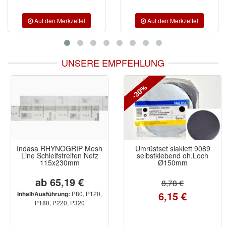
UNSERE EMPFEHLUNG
-30%
Indasa RHYNOGRIP Mesh
Umrüstset siaklett 9089
Line Schleifstreifen Netz
selbstklebend oh.Loch
115x230mm
Ø150mm
ab 65,19 €
8,78 €
6,15 €
P80, P120,
Inhalt/Ausführung:
P180, P220, P320