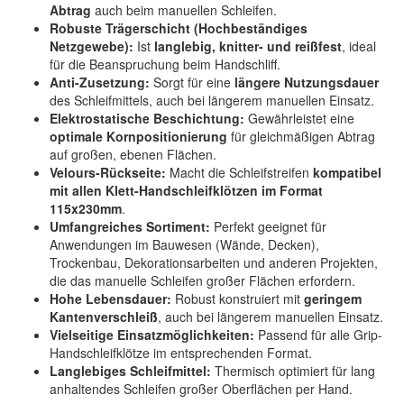
Abtrag
auch beim manuellen Schleifen.
Robuste Trägerschicht (Hochbeständiges
Netzgewebe):
Ist
langlebig, knitter- und reißfest
, ideal
für die Beanspruchung beim Handschliff.
Anti-Zusetzung:
Sorgt für eine
längere Nutzungsdauer
des Schleifmittels, auch bei längerem manuellen Einsatz.
Elektrostatische Beschichtung:
Gewährleistet eine
optimale Kornpositionierung
für gleichmäßigen Abtrag
auf großen, ebenen Flächen.
Velours-Rückseite:
Macht die Schleifstreifen
kompatibel
mit allen Klett-Handschleifklötzen im Format
115x230mm
.
Umfangreiches Sortiment:
Perfekt geeignet für
Anwendungen im Bauwesen (Wände, Decken),
Trockenbau, Dekorationsarbeiten und anderen Projekten,
die das manuelle Schleifen großer Flächen erfordern.
Hohe Lebensdauer:
Robust konstruiert mit
geringem
Kantenverschleiß
, auch bei längerem manuellen Einsatz.
Vielseitige Einsatzmöglichkeiten:
Passend für alle Grip-
Handschleifklötze im entsprechenden Format.
Langlebiges Schleifmittel:
Thermisch optimiert für lang
anhaltendes Schleifen großer Oberflächen per Hand.