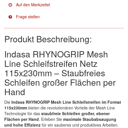
Facdos
(2)
Finixa
(5)
Indasa
(113)
Produkt Beschreibung:
KWASNY
(2)
Indasa RHYNOGRIP Mesh
Mirka
(8)
Line Schleifstreifen Netz
115x230mm – Staubfreies
no-name
(1)
Schleifen großer Flächen per
Novol
(1)
Hand
Prevost
(3)
Die
Indasa RHYNOGRIP Mesh Line Schleifstreifen im Format
Proma
(3)
115x230mm
bieten die revolutionären Vorteile der Mesh Line
Technologie für das
staubfreie Schleifen großer, ebener
Sia
(21)
Flächen per Hand
. Erleben Sie
maximale Staubabsaugung
und hohe Effizienz
für ein sauberes und produktives Arbeiten.