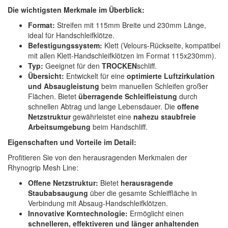
Spectral
(3)
Die wichtigsten Merkmale im Überblick:
Format:
Streifen mit 115mm Breite und 230mm Länge,
StarChem
(5)
ideal für Handschleifklötze.
Befestigungssystem:
Klett (Velours-Rückseite, kompatibel
Sundstrom
(1)
mit allen Klett-Handschleifklötzen im Format 115x230mm).
Typ:
Geeignet für den
TROCKEN
schliff.
Troton
(4)
Übersicht:
Entwickelt für eine
optimierte Luftzirkulation
und Absaugleistung
beim manuellen Schleifen großer
Wibeco
(2)
Flächen. Bietet
überragende Schleifleistung
durch
schnellen Abtrag und lange Lebensdauer. Die
offene
ZVG
(1)
Netzstruktur
gewährleistet eine
nahezu staubfreie
Arbeitsumgebung
beim Handschliff.
Eigenschaften und Vorteile im Detail:
Profitieren Sie von den herausragenden Merkmalen der
Rhynogrip Mesh Line:
Offene Netzstruktur:
Bietet
herausragende
Staubabsaugung
über die gesamte Schleiffläche in
Verbindung mit Absaug-Handschleifklötzen.
Innovative Korntechnologie:
Ermöglicht einen
schnelleren, effektiveren und länger anhaltenden