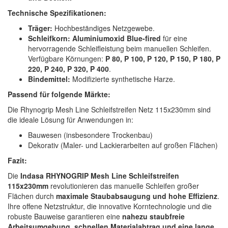
Technische Spezifikationen:
Träger:
Hochbeständiges Netzgewebe.
Schleifkorn:
Aluminiumoxid Blue-fired
für eine
hervorragende Schleifleistung beim manuellen Schleifen.
Verfügbare Körnungen:
P 80, P 100, P 120, P 150, P 180, P
220, P 240, P 320, P 400
.
Bindemittel:
Modifizierte synthetische Harze.
Passend für folgende Märkte:
Die Rhynogrip Mesh Line Schleifstreifen Netz 115x230mm sind
die ideale Lösung für Anwendungen in:
Bauwesen (insbesondere Trockenbau)
Dekorativ (Maler- und Lackierarbeiten auf großen Flächen)
Fazit:
Die
Indasa RHYNOGRIP Mesh Line Schleifstreifen
115x230mm
revolutionieren das manuelle Schleifen großer
Flächen durch
maximale Staubabsaugung und hohe Effizienz
.
Ihre offene Netzstruktur, die innovative Korntechnologie und die
robuste Bauweise garantieren eine
nahezu staubfreie
Arbeitsumgebung, schnellen Materialabtrag und eine lange