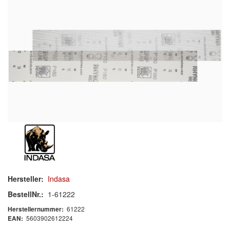
Schleif-Handpads
Zubehör/Hilfsmittel
Kleben & Beschichten
Abdecken
Spachteln
Lackieren
Polieren
Malerbedarf & Zubehör
Hersteller:
Indasa
Werkzeug & Maschinen
BestellNr.:
1-61222
61222
Herstellernummer:
Reinigen
5603902612224
EAN: