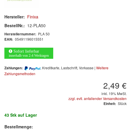
MARKEN
Hersteller:
Finixa
BestellNr.:
12-PLA50
3M
(1)
PLA 50
Herstellernummer:
Colad
(2)
05491196015551
EAN:
COLOR-EXPERT
(9)
Sofort lieferbar
innerhalb von 2-4 Werktagen
E-D
(1)
, Kreditkarte, Lastschrift, Vorkasse |
Weitere
Zahlungen:
Zahlungsmethoden
EVERCOAT
(1)
2,49 €
Facdos
(2)
inkl. 19% MwSt.
zzgl. evtl. anfallender Versandkosten
Finixa
(5)
Stück
Einheit:
Indasa
(113)
43 Stk
auf Lager
KWASNY
(2)
Bestellmenge: