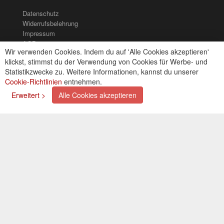
Datenschutz
Widerrufsbelehrung
Impressum
AGB
Wir verwenden Cookies. Indem du auf 'Alle Cookies akzeptieren'
Kontakt
klickst, stimmst du der Verwendung von Cookies für Werbe- und
Cookies einstellungen
Statistikzwecke zu. Weitere Informationen, kannst du unserer
Cookie-Richtlinien
entnehmen.
Zahlungsarten
Erweitert >
Alle Cookies akzeptieren
Kreditkarte (via PayPal)
Lastschrift (via PayPal)
Vorkasse
Bar bei Selbstabholung
Newsletter
Abonnieren Sie unseren kostenlosen Newsletter und
verpassen Sie nie mehr Neuigkeiten oder Aktionen!
Der Newsletter ist jederzeit über einen Link in der eMail
wieder abbestellbar.