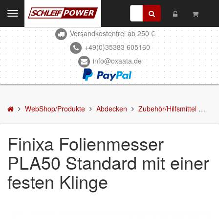
Toggle
navigation
Versandkostenfrei ab 250 €
Kontakt
+49(0)35383 605160
info@oxaata.de
WebShop/Produkte
Schleifmittel
Kleben & Beschichten
WebShop/Produkte
Abdecken
Zubehör/Hilfsmittel
Fin
Abdecken
Finixa Folienmesser
Abklebeband
PLA50 Standard mit einer
Abdeckfolie
festen Klinge
Abdeckpapier
Zubehör/Hilfsmittel