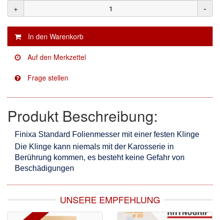
+
-
Mirka
(8)
no-name
(1)
Novol
(1)
Prevost
(3)
Proma
(3)
Produkt Beschreibung:
Sia
(21)
Spectral
(3)
Finixa Standard Folienmesser mit einer festen Klinge
Die Klinge kann niemals mit der Karosserie in
StarChem
(5)
Berührung kommen, es besteht keine Gefahr von
Beschädigungen
Sundstrom
(1)
Troton
(4)
UNSERE EMPFEHLUNG
Wibeco
(2)