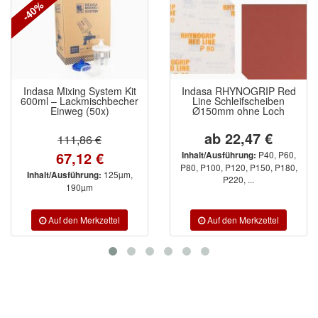
ZVG
(1)
a Mixing System Kit
Indasa RHYNOGRIP Red
Indas
 – Lackmischbecher
Line Schleifscheiben
Einweg (50x)
Ø150mm ohne Loch
S
80x8
ab 22,47 €
111,86 €
67,12 €
P40, P60,
Inhalt/Ausführung:
Inhalt
P80, P100, P120, P150, P180,
125µm,
t/Ausführung:
P220, ...
190µm