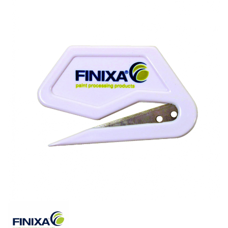
Spachteln
Lackieren
Polieren
Malerbedarf & Zubehör
Werkzeug & Maschinen
Reinigen
Arbeitsschutz
Luftfilter
Mischfarben
Restposten
Informationsmaterial