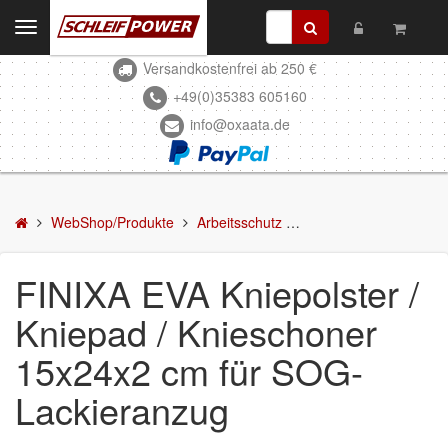
Toggle
navigation
Versandkostenfrei ab 250 €
Kontakt
+49(0)35383 605160
info@oxaata.de
WebShop/Produkte
Schleifmittel
Kleben & Beschichten
WebShop/Produkte
Arbeitsschutz
Zubehör/Hilfsmittel
Abdecken
FINIXA EVA Kniepolster /
Spachteln
Kniepad / Knieschoner
Lackieren
15x24x2 cm für SOG-
Polieren
Lackieranzug
Malerbedarf & Zubehör