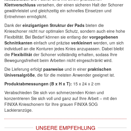
Klettverschluss
versehen, der einen sicheren Halt der Schoner
Wibeco
(2)
gewährleistet und gleichzeitig ein schnelles Einsetzen und
Entnehmen ermöglicht.
ZVG
(1)
Dank der
einzigartigen Struktur der Pads
bieten die
Knieschoner nicht nur optimalen Schutz, sondern auch eine hohe
Flexibilität. Bei Bedarf können sie entlang der
vorgegebenen
Schnittkanten
einfach und präzise
verkleinert
werden, um sich
individuell an die Konturen jedes Knies anzupassen. Dabei bleibt
die
Flexibilität
der Schoner vollständig erhalten, sodass Ihre
Bewegungsfreiheit beim Arbeiten nicht eingeschränkt wird.
Die Lieferung erfolgt
paarweise
und in einer
praktischen
Universalgröße
, die für die meisten Anwender geeignet ist.
Produktabmessungen (B x H x T):
15 x 24 x 2 cm
Verabschieden Sie sich von schmerzenden Knien und
konzentrieren Sie sich voll und ganz auf Ihre Arbeit – mit den
FINIXA Knieschonern für Ihre grauen FINIXA SOG
Lackieranzüge.
UNSERE EMPFEHLUNG