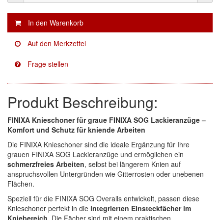
KWASNY
(2)
Mirka
(8)
no-name
(1)
Novol
(1)
Prevost
(3)
Produkt Beschreibung:
Proma
(3)
FINIXA Knieschoner für graue FINIXA SOG Lackieranzüge –
Komfort und Schutz für kniende Arbeiten
Sia
(21)
Die FINIXA Knieschoner sind die ideale Ergänzung für Ihre
Spectral
(3)
grauen FINIXA SOG Lackieranzüge und ermöglichen ein
schmerzfreies Arbeiten
, selbst bei längerem Knien auf
StarChem
(5)
anspruchsvollen Untergründen wie Gitterrosten oder unebenen
Flächen.
Sundstrom
(1)
Speziell für die FINIXA SOG Overalls entwickelt, passen diese
Knieschoner perfekt in die
integrierten Einsteckfächer im
Troton
(4)
Kniebereich
. Die Fächer sind mit einem praktischen