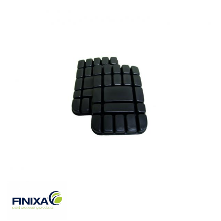
Werkzeug & Maschinen
Reinigen
Arbeitsschutz
Atemschutz
Arbeitsbekleidung
Handschuhe
Hautschutz
Zubehör/Hilfsmittel
Luftfilter
Mischfarben
Restposten