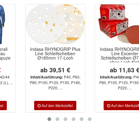
Indasa RHYNOGRIP Plus
Indasa RHYNOGRIP Red
Line Schleifscheiben
Line Excenter
Ø185mm 17-Loch
Schleifscheiben Ø75mm
ohne Loch Klett
ab 39,51 €
ab 11,63 €
P40, P60,
P40, P60,
Inhalt/Ausführung:
Inhalt/Ausführung:
P80, P100, P120, P150, P180,
P80, P100, P120, P150, P180,
P220, ...
P220, ...