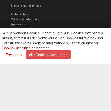
Informationen
Datenschutz
Widerrufsbelehrung
Impressum
AGB
Wir verwenden Cookies. Indem du auf 'Alle Cookies akzeptieren'
Kontakt
klickst, stimmst du der Verwendung von Cookies für Werbe- und
Cookies einstellungen
Statistikzwecke zu. Weitere Informationen, kannst du unserer
Cookie-Richtlinien
entnehmen.
Zahlungsarten
Erweitert >
Alle Cookies akzeptieren
Kreditkarte (via PayPal)
Lastschrift (via PayPal)
Vorkasse
Bar bei Selbstabholung
Newsletter
Abonnieren Sie unseren kostenlosen Newsletter und
verpassen Sie nie mehr Neuigkeiten oder Aktionen!
Der Newsletter ist jederzeit über einen Link in der eMail