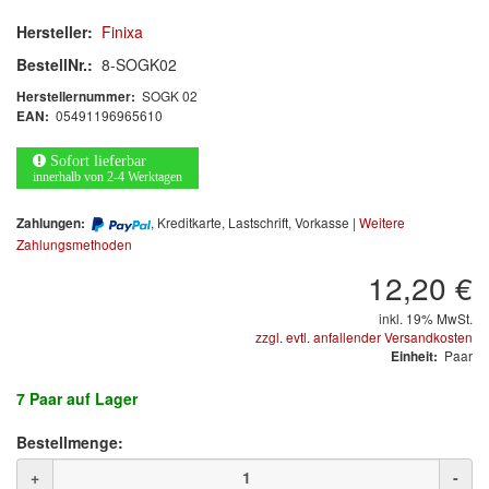
Hersteller:
Finixa
Informationsmaterial
BestellNr.:
8-SOGK02
MARKEN
SOGK 02
Herstellernummer:
05491196965610
EAN:
3M
(1)
Sofort lieferbar
innerhalb von 2-4 Werktagen
Colad
(2)
, Kreditkarte, Lastschrift, Vorkasse |
Weitere
Zahlungen:
COLOR-EXPERT
(9)
Zahlungsmethoden
12,20 €
E-D
(1)
inkl. 19% MwSt.
EVERCOAT
(1)
zzgl. evtl. anfallender Versandkosten
Paar
Einheit:
Facdos
(2)
7 Paar
auf Lager
Finixa
(5)
Bestellmenge:
Indasa
(113)
+
-