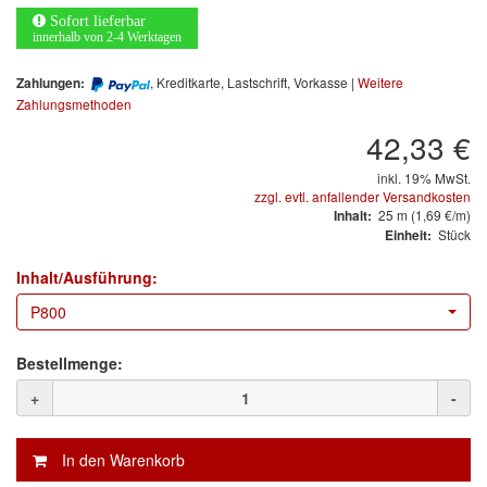
Arbeitsschutz
Sofort lieferbar
innerhalb von 2-4 Werktagen
Luftfilter
, Kreditkarte, Lastschrift, Vorkasse |
Weitere
Zahlungen:
Mischfarben
Zahlungsmethoden
42,33 €
Restposten
inkl. 19% MwSt.
Informationsmaterial
zzgl. evtl. anfallender Versandkosten
25
m
(1,69 €/m)
Inhalt:
Stück
Einheit:
MARKEN
Inhalt/Ausführung:
3M
(1)
P800
Colad
(2)
Bestellmenge:
COLOR-EXPERT
(9)
+
-
E-D
(1)
EVERCOAT
(1)