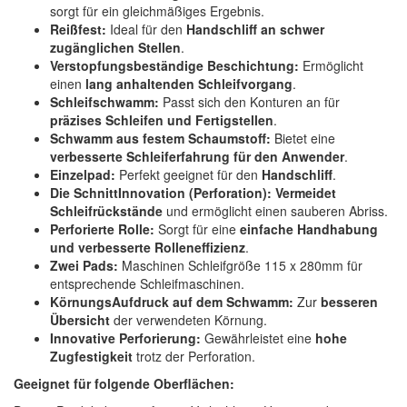
sorgt für ein gleichmäßiges Ergebnis.
Reißfest:
Ideal für den
Handschliff an schwer
zugänglichen Stellen
.
Verstopfungsbeständige Beschichtung:
Ermöglicht
einen
lang anhaltenden Schleifvorgang
.
Schleifschwamm:
Passt sich den Konturen an für
präzises Schleifen und Fertigstellen
.
Schwamm aus festem Schaumstoff:
Bietet eine
verbesserte Schleiferfahrung für den Anwender
.
Einzelpad:
Perfekt geeignet für den
Handschliff
.
Die SchnittInnovation (Perforation):
Vermeidet
Schleifrückstände
und ermöglicht einen sauberen Abriss.
Perforierte Rolle:
Sorgt für eine
einfache Handhabung
und verbesserte Rolleneffizienz
.
Zwei Pads:
Maschinen Schleifgröße 115 x 280mm für
entsprechende Schleifmaschinen.
KörnungsAufdruck auf dem Schwamm:
Zur
besseren
Übersicht
der verwendeten Körnung.
Innovative Perforierung:
Gewährleistet eine
hohe
Zugfestigkeit
trotz der Perforation.
Geeignet für folgende Oberflächen: