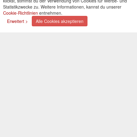
klickst, stimmst du der Verwendung von Cookies für Werbe- und
Cookies einstellungen
Statistikzwecke zu. Weitere Informationen, kannst du unserer
Cookie-Richtlinien
entnehmen.
Zahlungsarten
Erweitert >
Alle Cookies akzeptieren
Kreditkarte (via PayPal)
Lastschrift (via PayPal)
Vorkasse
Bar bei Selbstabholung
Newsletter
Abonnieren Sie unseren kostenlosen Newsletter und
verpassen Sie nie mehr Neuigkeiten oder Aktionen!
Der Newsletter ist jederzeit über einen Link in der eMail
wieder abbestellbar.
© 2026 OXAATA GmbH