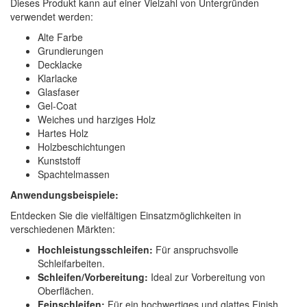
Dieses Produkt kann auf einer Vielzahl von Untergründen
verwendet werden:
Alte Farbe
Grundierungen
Decklacke
Klarlacke
Glasfaser
Gel-Coat
Weiches und harziges Holz
Hartes Holz
Holzbeschichtungen
Kunststoff
Spachtelmassen
Anwendungsbeispiele:
Entdecken Sie die vielfältigen Einsatzmöglichkeiten in
verschiedenen Märkten:
Hochleistungsschleifen:
Für anspruchsvolle
Schleifarbeiten.
Schleifen/Vorbereitung:
Ideal zur Vorbereitung von
Oberflächen.
Feinschleifen:
Für ein hochwertiges und glattes Finish.