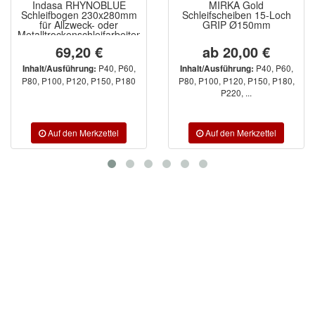
Indasa RHYNOBLUE
MIRKA Gold
Schleifbogen 230x280mm
Schleifscheiben 15-Loch
für Allzweck- oder
GRIP Ø150mm
Metalltrockenschleifarbeiten
69,20 €
ab 20,00 €
P40, P60,
P40, P60,
Inhalt/Ausführung:
Inhalt/Ausführung:
P80, P100, P120, P150, P180
P80, P100, P120, P150, P180,
P220, ...