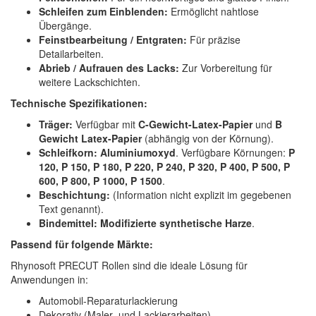
Schleifen zum Einblenden:
Ermöglicht nahtlose
Übergänge.
Feinstbearbeitung / Entgraten:
Für präzise
Detailarbeiten.
Abrieb / Aufrauen des Lacks:
Zur Vorbereitung für
weitere Lackschichten.
Technische Spezifikationen:
Träger:
Verfügbar mit
C-Gewicht-Latex-Papier
und
B
Gewicht Latex-Papier
(abhängig von der Körnung).
Schleifkorn:
Aluminiumoxyd
. Verfügbare Körnungen:
P
120, P 150, P 180, P 220, P 240, P 320, P 400, P 500, P
600, P 800, P 1000, P 1500
.
Beschichtung:
(Information nicht explizit im gegebenen
Text genannt).
Bindemittel:
Modifizierte synthetische Harze
.
Passend für folgende Märkte:
Rhynosoft PRECUT Rollen sind die ideale Lösung für
Anwendungen in:
Automobil-Reparaturlackierung
Dekorativ (Maler- und Lackierarbeiten)