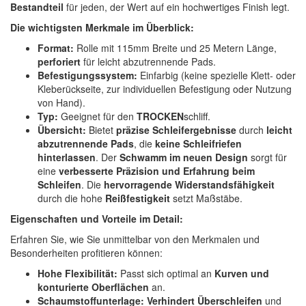
Bestandteil
für jeden, der Wert auf ein hochwertiges Finish legt.
Spectral
(3)
Die wichtigsten Merkmale im Überblick:
StarChem
(5)
Format:
Rolle mit 115mm Breite und 25 Metern Länge,
perforiert
für leicht abzutrennende Pads.
Sundstrom
(1)
Befestigungssystem:
Einfarbig (keine spezielle Klett- oder
Kleberückseite, zur individuellen Befestigung oder Nutzung
Troton
(4)
von Hand).
Typ:
Geeignet für den
TROCKEN
schliff.
Wibeco
(2)
Übersicht:
Bietet
präzise Schleifergebnisse
durch
leicht
abzutrennende Pads
, die
keine Schleifriefen
ZVG
(1)
hinterlassen
. Der
Schwamm im neuen Design
sorgt für
eine
verbesserte Präzision und Erfahrung beim
Schleifen
. Die
hervorragende Widerstandsfähigkeit
durch die hohe
Reißfestigkeit
setzt Maßstäbe.
Eigenschaften und Vorteile im Detail:
Erfahren Sie, wie Sie unmittelbar von den Merkmalen und
Besonderheiten profitieren können:
Hohe Flexibilität:
Passt sich optimal an
Kurven und
konturierte Oberflächen
an.
Schaumstoffunterlage:
Verhindert Überschleifen
und