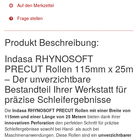
Facdos
(2)
Finixa
(5)
Indasa
(113)
Produkt Beschreibung:
KWASNY
(2)
Indasa RHYNOSOFT
Mirka
(8)
PRECUT Rollen 115mm x 25m
– Der unverzichtbare
no-name
(1)
Bestandteil Ihrer Werkstatt für
Novol
(1)
präzise Schleifergebnisse
Prevost
(3)
Die
Indasa RHYNOSOFT PRECUT Rollen mit einer Breite von
Proma
(3)
115mm und einer Länge von 25 Metern
bieten dank ihrer
innovativen Perforation
den perfekten Schnitt für präzise
Sia
(21)
Schleifergebnisse sowohl bei Hand- als auch bei
Maschinenanwendungen. Diese Rollen sind ein
unverzichtbarer