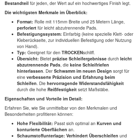
Bestandteil
für jeden, der Wert auf ein hochwertiges Finish legt.
Spectral
(3)
Die wichtigsten Merkmale im Überblick:
StarChem
(5)
Format:
Rolle mit 115mm Breite und 25 Metern Länge,
perforiert
für leicht abzutrennende Pads.
Sundstrom
(1)
Befestigungssystem:
Einfarbig (keine spezielle Klett- oder
Kleberückseite, zur individuellen Befestigung oder Nutzung
Troton
(4)
von Hand).
Typ:
Geeignet für den
TROCKEN
schliff.
Wibeco
(2)
Übersicht:
Bietet
präzise Schleifergebnisse
durch
leicht
abzutrennende Pads
, die
keine Schleifriefen
ZVG
(1)
hinterlassen
. Der
Schwamm im neuen Design
sorgt für
eine
verbesserte Präzision und Erfahrung beim
Schleifen
. Die
hervorragende Widerstandsfähigkeit
durch die hohe
Reißfestigkeit
setzt Maßstäbe.
Eigenschaften und Vorteile im Detail:
Erfahren Sie, wie Sie unmittelbar von den Merkmalen und
Besonderheiten profitieren können:
Hohe Flexibilität:
Passt sich optimal an
Kurven und
konturierte Oberflächen
an.
Schaumstoffunterlage:
Verhindert Überschleifen
und