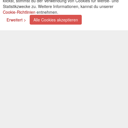
klickst, stimmst du der Verwendung von Cookies für Werbe- und
Cookies einstellungen
Statistikzwecke zu. Weitere Informationen, kannst du unserer
Cookie-Richtlinien
entnehmen.
Zahlungsarten
Erweitert >
Alle Cookies akzeptieren
Kreditkarte (via PayPal)
Lastschrift (via PayPal)
Vorkasse
Bar bei Selbstabholung
Newsletter
Abonnieren Sie unseren kostenlosen Newsletter und
verpassen Sie nie mehr Neuigkeiten oder Aktionen!
Der Newsletter ist jederzeit über einen Link in der eMail
wieder abbestellbar.
© 2026 OXAATA GmbH