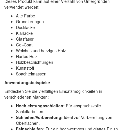
Dieses Produkt kann auf einer Vielzahl von Untergründen
verwendet werden:
Alte Farbe
Grundierungen
Decklacke
Klarlacke
Glasfaser
Gel-Coat
Weiches und harziges Holz
Hartes Holz
Holzbeschichtungen
Kunststoff
Spachtelmassen
Anwendungsbeispiele:
Entdecken Sie die vielfältigen Einsatzmöglichkeiten in
verschiedenen Märkten:
Hochleistungsschleifen:
Für anspruchsvolle
Schleifarbeiten.
Schleifen/Vorbereitung:
Ideal zur Vorbereitung von
Oberflächen.
Feinschleifen:
Für ein hochwertiges und glattes Finish.