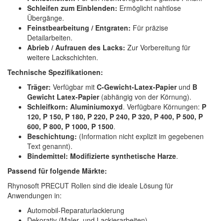
Schleifen zum Einblenden:
Ermöglicht nahtlose
Übergänge.
Feinstbearbeitung / Entgraten:
Für präzise
Detailarbeiten.
Abrieb / Aufrauen des Lacks:
Zur Vorbereitung für
weitere Lackschichten.
Technische Spezifikationen:
Träger:
Verfügbar mit
C-Gewicht-Latex-Papier
und
B
Gewicht Latex-Papier
(abhängig von der Körnung).
Schleifkorn:
Aluminiumoxyd
. Verfügbare Körnungen:
P
120, P 150, P 180, P 220, P 240, P 320, P 400, P 500, P
600, P 800, P 1000, P 1500
.
Beschichtung:
(Information nicht explizit im gegebenen
Text genannt).
Bindemittel:
Modifizierte synthetische Harze
.
Passend für folgende Märkte:
Rhynosoft PRECUT Rollen sind die ideale Lösung für
Anwendungen in:
Automobil-Reparaturlackierung
Dekorativ (Maler- und Lackierarbeiten)