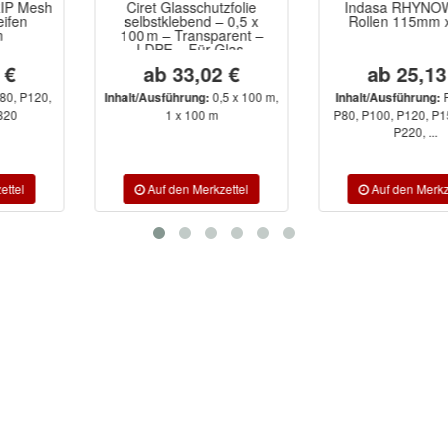
Ciret Glasschutzfolie
Indasa RHYNOWOOD
selbstklebend – 0,5 x
Rollen 115mm x 50m
100 m – Transparent –
LDPE – Für Glas,
Kunststoff & empfindliche
ab 33,02 €
ab 25,13 €
Oberflächen
0,5 x 100 m,
P40, P60,
Inhalt/Ausführung:
Inhalt/Ausführung:
1 x 100 m
P80, P100, P120, P150, P180,
P220, ...