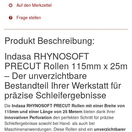
Facdos
(2)
Finixa
(5)
Indasa
(113)
Produkt Beschreibung:
KWASNY
(2)
Indasa RHYNOSOFT
Mirka
(8)
PRECUT Rollen 115mm x 25m
– Der unverzichtbare
no-name
(1)
Bestandteil Ihrer Werkstatt für
Novol
(1)
präzise Schleifergebnisse
Prevost
(3)
Die
Indasa RHYNOSOFT PRECUT Rollen mit einer Breite von
Proma
(3)
115mm und einer Länge von 25 Metern
bieten dank ihrer
innovativen Perforation
den perfekten Schnitt für präzise
Sia
(21)
Schleifergebnisse sowohl bei Hand- als auch bei
Maschinenanwendungen. Diese Rollen sind ein
unverzichtbarer