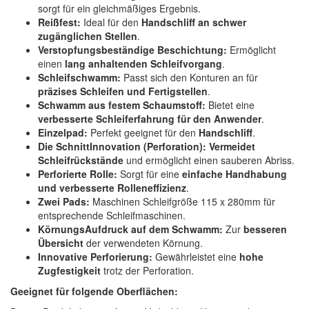
sorgt für ein gleichmäßiges Ergebnis.
Reißfest:
Ideal für den
Handschliff an schwer
zugänglichen Stellen
.
Verstopfungsbeständige Beschichtung:
Ermöglicht
einen
lang anhaltenden Schleifvorgang
.
Schleifschwamm:
Passt sich den Konturen an für
präzises Schleifen und Fertigstellen
.
Schwamm aus festem Schaumstoff:
Bietet eine
verbesserte Schleiferfahrung für den Anwender
.
Einzelpad:
Perfekt geeignet für den
Handschliff
.
Die SchnittInnovation (Perforation):
Vermeidet
Schleifrückstände
und ermöglicht einen sauberen Abriss.
Perforierte Rolle:
Sorgt für eine
einfache Handhabung
und verbesserte Rolleneffizienz
.
Zwei Pads:
Maschinen Schleifgröße 115 x 280mm für
entsprechende Schleifmaschinen.
KörnungsAufdruck auf dem Schwamm:
Zur
besseren
Übersicht
der verwendeten Körnung.
Innovative Perforierung:
Gewährleistet eine
hohe
Zugfestigkeit
trotz der Perforation.
Geeignet für folgende Oberflächen: