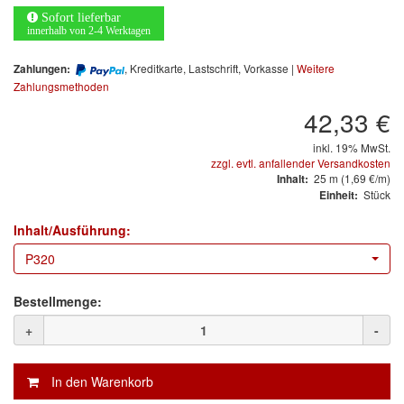
Arbeitsschutz
Sofort lieferbar
innerhalb von 2-4 Werktagen
Luftfilter
, Kreditkarte, Lastschrift, Vorkasse |
Weitere
Zahlungen:
Mischfarben
Zahlungsmethoden
42,33 €
Restposten
inkl. 19% MwSt.
Informationsmaterial
zzgl. evtl. anfallender Versandkosten
25
m
(1,69 €/m)
Inhalt:
Stück
Einheit:
MARKEN
Inhalt/Ausführung:
3M
(1)
P320
Colad
(2)
Bestellmenge:
COLOR-EXPERT
(9)
+
-
E-D
(1)
EVERCOAT
(1)