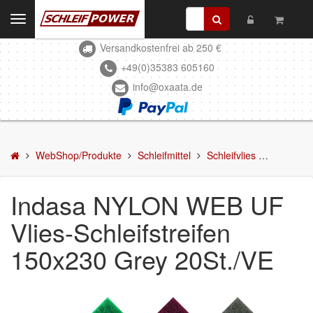
Toggle
navigation
Versandkostenfrei ab 250 €
Kontakt
+49(0)35383 605160
info@oxaata.de
WebShop/Produkte
Schleifmittel
Schleifscheiben
WebShop/Produkte
Schleifmittel
Schleifvlies
Indasa N
DELTA-Schleifscheiben
Indasa NYLON WEB UF
Schleifstreifen
Vlies-Schleifstreifen
Schleifmittel in Rollen
150x230 Grey 20St./VE
Schleifbogen
Schleifvlies
Schleifblüten