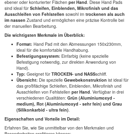
ebener oder konturierter Flächen
per Hand
. Diese Hand Pads
Spectral
(3)
sind ideal für
Schleifen, Einblenden, Mikrofinish und das
Ausschleifen von Fehlstellen
sowohl im
trockenen als auch
StarChem
(5)
im nassen
Zustand und ermöglichen eine präzise Kontrolle bei
der manuellen Bearbeitung.
Sundstrom
(1)
Die wichtigsten Merkmale im Überblick:
Troton
(4)
Format:
Hand Pad mit den Abmessungen 150x230mm,
ideal für die komfortable Handhabung.
Wibeco
(2)
Befestigungssystem:
Einfarbig (keine spezielle
Befestigung notwendig, zur direkten Anwendung von
ZVG
(1)
Hand).
Typ:
Geeignet für
TROCKEN- und NASS
schliff.
Übersicht:
Die spezielle
Gewebekonstruktion
ist ideal für
das großflächige Schleifen, Einblenden, Mikrofinish und
Ausschleifen von Fehlstellen
per Hand
. Verfügbar in drei
verschiedenen Qualitäten:
Grün (Aluminiumoxyd -
medium), Rot (Aluminiumoxyd - sehr fein) und Grau
(Silikonkarbid - ultra fein)
.
Eigenschaften und Vorteile im Detail:
Erfahren Sie, wie Sie unmittelbar von den Merkmalen und
Besonderheiten profitieren können: