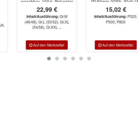
waschbar, 100 % Polyester
Ø150mm 20Stk. Klett 15-
Loch
22,99 €
15,02 €
Gr.M
P320,
Inhalt/Ausführung:
Inhalt/Ausführung:
(46/48), Gr.L (50/52), Gr.XL
P500, P800
(54/56), Gr.XXL ...