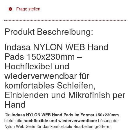
Facdos
(2)
Finixa
(5)
Produkt Beschreibung:
Indasa
(113)
Indasa NYLON WEB Hand
KWASNY
(2)
Pads 150x230mm –
Mirka
(8)
Hochflexibel und
wiederverwendbar für
no-name
(1)
komfortables Schleifen,
Novol
(1)
Einblenden und Mikrofinish per
Prevost
(3)
Hand
Proma
(3)
Die
Indasa NYLON WEB Hand Pads im Format 150x230mm
bieten die
hochflexible und wiederverwendbare
Lösung der
Sia
(21)
Nylon Web-Serie für das komfortable Bearbeiten größerer,