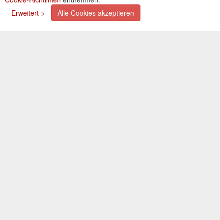
Zahlungsarten
Erweitert >
Alle Cookies akzeptieren
Kreditkarte (via PayPal)
Lastschrift (via PayPal)
Vorkasse
Bar bei Selbstabholung
Newsletter
Abonnieren Sie unseren kostenlosen Newsletter und
verpassen Sie nie mehr Neuigkeiten oder Aktionen!
Der Newsletter ist jederzeit über einen Link in der eMail
wieder abbestellbar.
© 2026 OXAATA GmbH
Impressum
AGB
Kontakt