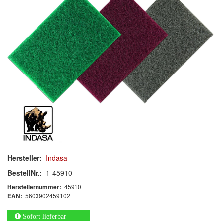
Schleif-Handpads
Zubehör/Hilfsmittel
Kleben & Beschichten
Abdecken
Spachteln
Lackieren
Polieren
Hersteller:
Indasa
Malerbedarf & Zubehör
BestellNr.:
1-45910
Werkzeug & Maschinen
45910
Herstellernummer:
5603902459102
EAN:
Reinigen
Sofort lieferbar