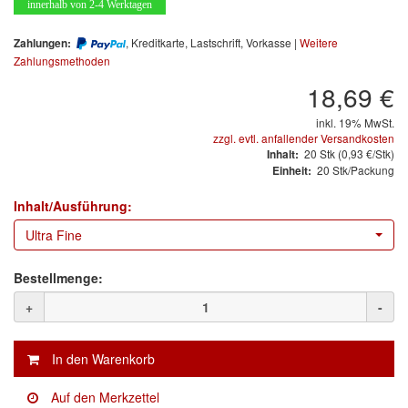
Arbeitsschutz
innerhalb von 2-4 Werktagen
, Kreditkarte, Lastschrift, Vorkasse |
Weitere
Zahlungen:
Luftfilter
Zahlungsmethoden
Mischfarben
18,69 €
inkl. 19% MwSt.
Restposten
zzgl. evtl. anfallender Versandkosten
20
Stk
(0,93 €/Stk)
Inhalt:
Informationsmaterial
20 Stk/Packung
Einheit:
Inhalt/Ausführung:
MARKEN
Ultra Fine
3M
(1)
Bestellmenge:
Colad
(2)
+
-
COLOR-EXPERT
(9)
E-D
(1)
EVERCOAT
(1)