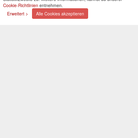
Cookie-Richtlinien
entnehmen.
Zahlungsarten
Erweitert >
Alle Cookies akzeptieren
Kreditkarte (via PayPal)
Lastschrift (via PayPal)
Vorkasse
Bar bei Selbstabholung
Newsletter
Abonnieren Sie unseren kostenlosen Newsletter und
verpassen Sie nie mehr Neuigkeiten oder Aktionen!
Der Newsletter ist jederzeit über einen Link in der eMail
wieder abbestellbar.
© 2026 OXAATA GmbH
Impressum
AGB
Kontakt