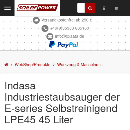
Toggle
navigation
Versandkostenfrei ab 250 €
Kontakt
+49(0)35383 605160
info@oxaata.de
WebShop/Produkte
Schleifmittel
Kleben & Beschichten
WebShop/Produkte
Werkzeug & Maschinen
Staubsauge
Abdecken
Indasa
Spachteln
Industriestaubsauger der
Lackieren
E-series Selbstreinigend
Polieren
LPE45 45 Liter
Malerbedarf & Zubehör