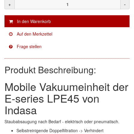
Finixa
(5)
+
-
Indasa
(113)
KWASNY
(2)
Mirka
(8)
no-name
(1)
Novol
(1)
Produkt Beschreibung:
Prevost
(3)
Mobile Vakuumeinheit der
Proma
(3)
E-series LPE45 von
Sia
(21)
Indasa
Spectral
(3)
Staubabsaugung nach Bedarf - elektrisch oder pneumatisch.
StarChem
(5)
Selbstreinigende Doppelfiltration -> Verhindert