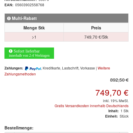
05603902558768
EAN:
Mischfarben
Multi-Rabatt
Restposten
Menge Stk
Preis
Informationsmaterial
>1
749,70 €/Stk
MARKEN
Sofort lieferbar
innerhalb von 2-4 Werktagen
3M
(1)
, Kreditkarte, Lastschrift, Vorkasse |
Weitere
Zahlungen:
Colad
(2)
Zahlungsmethoden
892,50 €
COLOR-EXPERT
(9)
749,70 €
E-D
(1)
inkl. 19% MwSt.
Gratis Versandkosten innerhalb Deutschlands
EVERCOAT
(1)
1
Stk
Inhalt:
Stück
Einheit:
Facdos
(2)
Bestellmenge: