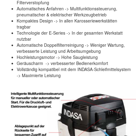
Filterverstopfung
Sundstrom
(1)
Automatisches Anfahren -> Multifunktionssteuerung,
pneumatischer & elektrischer Werkzeugbetrieb
Troton
(4)
Kompaktes Design -> In allen Karosseriewerkstätten
tragbar
Wibeco
(2)
Technologie der E-Series -> In der gesamten Werkstatt
nutzbar
ZVG
(1)
Automatische Doppelfilterreinigung -> Weniger Wartung,
verbesserte Leistung und Arbeitsumgebung
Hochleistungsmotor -> Hohe Saugleistung
Geräuscharm -> verbesserter Bedienerkomfort
Vollständig kompatibel mit dem INDASA-Schleifmittelsystem
-> Maximierte Leistung