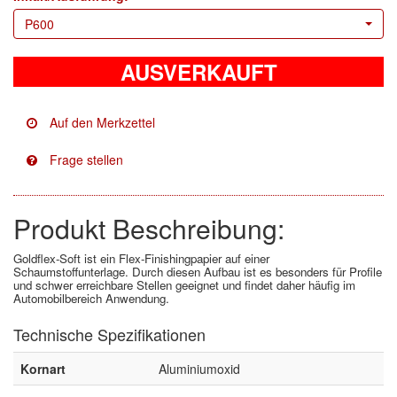
P600
Facdos
(2)
AUSVERKAUFT
Finixa
(5)
Indasa
(113)
KWASNY
(2)
Mirka
(8)
Produkt Beschreibung:
no-name
(1)
Novol
(1)
Goldflex-Soft ist ein Flex-Finishingpapier auf einer
Schaumstoffunterlage. Durch diesen Aufbau ist es besonders für Profile
und schwer erreichbare Stellen geeignet und findet daher häufig im
Prevost
(3)
Automobilbereich Anwendung.
Technische Spezifikationen
Proma
(3)
Kornart
Aluminiumoxid
Sia
(21)