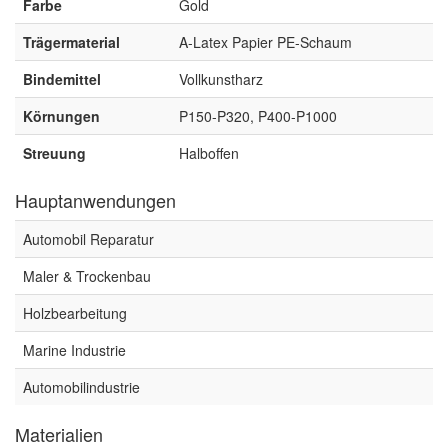
Farbe
Gold
Spectral
(3)
Trägermaterial
A-Latex Papier PE-Schaum
StarChem
(5)
Bindemittel
Vollkunstharz
Sundstrom
(1)
Körnungen
P150-P320, P400-P1000
Troton
(4)
Streuung
Halboffen
Wibeco
(2)
Hauptanwendungen
ZVG
(1)
Automobil Reparatur
Maler & Trockenbau
Holzbearbeitung
Marine Industrie
Automobilindustrie
Materialien