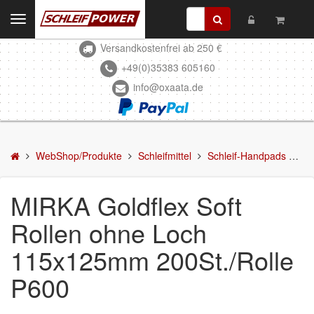
Toggle
navigation
Versandkostenfrei ab 250 €
Kontakt
+49(0)35383 605160
info@oxaata.de
WebShop/Produkte
Schleifmittel
Schleifscheiben
WebShop/Produkte
Schleifmittel
Schleif-Handpads
MI
DELTA-Schleifscheiben
MIRKA Goldflex Soft
Schleifstreifen
Rollen ohne Loch
Schleifmittel in Rollen
115x125mm 200St./Rolle
Schleifbogen
P600
Schleifvlies
Schleifblüten