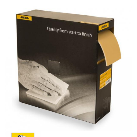
Schleif-Handpads
Zubehör/Hilfsmittel
Kleben & Beschichten
Abdecken
Spachteln
Lackieren
Polieren
Malerbedarf & Zubehör
Werkzeug & Maschinen
Reinigen