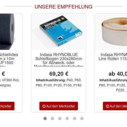
UNSERE EMPFEHLUNG
Indasa RHYNOBLUE
Indasa RHYNALOX Plus
Schleifbogen 230x280mm
Line Rollen 115mm x 50m
für Allzweck- oder
Metalltrockenschleifarbeiten
69,20 €
ab 40,06 €
P40, P60,
P40, P60,
Inhalt/Ausführung:
Inhalt/Ausführung:
P80, P100, P120, P150, P180
P80, P100, P120, P150, P180,
P220, ...