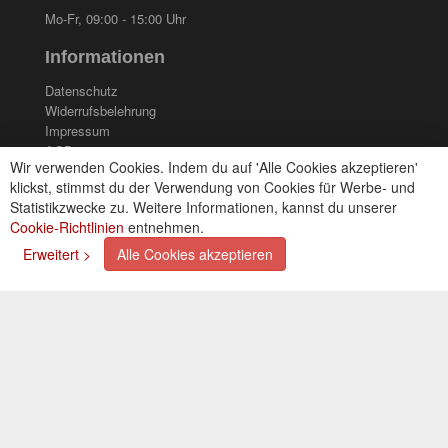
Mo-Fr, 09:00 - 15:00 Uhr
Informationen
Datenschutz
Widerrufsbelehrung
Impressum
AGB
Wir verwenden Cookies. Indem du auf 'Alle Cookies akzeptieren'
Kontakt
klickst, stimmst du der Verwendung von Cookies für Werbe- und
Cookies einstellungen
Statistikzwecke zu. Weitere Informationen, kannst du unserer
Cookie-Richtlinien
entnehmen.
Zahlungsarten
Erweitert >
Alle Cookies akzeptieren
Kreditkarte (via PayPal)
Lastschrift (via PayPal)
Vorkasse
Bar bei Selbstabholung
Newsletter
Abonnieren Sie unseren kostenlosen Newsletter und
verpassen Sie nie mehr Neuigkeiten oder Aktionen!