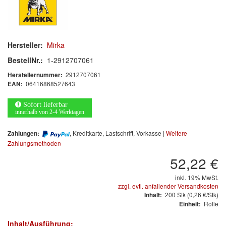
Arbeitsschutz
Luftfilter
Hersteller:
Mirka
Mischfarben
BestellNr.:
1-2912707061
Restposten
2912707061
Herstellernummer:
06416868527643
EAN:
Informationsmaterial
Sofort lieferbar
innerhalb von 2-4 Werktagen
MARKEN
, Kreditkarte, Lastschrift, Vorkasse |
Weitere
Zahlungen:
3M
(1)
Zahlungsmethoden
52,22 €
Colad
(2)
inkl. 19% MwSt.
COLOR-EXPERT
(9)
zzgl. evtl. anfallender Versandkosten
200
Stk
(0,26 €/Stk)
Inhalt:
E-D
(1)
Rolle
Einheit:
Inhalt/Ausführung:
EVERCOAT
(1)