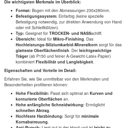
Die wichtigsten Merkmale im Überblick:
Spectral
(3)
Format:
Bogen mit den Abmessungen 230x280mm.
StarChem
(5)
Befestigungssystem:
Einfarbig (keine spezielle
Befestigung notwendig, zur direkten Anwendung von Hand
Sundstrom
(1)
oder mit Schleifklötzen).
Typ:
Geeignet für
TROCKEN- und NASS
schliff.
Übersicht:
Ideal für
Mikro-Finishing
. Das
Troton
(4)
Hochleistungs-Siliziumkarbid-Mineralkorn
sorgt für das
glatteste Oberflächenfinish
. Der
leichtgewichtige
Wibeco
(2)
Träger
(ab P150 und feiner A-Gewicht-Latex-Papier)
kombiniert
Flexibilität und Langlebigkeit
.
ZVG
(1)
Eigenschaften und Vorteile im Detail:
Erfahren Sie, wie Sie unmittelbar von den Merkmalen und
Besonderheiten profitieren können:
Hohe Flexibilität:
Passt sich optimal an
Kurven und
konturierte Oberflächen
an.
Hohe anfängliche Schneidwirkung:
Ermöglicht
schnellen Abtrag
.
Hochfeste Harzbindung:
Sorgt für
minimale
Kornabstreuung
.
Anti-Rutsch:
Liegt gut in der Hand und ist
leicht zu