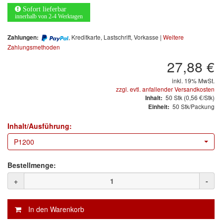
Arbeitsschutz
Sofort lieferbar
innerhalb von 2-4 Werktagen
Luftfilter
, Kreditkarte, Lastschrift, Vorkasse |
Weitere
Zahlungen:
Mischfarben
Zahlungsmethoden
27,88 €
Restposten
inkl. 19% MwSt.
zzgl. evtl. anfallender Versandkosten
Informationsmaterial
50
Stk
(0,56 €/Stk)
Inhalt:
50 Stk/Packung
Einheit:
MARKEN
Inhalt/Ausführung:
3M
(1)
P1200
Colad
(2)
Bestellmenge:
COLOR-EXPERT
(9)
+
-
E-D
(1)
EVERCOAT
(1)