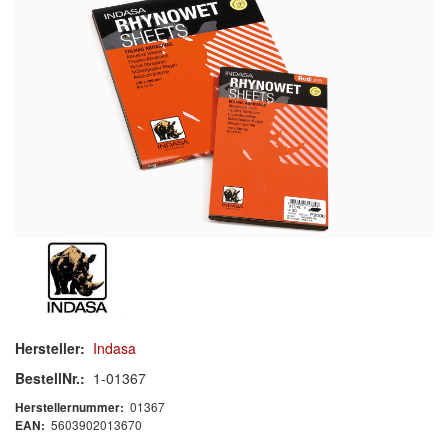
Schleif-Handpads
Zubehör/Hilfsmittel
Kleben & Beschichten
Abdecken
Spachteln
Lackieren
Polieren
Malerbedarf & Zubehör
Hersteller:
Indasa
Werkzeug & Maschinen
BestellNr.:
1-01367
01367
Herstellernummer:
Reinigen
5603902013670
EAN: