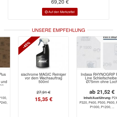
69,20 €
UNSERE EMPFEHLUNG
-45%
siachrome MAGIC Reiniger
Indasa RHYNOGRIP Film
vor dem Wachsauftrag
Line Schleifscheiben
500ml
Ø75mm ohne Loch
ab 21,52 €
27,91 €
15,35 €
P240,
Inhalt/Ausführung:
P320, P400, P500, P600, P800,
P1000, P1200, ...