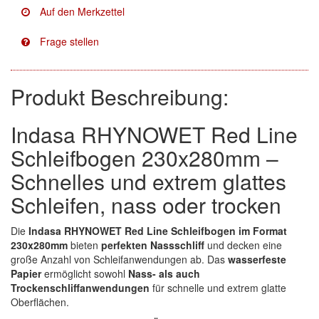
Facdos
(2)
Finixa
(5)
Indasa
(113)
Produkt Beschreibung:
KWASNY
(2)
Indasa RHYNOWET Red Line
Mirka
(8)
Schleifbogen 230x280mm –
Schnelles und extrem glattes
no-name
(1)
Schleifen, nass oder trocken
Novol
(1)
Die
Indasa RHYNOWET Red Line Schleifbogen im Format
Prevost
(3)
230x280mm
bieten
perfekten Nassschliff
und decken eine
große Anzahl von Schleifanwendungen ab. Das
wasserfeste
Proma
(3)
Papier
ermöglicht sowohl
Nass- als auch
Trockenschliffanwendungen
für schnelle und extrem glatte
Sia
(21)
Oberflächen.