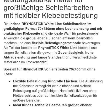
Spectral
(3)
großflächige Schleifarbeiten
mit flexibler Klebebefestigung
StarChem
(5)
Sundstrom
(1)
Die
Indasa RHYNOSTICK White Line Schleifstreifen im
großzügigen Format 70x450mm ohne Lochstanzung und mit
Troton
(4)
praktischer Klebeseite
sind die ideale Wahl für professionelle
Anwender, die
große, ebene Flächen effizient
bearbeiten
möchten und eine
flexible Befestigungsmethode
bevorzugen.
Wibeco
(2)
Als Teil der bewährten
RhynoSTICK White Line
bieten diese
langen Schleifstreifen die gewohnte
Zuverlässigkeit, hohe
ZVG
(1)
Abtragsleistung und lange Standzeit
für unterschiedlichste
Materialien im Trockenschliff.
Speziell für RhynoSTICK Schleifstreifen 70x450mm ohne
Loch:
Flexible Befestigung für große Flächen:
Die Ausführung
mit Klebeseite ermöglicht eine einfache und sichere
Befestigung auf großflächigen Handschleifklötzen ohne
Klettverschluss oder auf flexiblen Schleifwerkzeugen für
größere Bereiche.
Ideal für das schnelle Bearbeiten großer, ebener