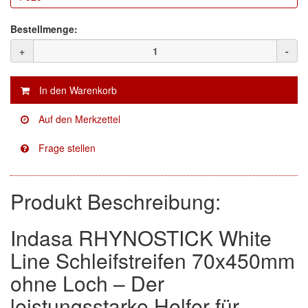
Facdos
(2)
Bestellmenge:
+
-
Finixa
(5)
Indasa
(113)
KWASNY
(2)
Mirka
(8)
no-name
(1)
Produkt Beschreibung:
Novol
(1)
Prevost
(3)
Indasa RHYNOSTICK White
Line Schleifstreifen 70x450mm
Proma
(3)
ohne Loch – Der
Sia
(21)
leistungsstarke Helfer für