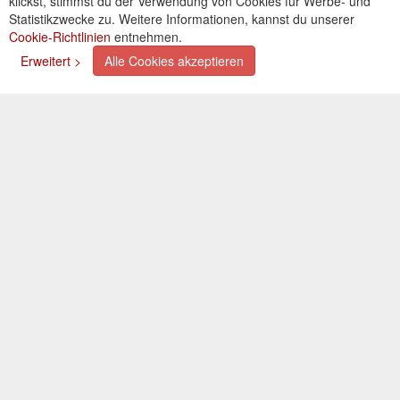
klickst, stimmst du der Verwendung von Cookies für Werbe- und
Cookies einstellungen
Statistikzwecke zu. Weitere Informationen, kannst du unserer
Cookie-Richtlinien
entnehmen.
Zahlungsarten
Erweitert >
Alle Cookies akzeptieren
Kreditkarte (via PayPal)
Lastschrift (via PayPal)
Vorkasse
Bar bei Selbstabholung
Newsletter
Abonnieren Sie unseren kostenlosen Newsletter und
verpassen Sie nie mehr Neuigkeiten oder Aktionen!
Der Newsletter ist jederzeit über einen Link in der eMail
wieder abbestellbar.
© 2026 OXAATA GmbH