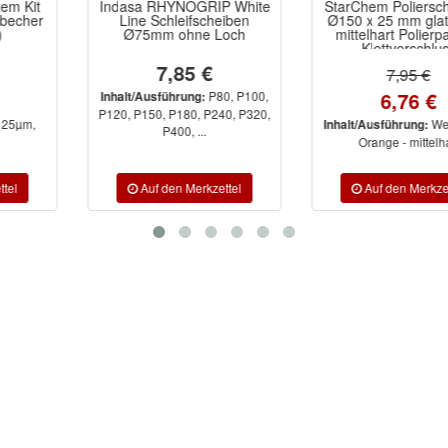
Indasa RHYNOGRIP White
StarChem Polierschwamm
Line Schleifscheiben
Ø150 x 25 mm glatt hart /
Ø75mm ohne Loch
mittelhart Polierpad mit
Klettverschluss
7,85 €
7,95 €
6,76 €
P80, P100,
Inhalt/Ausführung:
P120, P150, P180, P240, P320,
Weiß - hart,
Inhalt/Ausführung:
P400, ...
Orange - mittelhart