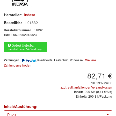
Arbeitsschutz
Luftfilter
Hersteller:
Indasa
BestellNr.:
1-01832
Mischfarben
01832
Herstellernummer:
5603902018323
EAN:
Restposten
Sofort lieferbar
Informationsmaterial
innerhalb von 2-4 Werktagen
MARKEN
, Kreditkarte, Lastschrift, Vorkasse |
Weitere
Zahlungen:
Zahlungsmethoden
3M
(1)
82,71 €
Colad
(2)
inkl. 19% MwSt.
zzgl. evtl. anfallender Versandkosten
200
Stk
(0,41 €/Stk)
Inhalt:
COLOR-EXPERT
(9)
200 Stk/Packung
Einheit:
E-D
(1)
Inhalt/Ausführung:
P320
EVERCOAT
(1)