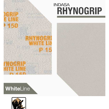
Schleif-Handpads
Zubehör/Hilfsmittel
Kleben & Beschichten
Abdecken
Spachteln
Lackieren
Polieren
Malerbedarf & Zubehör
Werkzeug & Maschinen
Reinigen