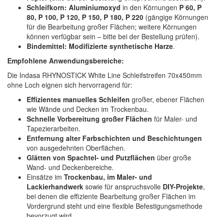
Schleifkorn:
Aluminiumoxyd
in den Körnungen
P 60, P
80, P 100, P 120, P 150, P 180, P 220
(gängige Körnungen
für die Bearbeitung großer Flächen; weitere Körnungen
können verfügbar sein – bitte bei der Bestellung prüfen).
Bindemittel:
Modifizierte synthetische Harze
.
Empfohlene Anwendungsbereiche:
Die Indasa RHYNOSTICK White Line Schleifstreifen 70x450mm
ohne Loch eignen sich hervorragend für:
Effizientes manuelles Schleifen
großer, ebener Flächen
wie Wände und Decken im Trockenbau.
Schnelle Vorbereitung großer Flächen
für Maler- und
Tapezierarbeiten.
Entfernung alter Farbschichten und Beschichtungen
von ausgedehnten Oberflächen.
Glätten von Spachtel- und Putzflächen
über große
Wand- und Deckenbereiche.
Einsätze im
Trockenbau, im Maler- und
Lackierhandwerk
sowie für anspruchsvolle
DIY-Projekte
,
bei denen die effiziente Bearbeitung großer Flächen im
Vordergrund steht und eine flexible Befestigungsmethode
bevorzugt wird.