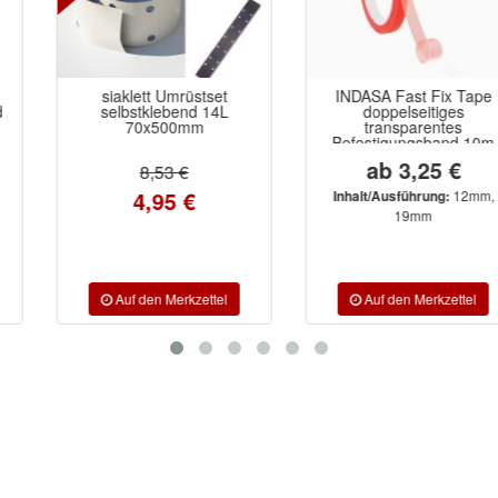
siaklett Umrüstset
INDASA Fast Fix Tape
selbstklebend 14L
doppelseitiges
70x500mm
transparentes
Befestigungsband 10m
ab 3,25 €
8,53 €
4,95 €
12mm,
Inhalt/Ausführung:
19mm