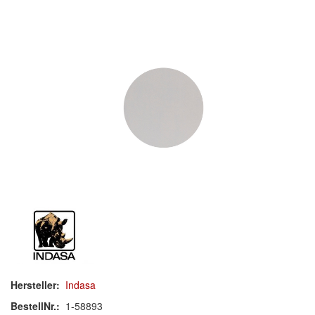
Schleif-Handpads
Zubehör/Hilfsmittel
Kleben & Beschichten
Abdecken
Spachteln
Lackieren
Polieren
Malerbedarf & Zubehör
Werkzeug & Maschinen
Hersteller:
Indasa
Reinigen
BestellNr.:
1-58893