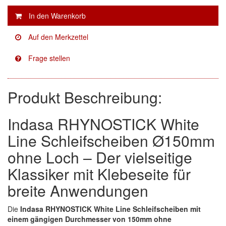
Facdos
(2)
Finixa
(5)
Indasa
(113)
KWASNY
(2)
Produkt Beschreibung:
Mirka
(8)
Indasa RHYNOSTICK White
no-name
(1)
Line Schleifscheiben Ø150mm
Novol
(1)
ohne Loch – Der vielseitige
Klassiker mit Klebeseite für
Prevost
(3)
breite Anwendungen
Proma
(3)
Die
Indasa RHYNOSTICK White Line Schleifscheiben mit
Sia
(21)
einem gängigen Durchmesser von 150mm ohne