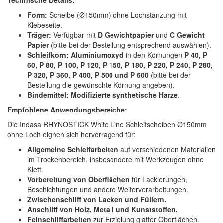
Form:
Scheibe (Ø150mm) ohne Lochstanzung mit
Klebeseite.
Träger:
Verfügbar mit
D Gewichtpapier
und
C Gewicht
Papier
(bitte bei der Bestellung entsprechend auswählen).
Schleifkorn:
Aluminiumoxyd
in den Körnungen
P 40, P
60, P 80, P 100, P 120, P 150, P 180, P 220, P 240, P 280,
P 320, P 360, P 400, P 500 und P 600
(bitte bei der
Bestellung die gewünschte Körnung angeben).
Bindemittel:
Modifizierte synthetische Harze
.
Empfohlene Anwendungsbereiche:
Die Indasa RHYNOSTICK White Line Schleifscheiben Ø150mm
ohne Loch eignen sich hervorragend für:
Allgemeine Schleifarbeiten
auf verschiedenen Materialien
im Trockenbereich, insbesondere mit Werkzeugen ohne
Klett.
Vorbereitung von Oberflächen
für Lackierungen,
Beschichtungen und andere Weiterverarbeitungen.
Zwischenschliff von Lacken und Füllern.
Anschliff von Holz, Metall und Kunststoffen.
Feinschliffarbeiten
zur Erzielung glatter Oberflächen.