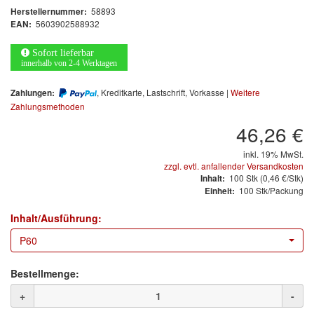
Arbeitsschutz
58893
Herstellernummer:
5603902588932
EAN:
Luftfilter
Sofort lieferbar
innerhalb von 2-4 Werktagen
Mischfarben
, Kreditkarte, Lastschrift, Vorkasse |
Weitere
Zahlungen:
Restposten
Zahlungsmethoden
46,26 €
Informationsmaterial
inkl. 19% MwSt.
MARKEN
zzgl. evtl. anfallender Versandkosten
100
Stk
(0,46 €/Stk)
Inhalt:
100 Stk/Packung
Einheit:
3M
(1)
Inhalt/Ausführung:
Colad
(2)
P60
COLOR-EXPERT
(9)
Bestellmenge:
E-D
(1)
+
-
EVERCOAT
(1)