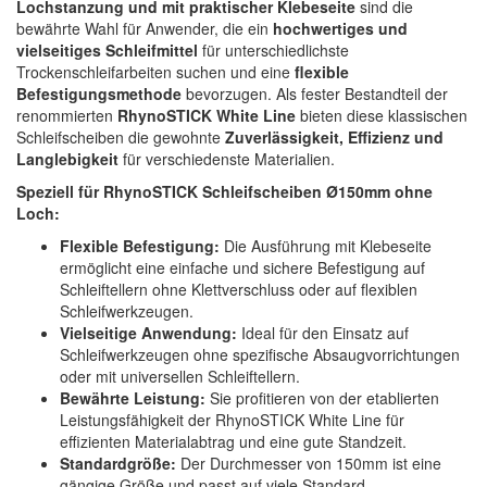
Lochstanzung und mit praktischer Klebeseite
sind die
Spectral
(3)
bewährte Wahl für Anwender, die ein
hochwertiges und
vielseitiges Schleifmittel
für unterschiedlichste
StarChem
(5)
Trockenschleifarbeiten suchen und eine
flexible
Befestigungsmethode
bevorzugen. Als fester Bestandteil der
Sundstrom
(1)
renommierten
RhynoSTICK White Line
bieten diese klassischen
Schleifscheiben die gewohnte
Zuverlässigkeit, Effizienz und
Troton
(4)
Langlebigkeit
für verschiedenste Materialien.
Speziell für RhynoSTICK Schleifscheiben Ø150mm ohne
Wibeco
(2)
Loch:
ZVG
(1)
Flexible Befestigung:
Die Ausführung mit Klebeseite
ermöglicht eine einfache und sichere Befestigung auf
Schleiftellern ohne Klettverschluss oder auf flexiblen
Schleifwerkzeugen.
Vielseitige Anwendung:
Ideal für den Einsatz auf
Schleifwerkzeugen ohne spezifische Absaugvorrichtungen
oder mit universellen Schleiftellern.
Bewährte Leistung:
Sie profitieren von der etablierten
Leistungsfähigkeit der RhynoSTICK White Line für
effizienten Materialabtrag und eine gute Standzeit.
Standardgröße:
Der Durchmesser von 150mm ist eine
gängige Größe und passt auf viele Standard-