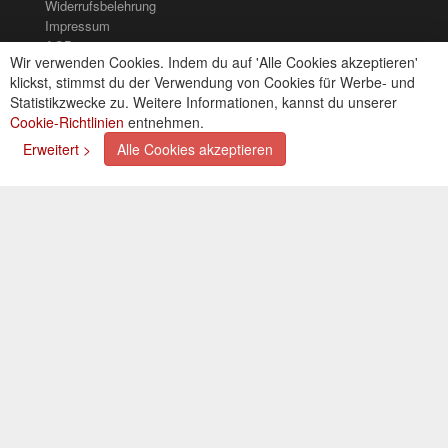
Widerrufsbelehrung
Impressum
AGB
Wir verwenden Cookies. Indem du auf 'Alle Cookies akzeptieren'
Kontakt
klickst, stimmst du der Verwendung von Cookies für Werbe- und
Cookies einstellungen
Statistikzwecke zu. Weitere Informationen, kannst du unserer
Cookie-Richtlinien
entnehmen.
Zahlungsarten
Erweitert >
Alle Cookies akzeptieren
Kreditkarte (via PayPal)
Lastschrift (via PayPal)
Vorkasse
Bar bei Selbstabholung
Newsletter
Abonnieren Sie unseren kostenlosen Newsletter und
verpassen Sie nie mehr Neuigkeiten oder Aktionen!
Der Newsletter ist jederzeit über einen Link in der eMail
wieder abbestellbar.