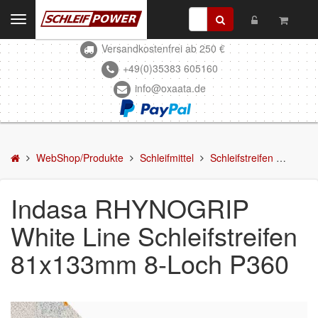
Toggle
navigation
Versandkostenfrei ab 250 €
Kontakt
+49(0)35383 605160
info@oxaata.de
WebShop/Produkte
Schleifmittel
Schleifscheiben
WebShop/Produkte
Schleifmittel
Schleifstreifen
Indas
DELTA-Schleifscheiben
Indasa RHYNOGRIP
Schleifstreifen
White Line Schleifstreifen
Schleifmittel in Rollen
81x133mm 8-Loch P360
Schleifbogen
Schleifvlies
Schleifblüten