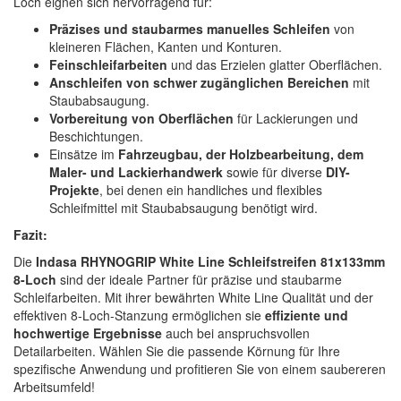
Loch eignen sich hervorragend für:
Präzises und staubarmes manuelles Schleifen
von
kleineren Flächen, Kanten und Konturen.
Feinschleifarbeiten
und das Erzielen glatter Oberflächen.
Anschleifen von schwer zugänglichen Bereichen
mit
Staubabsaugung.
Vorbereitung von Oberflächen
für Lackierungen und
Beschichtungen.
Einsätze im
Fahrzeugbau, der Holzbearbeitung, dem
Maler- und Lackierhandwerk
sowie für diverse
DIY-
Projekte
, bei denen ein handliches und flexibles
Schleifmittel mit Staubabsaugung benötigt wird.
Fazit:
Die
Indasa RHYNOGRIP White Line Schleifstreifen 81x133mm
8-Loch
sind der ideale Partner für präzise und staubarme
Schleifarbeiten. Mit ihrer bewährten White Line Qualität und der
effektiven 8-Loch-Stanzung ermöglichen sie
effiziente und
hochwertige Ergebnisse
auch bei anspruchsvollen
Detailarbeiten. Wählen Sie die passende Körnung für Ihre
spezifische Anwendung und profitieren Sie von einem saubereren
Arbeitsumfeld!