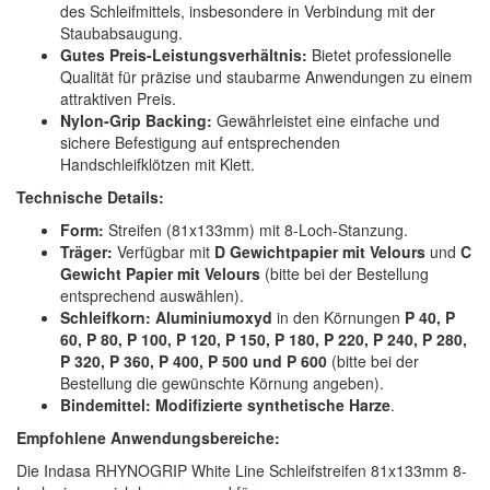
des Schleifmittels, insbesondere in Verbindung mit der
Staubabsaugung.
Gutes Preis-Leistungsverhältnis:
Bietet professionelle
Qualität für präzise und staubarme Anwendungen zu einem
attraktiven Preis.
Nylon-Grip Backing:
Gewährleistet eine einfache und
sichere Befestigung auf entsprechenden
Handschleifklötzen mit Klett.
Technische Details:
Form:
Streifen (81x133mm) mit 8-Loch-Stanzung.
Träger:
Verfügbar mit
D Gewichtpapier mit Velours
und
C
Gewicht Papier mit Velours
(bitte bei der Bestellung
entsprechend auswählen).
Schleifkorn:
Aluminiumoxyd
in den Körnungen
P 40, P
60, P 80, P 100, P 120, P 150, P 180, P 220, P 240, P 280,
P 320, P 360, P 400, P 500 und P 600
(bitte bei der
Bestellung die gewünschte Körnung angeben).
Bindemittel:
Modifizierte synthetische Harze
.
Empfohlene Anwendungsbereiche:
Die Indasa RHYNOGRIP White Line Schleifstreifen 81x133mm 8-