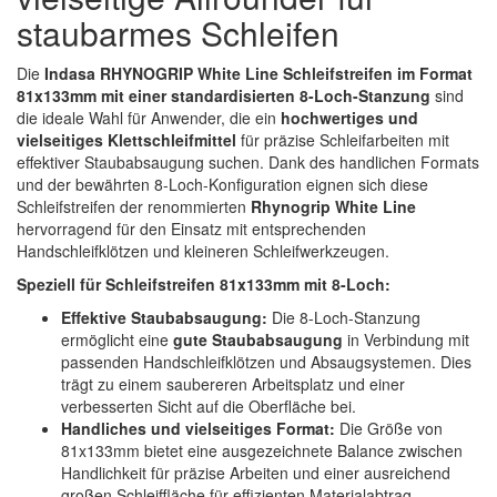
Spectral
(3)
staubarmes Schleifen
StarChem
(5)
Die
Indasa RHYNOGRIP White Line Schleifstreifen im Format
81x133mm mit einer standardisierten 8-Loch-Stanzung
sind
Sundstrom
(1)
die ideale Wahl für Anwender, die ein
hochwertiges und
vielseitiges Klettschleifmittel
für präzise Schleifarbeiten mit
Troton
(4)
effektiver Staubabsaugung suchen. Dank des handlichen Formats
und der bewährten 8-Loch-Konfiguration eignen sich diese
Wibeco
(2)
Schleifstreifen der renommierten
Rhynogrip White Line
hervorragend für den Einsatz mit entsprechenden
ZVG
(1)
Handschleifklötzen und kleineren Schleifwerkzeugen.
Speziell für Schleifstreifen 81x133mm mit 8-Loch:
Effektive Staubabsaugung:
Die 8-Loch-Stanzung
ermöglicht eine
gute Staubabsaugung
in Verbindung mit
passenden Handschleifklötzen und Absaugsystemen. Dies
trägt zu einem saubereren Arbeitsplatz und einer
verbesserten Sicht auf die Oberfläche bei.
Handliches und vielseitiges Format:
Die Größe von
81x133mm bietet eine ausgezeichnete Balance zwischen
Handlichkeit für präzise Arbeiten und einer ausreichend
großen Schleiffläche für effizienten Materialabtrag.