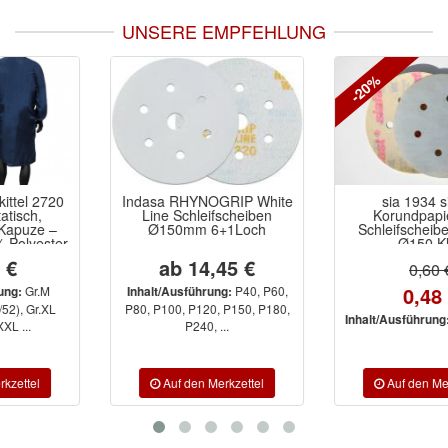
UNSERE EMPFEHLUNG
-20%
Indasa RHYNOGRIP White
sia 1934 siafast
Line Schleifscheiben
Korundpapier blau
Ø150mm 6+1Loch
Schleifscheiben 6-Loch
Ø150 Klett
ab 14,45 €
0,60 €
0,48 €
P40, P60,
Inhalt/Ausführung:
P80, P100, P120, P150, P180,
P240, P500
Inhalt/Ausführung:
P240, ...