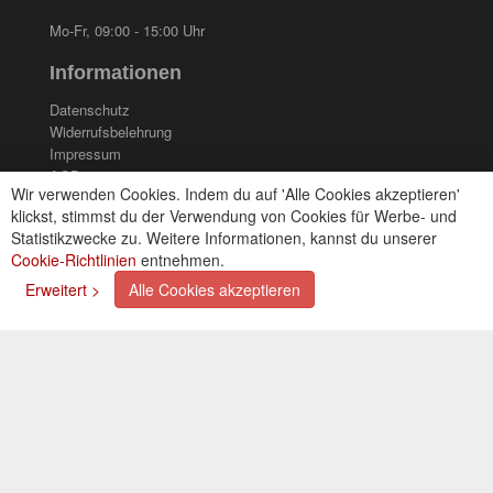
Mo-Fr, 09:00 - 15:00 Uhr
Informationen
Datenschutz
Widerrufsbelehrung
Impressum
AGB
Wir verwenden Cookies. Indem du auf 'Alle Cookies akzeptieren'
Kontakt
klickst, stimmst du der Verwendung von Cookies für Werbe- und
Cookies einstellungen
Statistikzwecke zu. Weitere Informationen, kannst du unserer
Cookie-Richtlinien
entnehmen.
Zahlungsarten
Erweitert >
Alle Cookies akzeptieren
Kreditkarte (via PayPal)
Lastschrift (via PayPal)
Vorkasse
Bar bei Selbstabholung
Newsletter
Abonnieren Sie unseren kostenlosen Newsletter und