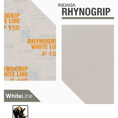
Schleif-Handpads
Zubehör/Hilfsmittel
Kleben & Beschichten
Abdecken
Spachteln
Lackieren
Polieren
Malerbedarf & Zubehör
Werkzeug & Maschinen
Reinigen