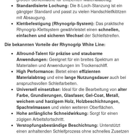
Standardisierte Lochung:
Die 8-Loch-Stanzung ist ein
gängiger Standard und passt zu vielen Handschleifklötzen
mit Absaugung.
Klettbefestigung (Rhynogrip-System):
Das praktische
Rhynogrip-Klettsystem gewährleistet einen
schnellen,
einfachen und sicheren Wechsel
der Schleifstreifen.
Die bekannten Vorteile der Rhynogrip White Line:
Allround-Talent für präzise und staubarme
Anwendungen:
Geeignet für ein breites Spektrum an
Materialien und Anwendungen im Trockenschliff.
High Performance:
Bietet einen
effizienten
Materialabtrag
und eine
lange Nutzungsdauer
auch bei
anspruchsvollen Schleifarbeiten.
Universell einsetzbar:
Ideal für die Bearbeitung von
alter
Farbe, Grundierungen, Glasfaser, Gel-Coat, Metall,
weichem und harzigem Holz, Holzbeschichtungen,
Spachtelmassen
und vielen weiteren Oberflächen.
Hohe anfängliche Schneidwirkung:
Sorgt für einen
zügigen Arbeitsfortschritt.
Verstopfungsbeständige Beschichtung:
Unterstützt
einen anhaltenden Schleifprozess ohne schnelles Zusetzen