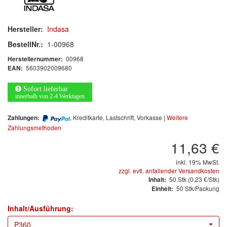
Arbeitsschutz
Luftfilter
Hersteller:
Indasa
BestellNr.:
1-00968
Mischfarben
00968
Herstellernummer:
5603902009680
EAN:
Restposten
Sofort lieferbar
Informationsmaterial
innerhalb von 2-4 Werktagen
MARKEN
, Kreditkarte, Lastschrift, Vorkasse |
Weitere
Zahlungen:
Zahlungsmethoden
3M
(1)
11,63 €
Colad
(2)
inkl. 19% MwSt.
zzgl. evtl. anfallender Versandkosten
50
Stk
(0,23 €/Stk)
Inhalt:
COLOR-EXPERT
(9)
50 Stk/Packung
Einheit:
E-D
(1)
Inhalt/Ausführung:
P360
EVERCOAT
(1)