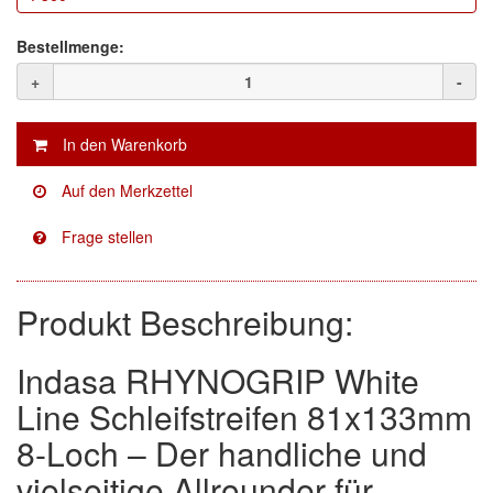
Facdos
(2)
Bestellmenge:
+
-
Finixa
(5)
Indasa
(113)
KWASNY
(2)
Mirka
(8)
no-name
(1)
Produkt Beschreibung:
Novol
(1)
Prevost
(3)
Indasa RHYNOGRIP White
Line Schleifstreifen 81x133mm
Proma
(3)
8-Loch – Der handliche und
Sia
(21)
vielseitige Allrounder für