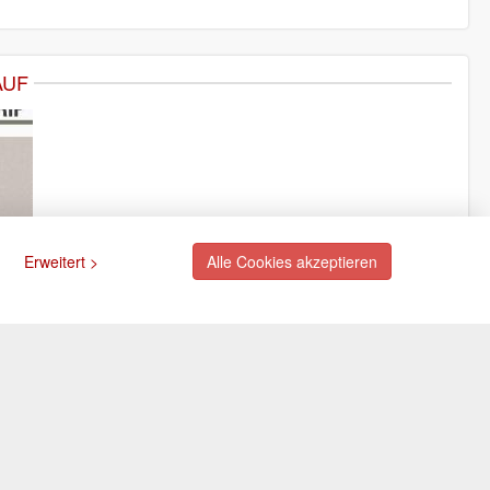
AUF
Erweitert >
Alle Cookies akzeptieren
ngsarten
Newsletter
Abonnieren Sie unseren
kostenlosen Newsletter und
rte (via PayPal)
verpassen Sie nie mehr
ift (via PayPal)
Neuigkeiten oder Aktionen!
e
Der Newsletter ist jederzeit über
Selbstabholung