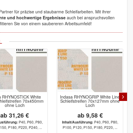
Partner für präzise und staubarme Schleifarbeiten. Mit ihrer
iente und hochwertige Ergebnisse
auch bei anspruchsvollen
fitieren Sie von einem saubereren Arbeitsumfeld!
L
a RHYNOSTICK White
Indasa RHYNOGRIP White Line
hleifstreifen 70x450mm
Schleifstreifen 70x127mm ohne
ohne Loch
Loch
ab 31,26 €
ab 9,58 €
P40, P60, P80,
P40, P60, P80,
Ausführung:
Inhalt/Ausführung:
150, P180, P220, P240, ...
P100, P120, P150, P180, P220, ...