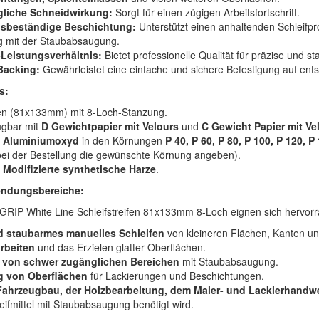
liche Schneidwirkung:
Sorgt für einen zügigen Arbeitsfortschritt.
gsbeständige Beschichtung:
Unterstützt einen anhaltenden Schleifpr
g mit der Staubabsaugung.
-Leistungsverhältnis:
Bietet professionelle Qualität für präzise und
Backing:
Gewährleistet eine einfache und sichere Befestigung auf ents
s:
en (81x133mm) mit 8-Loch-Stanzung.
ügbar mit
D Gewichtpapier mit Velours
und
C Gewicht Papier mit Ve
Aluminiumoxyd
in den Körnungen
P 40, P 60, P 80, P 100, P 120, P
 bei der Bestellung die gewünschte Körnung angeben).
Modifizierte synthetische Harze
.
ndungsbereiche:
IP White Line Schleifstreifen 81x133mm 8-Loch eignen sich hervorr
d staubarmes manuelles Schleifen
von kleineren Flächen, Kanten un
arbeiten
und das Erzielen glatter Oberflächen.
 von schwer zugänglichen Bereichen
mit Staubabsaugung.
g von Oberflächen
für Lackierungen und Beschichtungen.
Fahrzeugbau, der Holzbearbeitung, dem Maler- und Lackierhandw
leifmittel mit Staubabsaugung benötigt wird.