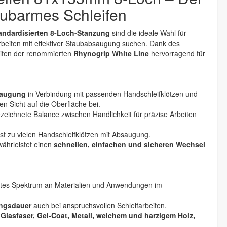
taubarmes Schleifen
andardisierten 8-Loch-Stanzung
sind die ideale Wahl für
arbeiten mit effektiver Staubabsaugung suchen. Dank des
eifen der renommierten
Rhynogrip White Line
hervorragend für
saugung
in Verbindung mit passenden Handschleifklötzen und
n Sicht auf die Oberfläche bei.
ichnete Balance zwischen Handlichkeit für präzise Arbeiten
st zu vielen Handschleifklötzen mit Absaugung.
ährleistet einen
schnellen, einfachen und sicheren Wechsel
eites Spektrum an Materialien und Anwendungen im
ungsdauer
auch bei anspruchsvollen Schleifarbeiten.
 Glasfaser, Gel-Coat, Metall, weichem und harzigem Holz,