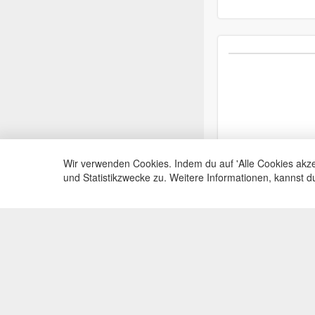
Wir verwenden Cookies. Indem du auf 'Alle Cookies akze
und Statistikzwecke zu. Weitere Informationen, kannst 
Service Hotli
Telefonische Beratu
+49(0)35383
Mo-Fr, 09:00 - 15:0