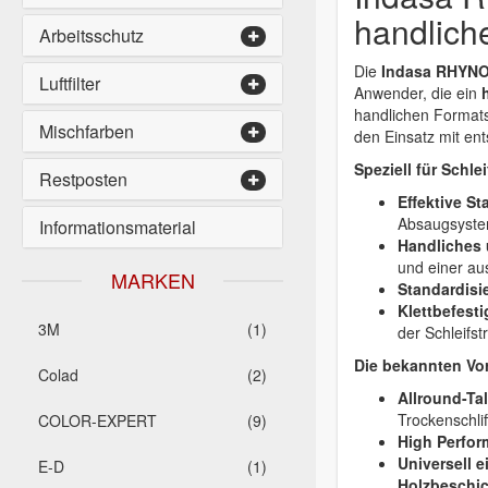
handliche
Arbeitsschutz
Die
Indasa RHYNOG
Luftfilter
Anwender, die ein
handlichen Formats
Mischfarben
den Einsatz mit en
Speziell für Schl
Restposten
Effektive S
Absaugsystem
Informationsmaterial
Handliches 
und einer aus
MARKEN
Standardisi
Klettbefest
3M
(1)
der Schleifstr
Die bekannten Vor
Colad
(2)
Allround-Ta
Trockenschlif
COLOR-EXPERT
(9)
High Perfor
Universell e
E-D
(1)
Holzbeschi