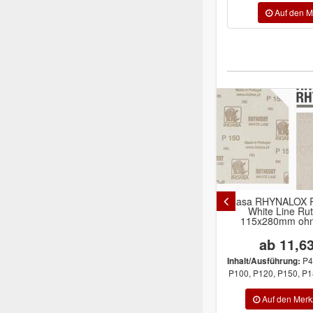
-10%
Indasa RHYNALOX RHYNODRY
siarun 1946
White Line Rutscher
Schleifscheiben 
115x280mm ohne Loch
15-Loch 
ab 11,63 €
21,8
19,6
P40, P60, P80,
Inhalt/Ausführung:
P100, P120, P150, P180, P220, ...
Inhalt/Ausführun
P40