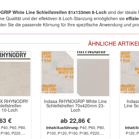
RIP White Line Schleifstreifen 81x133mm 8-Loch
sind der ideale 
ne Qualität und der effektiven 8-Loch-Stanzung ermöglichen sie
effiz
hlen Sie die passende Körnung für Ihre spezifische Anwendung und pro
ÄHNLICHE ARTIKE
OX RHYNODRY
Indasa RHYNOGRIP White Line
Indas
leifstreifen
Schleifstreifen 70x420mm 23-
Line Sc
 10-Loch
Loch
63 €
ab 22,86 €
P40, P60, P80,
P40, P60, P80,
Inhalt/Ausführung:
Inhalt/
P180, P220, ...
P100, P120, P150, P180, P220, ...
P120, P