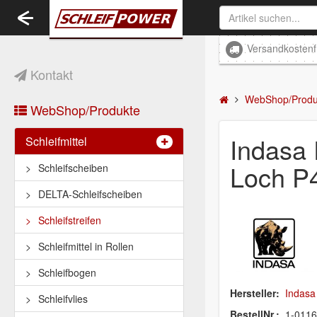
Toggle
navigation
Versandkostenf
Kontakt
WebShop/Produ
WebShop/Produkte
Indasa
Schleifmittel
Loch P
Schleifscheiben
DELTA-Schleifscheiben
Schleifstreifen
Schleifmittel in Rollen
Schleifbogen
Hersteller:
Indasa
Schleifvlies
BestellNr.:
1-011