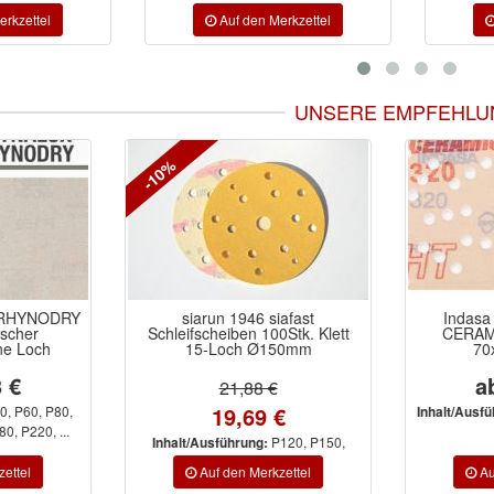
UNSERE EMPFEHLU
-45%
 siafast
Indasa RHYNOGRIP HT
s
100Stk. Klett
CERAMIC Schleifstreifen
Schleif
Ø150mm
70x420mm 23F
ab 31,81 €
8 €
9 €
P80, P120, P180,
Inhalt/Ausführung:
P240, P320
P120, P150,
g:
0