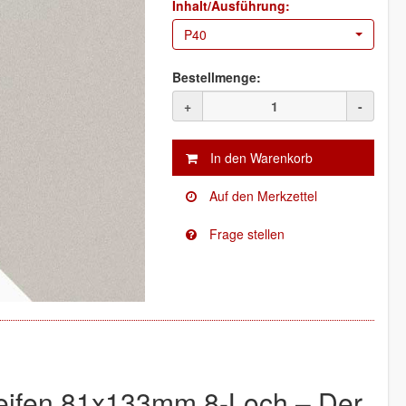
Inhalt/Ausführung:
P40
Bestellmenge:
+
-
eifen 81x133mm 8-Loch – Der