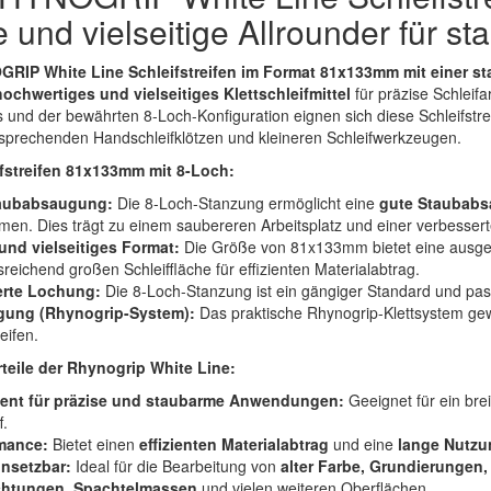
 und vielseitige Allrounder für s
RIP White Line Schleifstreifen im Format 81x133mm mit einer st
hochwertiges und vielseitiges Klettschleifmittel
für präzise Schleif
 und der bewährten 8-Loch-Konfiguration eignen sich diese Schleifstr
tsprechenden Handschleifklötzen und kleineren Schleifwerkzeugen.
eifstreifen 81x133mm mit 8-Loch:
taubabsaugung:
Die 8-Loch-Stanzung ermöglicht eine
gute Staubab
en. Dies trägt zu einem saubereren Arbeitsplatz und einer verbesserte
und vielseitiges Format:
Die Größe von 81x133mm bietet eine ausgeze
reichend großen Schleiffläche für effizienten Materialabtrag.
erte Lochung:
Die 8-Loch-Stanzung ist ein gängiger Standard und pas
igung (Rhynogrip-System):
Das praktische Rhynogrip-Klettsystem gew
eifen.
teile der Rhynogrip White Line:
lent für präzise und staubarme Anwendungen:
Geeignet für ein br
f.
mance:
Bietet einen
effizienten Materialabtrag
und eine
lange Nutz
insetzbar:
Ideal für die Bearbeitung von
alter Farbe, Grundierungen,
chtungen, Spachtelmassen
und vielen weiteren Oberflächen.