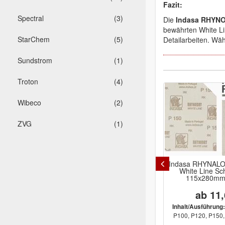
Fazit:
Spectral
(3)
Die
Indasa RHYNOG
bewährten White Li
StarChem
(5)
Detailarbeiten. Wä
Sundstrom
(1)
Troton
(4)
Wibeco
(2)
ZVG
(1)
Indasa RHYNAL
White Line Sch
115x280mm
ab 11,
Inhalt/Ausführung:
P100, P120, P150, 