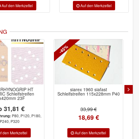
NG
iarex 1960 siafast
Indasa RHYNOGRIP Film Line
streifen 115x228mm P40
Schleifscheiben Ø150mm ohne
Loch
33,97 €
33,99 €
18,69 €
P500, P800,
Inhalt/Ausführung:
P1000, P1200, P1500