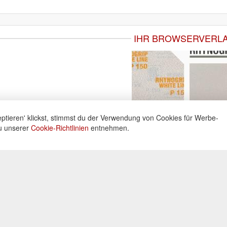
IHR BROWSERVERL
ptieren' klickst, stimmst du der Verwendung von Cookies für Werbe-
du unserer
Cookie-Richtlinien
entnehmen.
ne
Informationen
Zahlu
ng unter:
Datenschutz
Widerrufsbelehrung
Kreditka
 605160
Impressum
Lastschr
AGB
Vorkass
Kontakt
0 Uhr
Bar bei 