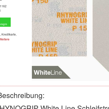
1162
1
ktagen
, Kreditkarte,
Weitere
Beschreibung:
HYNOGRIP White Line Schleifstr