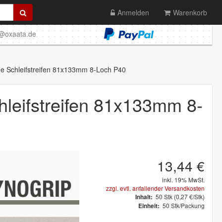
Anmelden
Warenkorb
o@oxaata.de
 Schleifstreifen 81x133mm 8-Loch P40
eifstreifen 81x133mm 8-
13,44 €
inkl. 19% MwSt.
zzgl. evtl. anfallender Versandkosten
50
Stk
(0,27 €/Stk)
Inhalt:
50 Stk/Packung
Einheit: