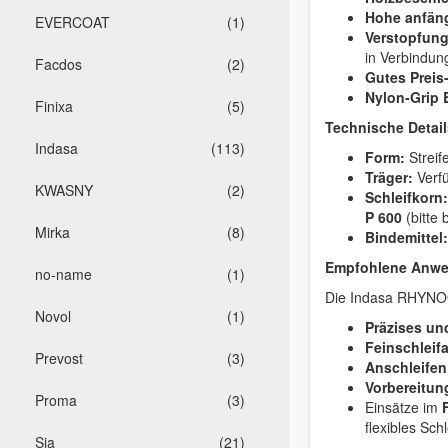
Hohe anfäng
EVERCOAT
(1)
Verstopfun
in Verbindun
Facdos
(2)
Gutes Preis
Nylon-Grip 
Finixa
(5)
Technische Detail
Indasa
(113)
Form:
Streif
Träger:
Verf
KWASNY
(2)
Schleifkorn:
P 600
(bitte
Mirka
(8)
Bindemittel:
Empfohlene Anwe
no-name
(1)
Die Indasa RHYNOGR
Novol
(1)
Präzises un
Feinschleif
Prevost
(3)
Anschleifen
Vorbereitun
Proma
(3)
Einsätze im
flexibles Sch
Sia
(21)