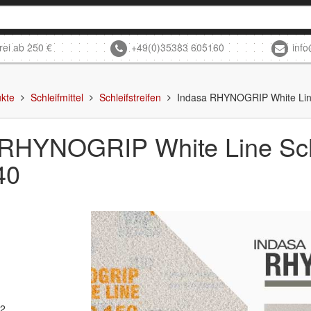
rei ab 250 €
+49(0)35383 605160
inf
kte
Schleifmittel
Schleifstreifen
Indasa RHYNOGRIP White Line
 RHYNOGRIP White Line Schl
40
62