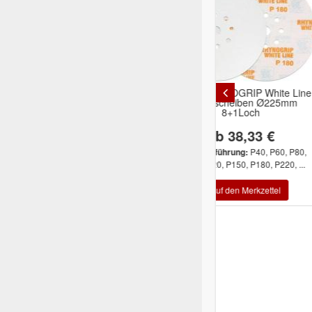
Indasa RHYNOGRIP White Line
Indasa RHYNOGR
Schleifscheiben Ø225mm
Schleifscheibe
8+1Loch
Loc
ab 38,33 €
ab 14
P40, P60, P80,
Inhalt/Ausführung:
Inhalt/Ausführung
P100, P120, P150, P180, P220, ...
P100, P120, P150, 