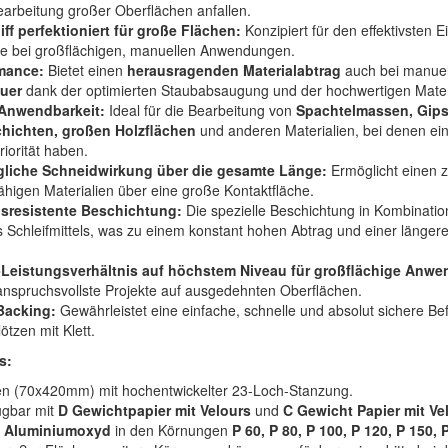
arbeitung großer Oberflächen anfallen.
ff perfektioniert für große Flächen:
Konzipiert für den effektivsten
le bei großflächigen, manuellen Anwendungen.
mance:
Bietet einen
herausragenden Materialabtrag
auch bei manuel
uer
dank der optimierten Staubabsaugung und der hochwertigen Mater
 Anwendbarkeit:
Ideal für die Bearbeitung von
Spachtelmassen, Gips
chichten, großen Holzflächen
und anderen Materialien, bei denen ein
orität haben.
liche Schneidwirkung über die gesamte Länge:
Ermöglicht einen z
ähigen Materialien über eine große Kontaktfläche.
sresistente Beschichtung:
Die spezielle Beschichtung in Kombinatio
 Schleifmittels, was zu einem konstant hohen Abtrag und einer längeren
-Leistungsverhältnis auf höchstem Niveau für großflächige Anw
r anspruchsvollste Projekte auf ausgedehnten Oberflächen.
Backing:
Gewährleistet eine einfache, schnelle und absolut sichere Be
ötzen mit Klett.
s:
en (70x420mm) mit hochentwickelter 23-Loch-Stanzung.
ügbar mit
D Gewichtpapier mit Velours
und
C Gewicht Papier mit Ve
Aluminiumoxyd
in den Körnungen
P 60, P 80, P 100, P 120, P 150, 