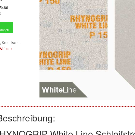
5486
2
ktagen
, Kreditkarte,
Weitere
Beschreibung:
HYNOGRIP White Line Schleifstr