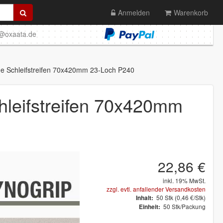
Anmelden
Warenkorb
o@oxaata.de
 Schleifstreifen 70x420mm 23-Loch P240
leifstreifen 70x420mm
22,86 €
inkl. 19% MwSt.
zzgl. evtl. anfallender Versandkosten
50
Stk
(0,46 €/Stk)
Inhalt:
50 Stk/Packung
Einheit: