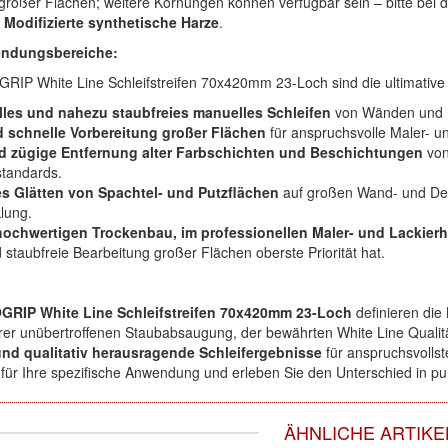
großer Flächen; weitere Körnungen können verfügbar sein – bitte bei d
Modifizierte synthetische Harze
.
ndungsbereiche:
IP White Line Schleifstreifen 70x420mm 23-Loch sind die ultimative 
lles und nahezu staubfreies manuelles Schleifen
von Wänden und D
d schnelle Vorbereitung großer Flächen
für anspruchsvolle Maler- u
nd zügige Entfernung alter Farbschichten und Beschichtungen
von
tandards.
s Glätten von Spachtel- und Putzflächen
auf großen Wand- und Dec
lung.
hochwertigen Trockenbau, im professionellen Maler- und Lackier
d staubfreie Bearbeitung großer Flächen oberste Priorität hat.
RIP White Line Schleifstreifen 70x420mm 23-Loch
definieren die
hrer unübertroffenen Staubabsaugung, der bewährten White Line Qualit
 und qualitativ herausragende Schleifergebnisse
für anspruchsvolls
ür Ihre spezifische Anwendung und erleben Sie den Unterschied in pu
ÄHNLICHE ARTIKE