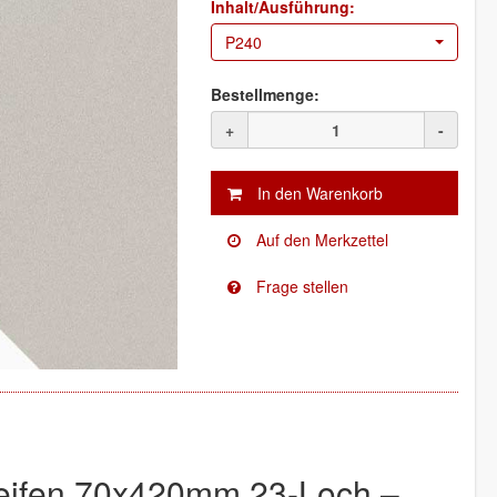
Inhalt/Ausführung:
P240
Bestellmenge:
+
-
eifen 70x420mm 23-Loch –