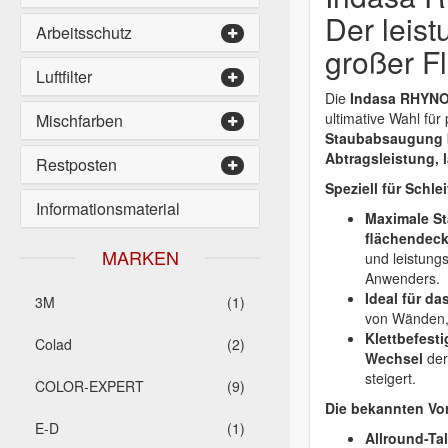
Der leist
Arbeitsschutz
großer F
Luftfilter
Die
Indasa RHYNOG
ultimative Wahl für
Mischfarben
Staubabsaugung
Abtragsleistung, 
Restposten
Speziell für Schl
Informationsmaterial
Maximale St
flächendec
MARKEN
und leistung
Anwenders.
Ideal für da
3M
(1)
von Wänden,
Klettbefest
Colad
(2)
Wechsel
der
steigert.
COLOR-EXPERT
(9)
Die bekannten Vor
E-D
(1)
Allround-Ta