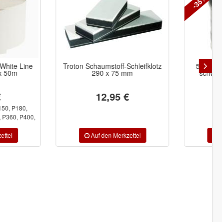
-35%
n Schaumstoff-Schleifklotz
5x siachrome Polierscheiben
290 x 75 mm
schwarz weich Klett 85mm
12,95 €
39,84 €
25,90 €