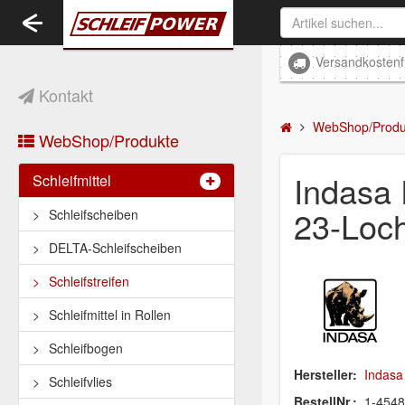
Toggle
navigation
Versandkostenf
Kontakt
WebShop/Produ
WebShop/Produkte
Indasa
Schleifmittel
23-Loc
Schleifscheiben
DELTA-Schleifscheiben
Schleifstreifen
Schleifmittel in Rollen
Schleifbogen
Hersteller:
Indasa
Schleifvlies
BestellNr.:
1-454