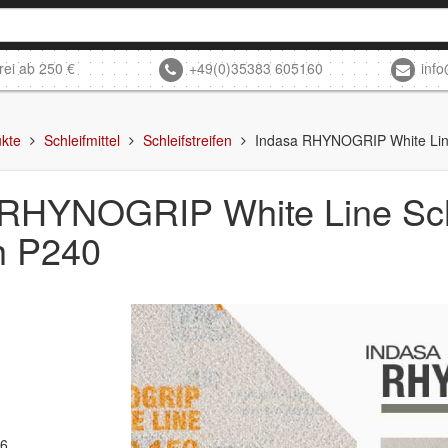
rei ab 250 €
+49(0)35383 605160
inf
kte
Schleifmittel
Schleifstreifen
Indasa RHYNOGRIP White Line
 RHYNOGRIP White Line Sch
h P240
86