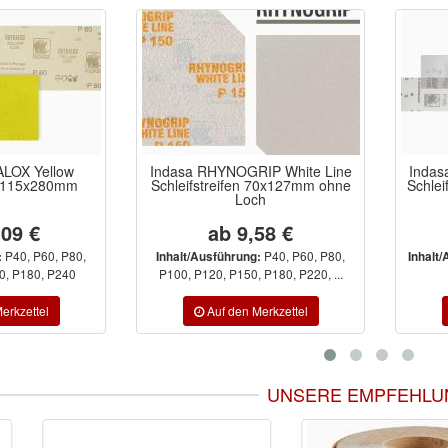
LOX Yellow
Indasa RHYNOGRIP White Line
Indas
en 115x280mm
Schleifstreifen 70x127mm ohne
Schlei
Loch
,09 €
ab 9,58 €
P40, P60, P80,
P40, P60, P80,
:
Inhalt/Ausführung:
Inhalt
0, P180, P240
P100, P120, P150, P180, P220, ...
UNSERE EMPFEHLU