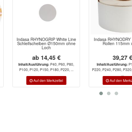
IP White Line
Indasa RHYNODRY White Line
Troto
n Ø150mm ohne
Rollen 115mm x 50m
h
,45 €
39,27 €
P40, P60, P80,
P150, P180,
:
Inhalt/Ausführung:
P180, P220, ...
P220, P240, P280, P320, P360, P400,
...