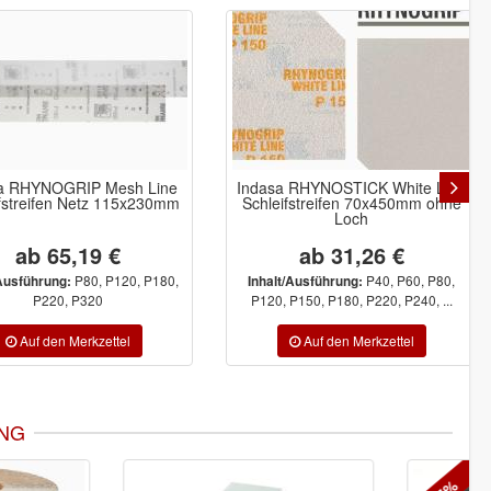
a RHYNOGRIP Mesh Line
Indasa RHYNOSTICK White Line
fstreifen Netz 115x230mm
Schleifstreifen 70x450mm ohne
Loch
ab 65,19 €
ab 31,26 €
P80, P120, P180,
P40, P60, P80,
/Ausführung:
Inhalt/Ausführung:
P220, P320
P120, P150, P180, P220, P240, ...
NG