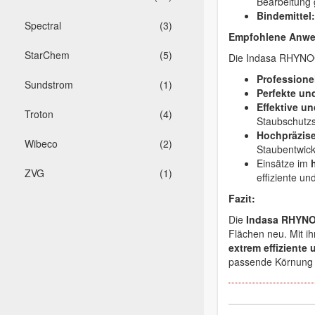
Bearbeitung 
Bindemittel:
Spectral
(3)
Empfohlene Anwe
StarChem
(5)
Die Indasa RHYNOGR
Professione
Sundstrom
(1)
Perfekte un
Effektive u
Troton
(4)
Staubschutzs
Hochpräzise
Wibeco
(2)
Staubentwick
Einsätze im
ZVG
(1)
effiziente un
Fazit:
Die
Indasa RHYNOG
Flächen neu. Mit i
extrem effiziente
passende Körnung f