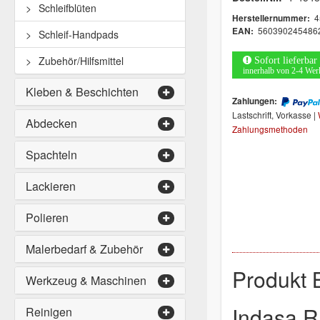
Schleifblüten
4
Herstellernummer:
560390245486
EAN:
Schleif-Handpads
Zubehör/Hilfsmittel
Sofort lieferbar
innerhalb von 2-4 Wer
Kleben & Beschichten
Zahlungen:
Lastschrift, Vorkasse |
Abdecken
Zahlungsmethoden
Spachteln
Lackieren
Polieren
Malerbedarf & Zubehör
Produkt 
Werkzeug & Maschinen
Indasa R
Reinigen