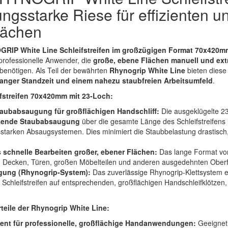
ungsstarke Riese für effizienten 
lächen
RIP White Line Schleifstreifen im großzügigen Format 70x420m
 professionelle Anwender, die
große, ebene Flächen manuell und extr
benötigen. Als Teil der bewährten
Rhynogrip White Line
bieten diese
langer Standzeit und einem nahezu staubfreien Arbeitsumfeld
.
eifstreifen 70x420mm mit 23-Loch:
aubabsaugung für großflächigen Handschliff:
Die ausgeklügelte 23
kende Staubabsaugung
über die gesamte Länge des Schleifstreifens 
sstarken Absaugsystemen. Dies minimiert die Staubbelastung drastisch,
s schnelle Bearbeiten großer, ebener Flächen:
Das lange Format vo
 Decken, Türen, großen Möbelteilen und anderen ausgedehnten Oberf
igung (Rhynogrip-System):
Das zuverlässige Rhynogrip-Klettsystem 
 Schleifstreifen auf entsprechenden, großflächigen Handschleifklötzen
teile der Rhynogrip White Line:
lent für professionelle, großflächige Handanwendungen:
Geeignet 