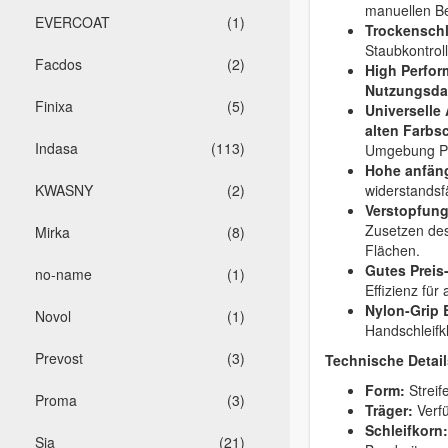
manuellen Be
EVERCOAT
(1)
Trockenschli
Staubkontrol
Facdos
(2)
High Perfor
Nutzungsda
Finixa
(5)
Universelle
alten Farbs
Indasa
(113)
Umgebung Pri
Hohe anfäng
KWASNY
(2)
widerstandsf
Verstopfung
Zusetzen des
Mirka
(8)
Flächen.
Gutes Preis
no-name
(1)
Effizienz fü
Nylon-Grip 
Novol
(1)
Handschleifkl
Prevost
(3)
Technische Detail
Form:
Streif
Proma
(3)
Träger:
Verf
Schleifkorn:
Sia
(21)