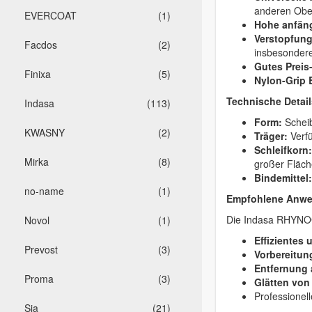
anderen Ober
EVERCOAT
(1)
Hohe anfäng
Verstopfun
Facdos
(2)
insbesondere
Gutes Preis
Finixa
(5)
Nylon-Grip 
Technische Detail
Indasa
(113)
Form:
Schei
KWASNY
(2)
Träger:
Verf
Schleifkorn:
Mirka
(8)
großer Fläch
Bindemittel:
no-name
(1)
Empfohlene Anwe
Die Indasa RHYNOG
Novol
(1)
Effizientes
Prevost
(3)
Vorbereitun
Entfernung 
Proma
(3)
Glätten von
Professionel
Sia
(21)