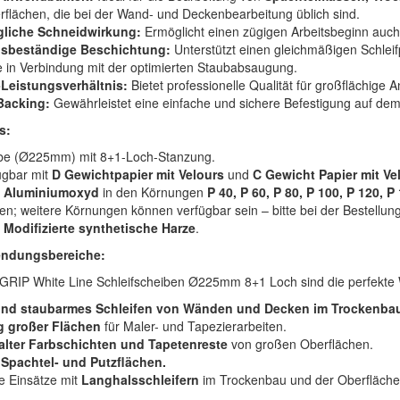
flächen, die bei der Wand- und Deckenbearbeitung üblich sind.
liche Schneidwirkung:
Ermöglicht einen zügigen Arbeitsbeginn auch 
gsbeständige Beschichtung:
Unterstützt einen gleichmäßigen Schleif
 in Verbindung mit der optimierten Staubabsaugung.
-Leistungsverhältnis:
Bietet professionelle Qualität für großflächige
Backing:
Gewährleistet eine einfache und sichere Befestigung auf dem 
s:
be (Ø225mm) mit 8+1-Loch-Stanzung.
ügbar mit
D Gewichtpapier mit Velours
und
C Gewicht Papier mit Ve
Aluminiumoxyd
in den Körnungen
P 40, P 60, P 80, P 100, P 120, P
en; weitere Körnungen können verfügbar sein – bitte bei der Bestellung
Modifizierte synthetische Harze
.
ndungsbereiche:
RIP White Line Schleifscheiben Ø225mm 8+1 Loch sind die perfekte W
 und staubarmes Schleifen von Wänden und Decken im Trockenbau
g großer Flächen
für Maler- und Tapezierarbeiten.
alter Farbschichten und Tapetenreste
von großen Oberflächen.
 Spachtel- und Putzflächen.
le Einsätze mit
Langhalsschleifern
im Trockenbau und der Oberfläche