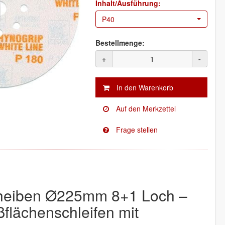
Inhalt/Ausführung:
P40
Bestellmenge:
+
-
cheiben Ø225mm 8+1 Loch –
flächenschleifen mit