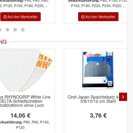
P40, P60, P80,
P80, P100, P120,
lt/Ausführung:
Inhalt/Ausführung:
, P120, P150, P180, P220, ...
P150, P180, P220, P240, P320, ...
NG
-30%
 Japan-Spachtelsatz 4-teilig
zetDress TRITEX Einweg-
5/8/10/12 cm Stahl
Schutzoverall Z2 pro weiß
Kategorie 3 CE 0624 Typ 5+6
3,76 €
4,95 €
3,46 €
Gr.46/48 (M),
Inhalt/Ausführung: