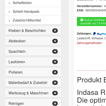
Schleifblüten
4
Herstellernummer:
560390245403
EAN:
Schleif-Handpads
Zubehör/Hilfsmittel
Sofort lieferbar
innerhalb von 2-4 Wer
Kleben & Beschichten
Zahlungen:
Lastschrift, Vorkasse |
Abdecken
Zahlungsmethoden
Spachteln
Lackieren
Polieren
Produkt 
Malerbedarf & Zubehör
Indasa 
Werkzeug & Maschinen
Die opti
Reinigen