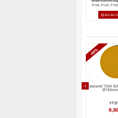
Inhalt/Ausführung
P100, P120, P150,
-60%
siacarat 7240 Scheiben oh.Loch
Indasa RHYNOGR
Ø150mm P1000
Schleifscheib
Lo
ab 38
17,21 €
6,88 €
Inhalt/Ausführung
P100, P120, P150,