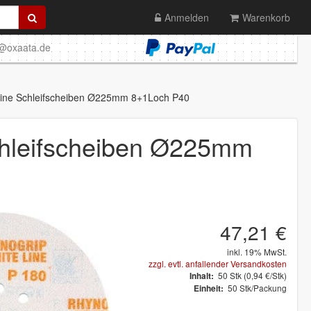
Anmelden
Warenkorb
o@oxaata.de
ine Schleifscheiben Ø225mm 8+1Loch P40
hleifscheiben Ø225mm
47,21 €
inkl. 19% MwSt.
zzgl. evtl. anfallender Versandkosten
50
Stk
(0,94 €/Stk)
Inhalt:
50 Stk/Packung
Einheit: