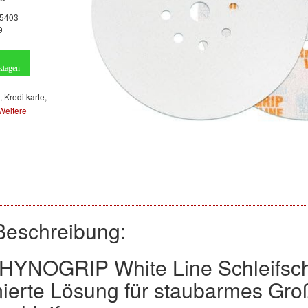
5403
9
ktagen
, Kreditkarte,
Weitere
Beschreibung:
RHYNOGRIP White Line Schleifs
mierte Lösung für staubarmes Groß