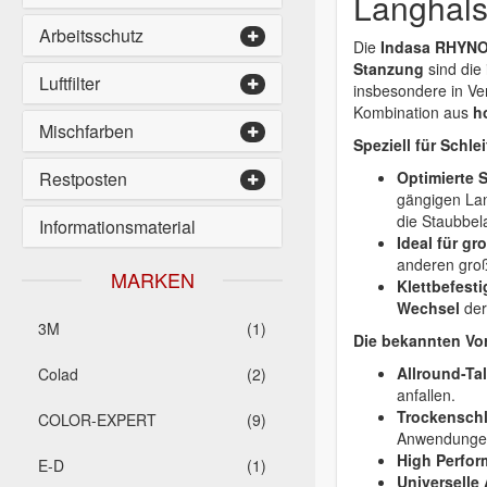
Langhals
Arbeitsschutz
Die
Indasa RHYNOG
Stanzung
sind die 
Luftfilter
insbesondere in Ve
Kombination aus
h
Mischfarben
Speziell für Schl
Restposten
Optimierte 
gängigen La
die Staubbela
Informationsmaterial
Ideal für gr
anderen groß
MARKEN
Klettbefest
Wechsel
der
3M
(1)
Die bekannten Vor
Allround-Ta
Colad
(2)
anfallen.
Trockenschli
COLOR-EXPERT
(9)
Anwendungen 
High Perfor
E-D
(1)
Universelle