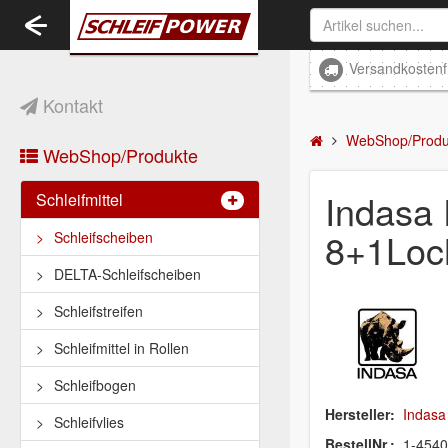
Toggle
navigation
Versandkostenf
Kontakt
WebShop/Produ
WebShop/Produkte
Indasa
Schleifmittel
8+1Loc
Schleifscheiben
DELTA-Schleifscheiben
Schleifstreifen
Schleifmittel in Rollen
Schleifbogen
Hersteller:
Indasa
Schleifvlies
BestellNr.:
1-454