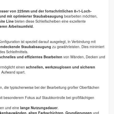
ser von 225mm und der fortschrittlichen 8+1-Loch-
 und mit optimierter Staubabsaugung
bearbeiten möchten,
ite Line
bieten diese Schleifscheiben eine exzellente
reren Arbeitsumfeld
.
figuration ist speziell darauf ausgelegt, in Verbindung mit
chendeckende Staubabsaugung
zu gewährleisten. Dies minimiert
es Schleifmittels.
schnelles und effizientes Bearbeiten
von Wänden, Decken und
ermöglicht einen
schnellen, werkzeuglosen und sicheren
d Aufwand spart.
en, die typischerweise bei der Bearbeitung großer Oberflächen
mit besonderem Fokus auf Staubkontrolle bei großflächigen
hen und eine
lange Nutzungsdauer
.
kenbauwänden, alten Farbschichten, Grundierungen
und