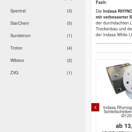
Fazit:
Spectral
(3)
Die
Indasa RHYNO
mit verbesserter
der durchdachten 
StarChem
(5)
Trockenbau und der
der Indasa White Li
Sundstrom
(1)
Troton
(4)
Wibeco
(2)
ZVG
(1)
Indasa Rhynogr
Schleifscheiben
Ø12
ab 13