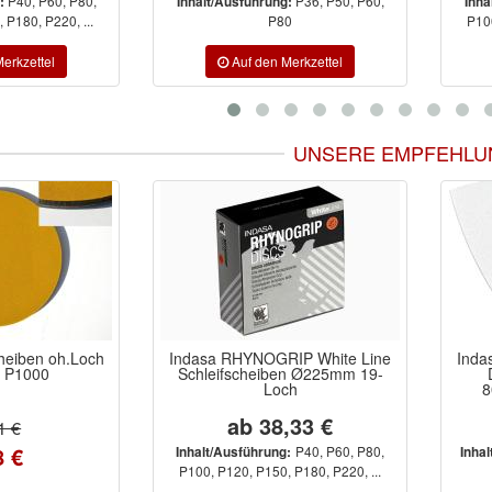
P40, P60, P80,
P36, P50, P60,
:
Inhalt/Ausführung:
Inha
 P180, P220, ...
P80
P100
UNSERE EMPFEHLU
IP White Line
Indasa RHYNOGRIP White Line
Ciret
en Ø225mm 19-
DELTA-Schleifscheiben
ch
80x80x80mm ohne Loch
,33 €
14,05 €
P40, P60, P80,
P80, P60, P100,
:
Inhalt/Ausführung:
 P180, P220, ...
P120