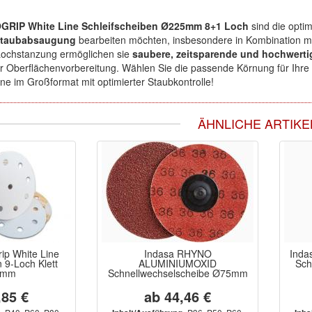
GRIP White Line Schleifscheiben Ø225mm 8+1 Loch
sind die optim
 Staubabsaugung
bearbeiten möchten, insbesondere in Kombination mit
Lochstanzung ermöglichen sie
saubere, zeitsparende und hochwerti
 Oberflächenvorbereitung. Wählen Sie die passende Körnung für Ihre 
ne im Großformat mit optimierter Staubkontrolle!
ÄHNLICHE ARTIKE
ip White Line
Indasa RHYNO
Inda
 9-Loch Klett
ALUMINIUMOXID
Sch
5mm
Schnellwechselscheibe Ø75mm
,85 €
ab 44,46 €