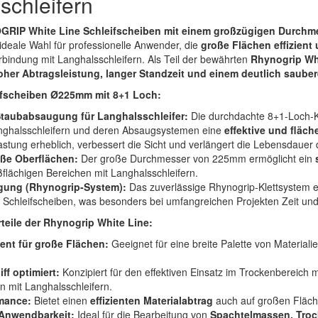
schleifern
RIP White Line Schleifscheiben mit einem großzügigen Durchmes
ideale Wahl für professionelle Anwender, die
große Flächen effizient
rbindung mit Langhalsschleifern. Als Teil der bewährten
Rhynogrip Wh
oher Abtragsleistung, langer Standzeit und einem deutlich saube
eifscheiben Ø225mm mit 8+1 Loch:
Staubabsaugung für Langhalsschleifer:
Die durchdachte 8+1-Loch-Kon
nghalsschleifern und deren Absaugsystemen eine
effektive und flä
stung erheblich, verbessert die Sicht und verlängert die Lebensdauer d
oße Oberflächen:
Der große Durchmesser von 225mm ermöglicht ein
flächigen Bereichen mit Langhalsschleifern.
igung (Rhynogrip-System):
Das zuverlässige Rhynogrip-Klettsystem 
 Schleifscheiben, was besonders bei umfangreichen Projekten Zeit un
teile der Rhynogrip White Line:
lent für große Flächen:
Geeignet für eine breite Palette von Materiali
ff optimiert:
Konzipiert für den effektiven Einsatz im Trockenbereich 
mit Langhalsschleifern.
mance:
Bietet einen
effizienten Materialabtrag
auch auf großen Fläc
 Anwendbarkeit:
Ideal für die Bearbeitung von
Spachtelmassen, Troc