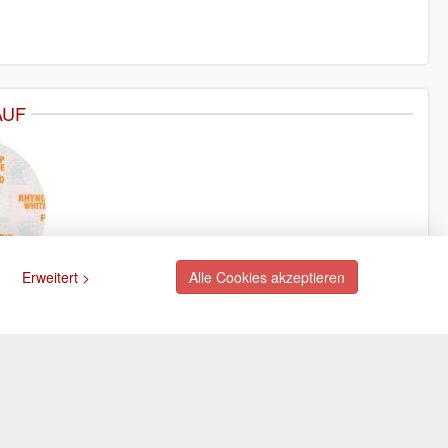
AUF
Erweitert >
Alle Cookies akzeptieren
ngsarten
Newsletter
Abonnieren Sie unseren
kostenlosen Newsletter und
rte (via PayPal)
verpassen Sie nie mehr
ift (via PayPal)