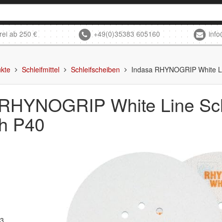
rei ab 250 €
+49(0)35383 605160
inf
kte
Schleifmittel
Schleifscheiben
Indasa RHYNOGRIP White L
 RHYNOGRIP White Line Sc
h P40
03