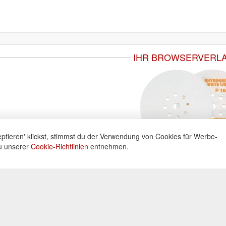
IHR BROWSERVERL
ptieren' klickst, stimmst du der Verwendung von Cookies für Werbe-
du unserer
Cookie-Richtlinien
entnehmen.
ne
Informationen
Zahlu
ng unter:
Datenschutz
Widerrufsbelehrung
Kreditka
 605160
Impressum
Lastschr