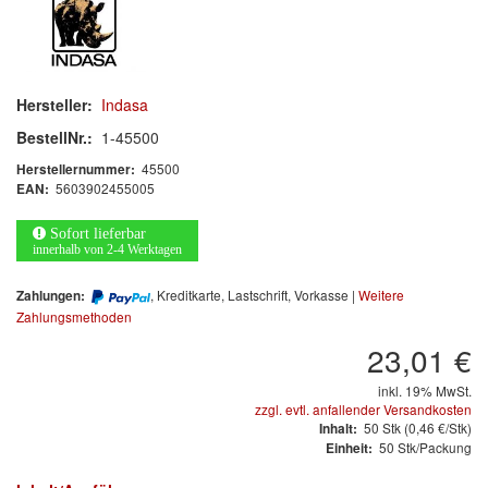
Arbeitsschutz
Luftfilter
Mischfarben
Hersteller:
Indasa
BestellNr.:
1-45500
Restposten
45500
Herstellernummer:
5603902455005
EAN:
Informationsmaterial
Sofort lieferbar
MARKEN
innerhalb von 2-4 Werktagen
, Kreditkarte, Lastschrift, Vorkasse |
Weitere
Zahlungen:
3M
(1)
Zahlungsmethoden
Colad
(2)
23,01 €
inkl. 19% MwSt.
COLOR-EXPERT
(9)
zzgl. evtl. anfallender Versandkosten
50
Stk
(0,46 €/Stk)
Inhalt:
E-D
(1)
50 Stk/Packung
Einheit:
EVERCOAT
(1)