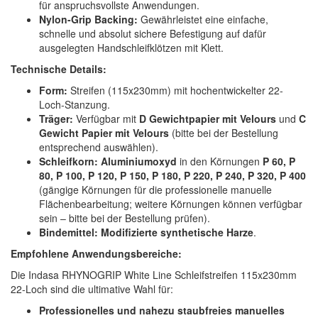
für anspruchsvollste Anwendungen.
Nylon-Grip Backing:
Gewährleistet eine einfache,
schnelle und absolut sichere Befestigung auf dafür
ausgelegten Handschleifklötzen mit Klett.
Technische Details:
Form:
Streifen (115x230mm) mit hochentwickelter 22-
Loch-Stanzung.
Träger:
Verfügbar mit
D Gewichtpapier mit Velours
und
C
Gewicht Papier mit Velours
(bitte bei der Bestellung
entsprechend auswählen).
Schleifkorn:
Aluminiumoxyd
in den Körnungen
P 60, P
80, P 100, P 120, P 150, P 180, P 220, P 240, P 320, P 400
(gängige Körnungen für die professionelle manuelle
Flächenbearbeitung; weitere Körnungen können verfügbar
sein – bitte bei der Bestellung prüfen).
Bindemittel:
Modifizierte synthetische Harze
.
Empfohlene Anwendungsbereiche:
Die Indasa RHYNOGRIP White Line Schleifstreifen 115x230mm
22-Loch sind die ultimative Wahl für:
Professionelles und nahezu staubfreies manuelles