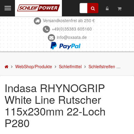
Toggle
navigation
Versandkostenfrei ab 250 €
Kontakt
+49(0)35383 605160
info@oxaata.de
WebShop/Produkte
Schleifmittel
Schleifscheiben
WebShop/Produkte
Schleifmittel
Schleifstreifen
Indas
DELTA-Schleifscheiben
Indasa RHYNOGRIP
Schleifstreifen
White Line Rutscher
Schleifmittel in Rollen
115x230mm 22-Loch
Schleifbogen
P280
Schleifvlies
Schleifblüten