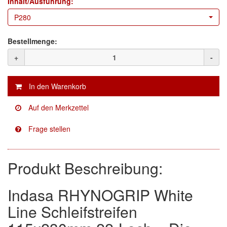
Inhalt/Ausführung:
P280
Facdos
(2)
Bestellmenge:
Finixa
(5)
+
-
Indasa
(113)
KWASNY
(2)
Mirka
(8)
no-name
(1)
Novol
(1)
Produkt Beschreibung:
Prevost
(3)
Indasa RHYNOGRIP White
Proma
(3)
Line Schleifstreifen
Sia
(21)