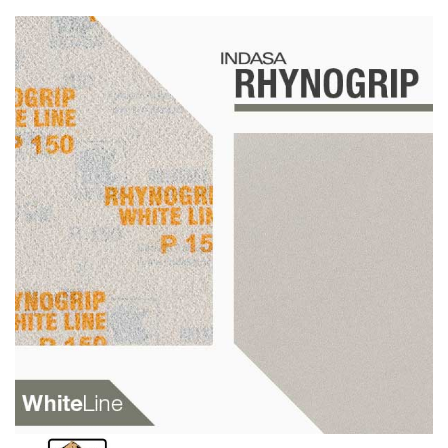
Schleif-Handpads
Zubehör/Hilfsmittel
Kleben & Beschichten
Abdecken
Spachteln
Lackieren
Polieren
Malerbedarf & Zubehör
Werkzeug & Maschinen
Reinigen