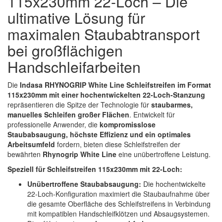
115x230mm 22-Loch – Die
Spectral
(3)
ultimative Lösung für
StarChem
(5)
maximalen Staubabtransport
bei großflächigen
Sundstrom
(1)
Handschleifarbeiten
Troton
(4)
Die
Indasa RHYNOGRIP White Line Schleifstreifen im Format
Wibeco
(2)
115x230mm mit einer hochentwickelten 22-Loch-Stanzung
repräsentieren die Spitze der Technologie für
staubarmes,
ZVG
(1)
manuelles Schleifen großer Flächen
. Entwickelt für
professionelle Anwender, die
kompromisslose
Staubabsaugung, höchste Effizienz und ein optimales
Arbeitsumfeld
fordern, bieten diese Schleifstreifen der
bewährten
Rhynogrip White Line
eine unübertroffene Leistung.
Speziell für Schleifstreifen 115x230mm mit 22-Loch:
Unübertroffene Staubabsaugung:
Die hochentwickelte
22-Loch-Konfiguration maximiert die Staubaufnahme über
die gesamte Oberfläche des Schleifstreifens in Verbindung
mit kompatiblen Handschleifklötzen und Absaugsystemen.