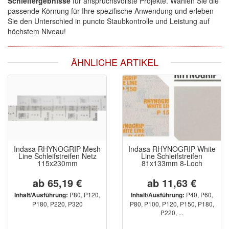
Schleifergebnisse
für anspruchsvollste Projekte. Wählen Sie die
passende Körnung für Ihre spezifische Anwendung und erleben
Sie den Unterschied in puncto Staubkontrolle und Leistung auf
höchstem Niveau!
ÄHNLICHE ARTIKEL
Indasa RHYNOGRIP Mesh
Indasa RHYNOGRIP White
Line Schleifstreifen Netz
Line Schleifstreifen
115x230mm
81x133mm 8-Loch
ab 65,19 €
ab 11,63 €
P80, P120,
P40, P60,
Inhalt/Ausführung:
Inhalt/Ausführung:
P180, P220, P320
P80, P100, P120, P150, P180,
P220, ...