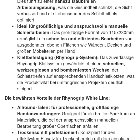
Dies führt zu einer
nahezu staubfreien
Arbeitsumgebung
, was die Gesundheit schützt, die Sicht
verbessert und die Lebensdauer des Schleifmittels
optimiert.
Ideal für großflächige und anspruchsvolle manuelle
Schleifarbeiten:
Das großzügige Format von 115x230mm
ermöglicht ein
schnelles und effizientes Bearbeiten
von
ausgedehnten ebenen Flächen wie Wänden, Decken und
großen Möbelteilen per Hand.
Klettbefestigung (Rhynogrip-System):
Das zuverlässige
Rhynogrip-Klettsystem gewährleistet einen
schnellen,
werkzeuglosen und bombenfesten Wechsel
der
Schleifstreifen auf entsprechenden Handschleifklötzen, was
die Produktivität bei umfangreichen Projekten deutlich
steigert.
Die bewährten Vorteile der Rhynogrip White Line:
Allround-Talent für professionelle, großflächige
Handanwendungen:
Geeignet für ein breites Spektrum an
Materialien, die bei der anspruchsvollen manuellen
Bearbeitung großer Oberflächen anfallen.
Trockenschliff perfektioniert:
Konzipiert für den
effektivsten Einsatz im Trockenbereich mit dem absoluten