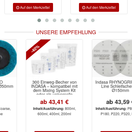
UNSERE EMPFEHLUNG
-40%
300 Einweg-Becher von
Indasa RHYNOGRIP Mesh
INDASA – kompatibel mit
Line Schleifscheiben
dem Mixing System Kit
Ø150mm
oder als universelle
Lackierbecher nutzbar. Mit
ab 43,41 €
ab 43,59 €
präziser Mischskala,
silikonfrei, stapelbar.
800ml,
P80, P120,
Inhalt/Ausführung:
Inhalt/Ausführung:
600ml, 400ml, 200ml
P180, P220, P320, P400